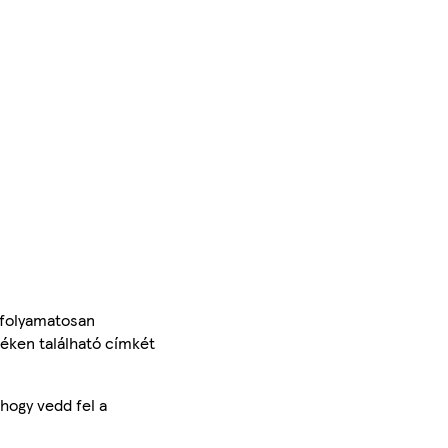
 folyamatosan
méken található címkét
hogy vedd fel a