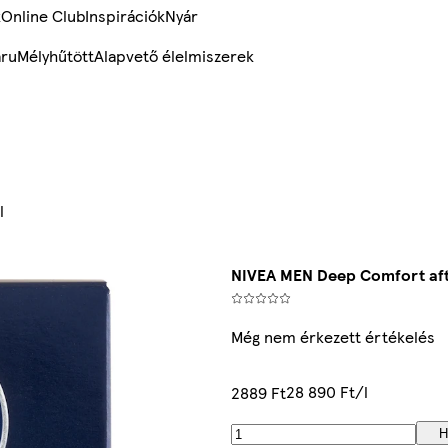
k
Online Club
Inspirációk
Nyár
ru
Mélyhűtött
Alapvető élelmiszerek
l
NIVEA MEN Deep Comfort afte
Még nem érkezett értékelés
28 890 Ft/l
2889 Ft
H