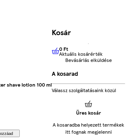
Kosár
0 Ft
Aktuális kosárérték
0 Ft
Aktuális kosárérték
Bevásárlás elküldése
A kosarad
r shave lotion 100 ml
Válassz szolgáltatásaink közül
Üres kosár
A kosaradba helyezett termékek
itt fognak megjelenni
ozzáad