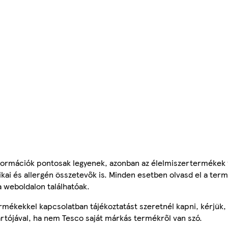
ormációk pontosak legyenek, azonban az élelmiszertermékek
tikai és allergén összetevők is. Minden esetben olvasd el a ter
a weboldalon találhatóak.
mékekkel kapcsolatban tájékoztatást szeretnél kapni, kérjük, 
ártójával, ha nem Tesco saját márkás termékről van szó.