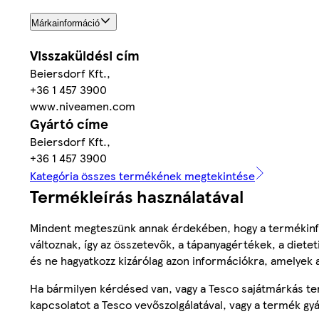
Márkainformáció
Visszaküldési cím
Beiersdorf Kft.,
+36 1 457 3900
www.niveamen.com
Gyártó címe
Beiersdorf Kft.,
+36 1 457 3900
Kategória összes termékének megtekintése
Termékleírás használatával
Mindent megteszünk annak érdekében, hogy a termékinf
változnak, így az összetevők, a tápanyagértékek, a diete
és ne hagyatkozz kizárólag azon információkra, amelyek 
Ha bármilyen kérdésed van, vagy a Tesco sajátmárkás ter
kapcsolatot a Tesco vevőszolgálatával, vagy a termék gy