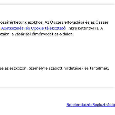
 hozzáférhetünk azokhoz. Az Összes elfogadása és az Összes
z
Adatkezelési és Cookie tájékoztató
linkre kattintva is. A
szabni a vásárlási élményedet az oldalon.
ése az eszközön. Személyre szabott hirdetések és tartalmak,
Bejelentkezés
Regisztráció