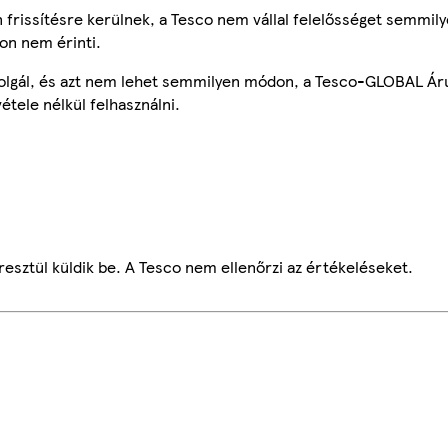
frissítésre kerülnek, a Tesco nem vállal felelősséget semmily
on nem érinti.
szolgál, és azt nem lehet semmilyen módon, a Tesco-GLOBAL Ár
étele nélkül felhasználni.
esztül küldik be. A Tesco nem ellenőrzi az értékeléseket.