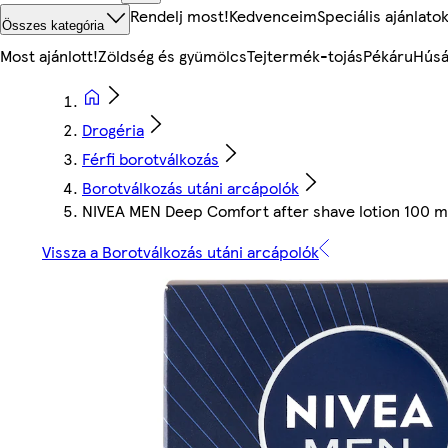
Rendelj most!
Kedvenceim
Speciális ajánlato
Összes kategória
Most ajánlott!
Zöldség és gyümölcs
Tejtermék-tojás
Pékáru
Húsá
Drogéria
Férfi borotválkozás
Borotválkozás utáni arcápolók
NIVEA MEN Deep Comfort after shave lotion 100 m
Vissza a Borotválkozás utáni arcápolók