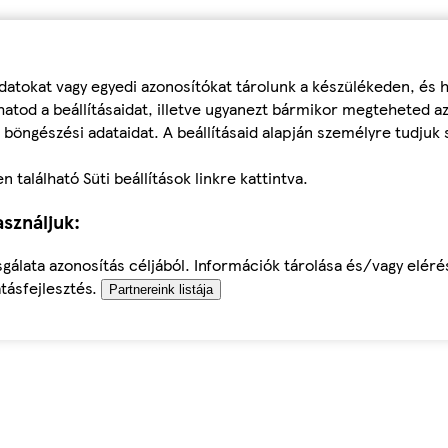
datokat vagy egyedi azonosítókat tárolunk a készülékeden, és
atod a beállításaidat, illetve ugyanezt bármikor megteheted a
 böngészési adataidat. A beállításaid alapján személyre tudjuk 
található Süti beállítások linkre kattintva.
sználjuk:
sgálata azonosítás céljából. Információk tárolása és/vagy elér
tásfejlesztés.
Partnereink listája