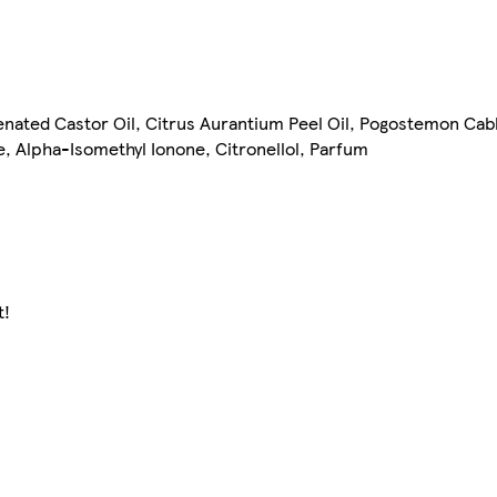
ated Castor Oil, Citrus Aurantium Peel Oil, Pogostemon Cablin 
, Alpha-Isomethyl Ionone, Citronellol, Parfum
t!