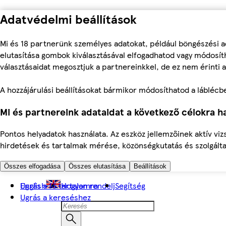
Adatvédelmi beállítások
Mi és 18 partnerünk személyes adatokat, például böngészési a
elutasítása gombok kiválasztásával elfogadhatod vagy módosíth
választásaidat megosztjuk a partnereinkkel, de ez nem érinti a
A hozzájárulási beállításokat bármikor módosíthatod a láblécben 
Mi és partnereink adataidat a következő célokra ha
Pontos helyadatok használata. Az eszköz jellemzőinek aktív viz
hirdetések és tartalmak mérése, közönségkutatás és szolgálta
Összes elfogadása
Összes elutasítása
Beállítások
Ugrás a fő tartalomra
English
Hogyan rendelj
Segítség
Ugrás a kereséshez