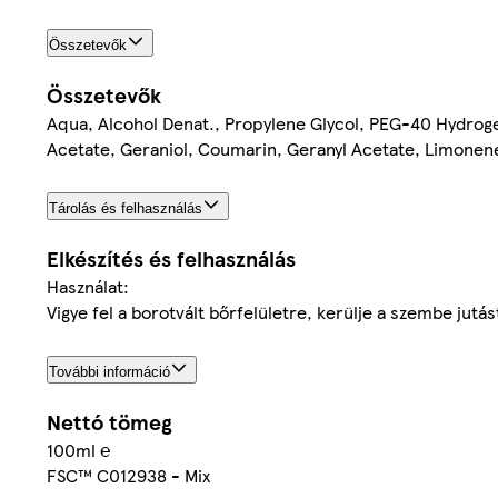
Összetevők
Összetevők
Aqua, Alcohol Denat., Propylene Glycol, PEG-40 Hydrogen
Acetate, Geraniol, Coumarin, Geranyl Acetate, Limonene
Tárolás és felhasználás
Elkészítés és felhasználás
Használat:
Vigye fel a borotvált bőrfelületre, kerülje a szembe jutás
További információ
Nettó tömeg
100ml ℮
FSC™ C012938 - Mix