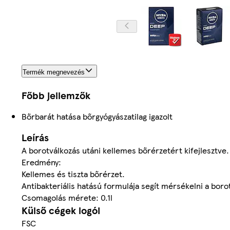
Termék megnevezés
Főbb jellemzők
Bőrbarát hatása bőrgyógyászatilag igazolt
Leírás
A borotválkozás utáni kellemes bőrérzetért kifejlesztve.
Eredmény:
Kellemes és tiszta bőrérzet.
Antibakteriális hatású formulája segít mérsékelni a borot
Csomagolás mérete: 0.1l
Külső cégek logói
FSC