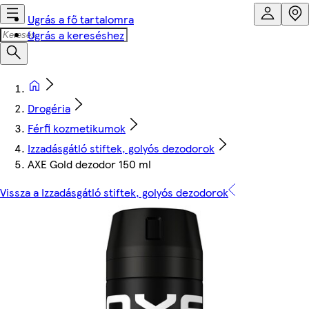
Ugrás a fő tartalomra
Ugrás a kereséshez
Drogéria
Férfi kozmetikumok
Izzadásgátló stiftek, golyós dezodorok
AXE Gold dezodor 150 ml
Vissza a Izzadásgátló stiftek, golyós dezodorok