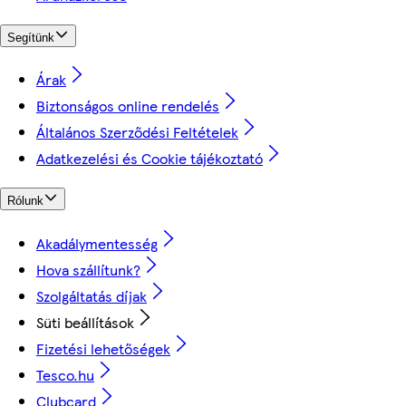
Segítünk
Árak
Biztonságos online rendelés
Általános Szerződési Feltételek
Adatkezelési és Cookie tájékoztató
Rólunk
Akadálymentesség
Hova szállítunk?
Szolgáltatás díjak
Süti beállítások
Fizetési lehetőségek
Tesco.hu
Clubcard