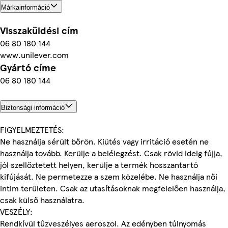
Márkainformáció
Visszaküldési cím
06 80 180 144
www.unilever.com
Gyártó címe
06 80 180 144
Biztonsági információ
FIGYELMEZTETÉS:
Ne használja sérült bőrön. Kiütés vagy irritáció esetén ne
használja tovább. Kerülje a belélegzést. Csak rövid ideig fújja,
jól szellőztetett helyen, kerülje a termék hosszantartó
kifújását. Ne permetezze a szem közelébe. Ne használja női
intim területen. Csak az utasításoknak megfelelően használja,
csak külső használatra.
VESZÉLY:
Rendkívül tűzveszélyes aeroszol. Az edényben túlnyomás