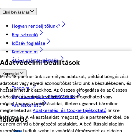
Első bevásárlás
Hogyan rendelj tőlünk?
Regisztráció
Idősáv foglalása
Kedvenceim
ÁFÁ-s számla igénylés
Adatvédelmi beállítások
Kapcsolat
Mi és 18 partnerünk személyes adatokat, például böngészési
adatokat vagy egyedi azonosítókat tárolunk a készülékeden, és
Tesco.hu
hozzáférhetünk azokhoz. Az Összes elfogadása és az Összes
Ügyfélszolgálat - 0680222333
elutasítása gombok kiválasztásával elfogadhatod vagy
módosíthatod a beállításaidat, illetve ugyanezt bármikor
Áruházkereső
megteheted az
Adatkezelési és Cookie tájékoztató
linkre
kattintva is. A választásaidat megosztjuk a partnereinkkel, de
followUs
ez nem érinti a böngészési adataidat. A beállításaid alapján
személyre tudjuk szabni a vásárlási élményedet az oldalon.