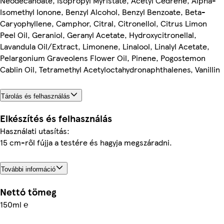
Neodecanoate, Isopropyl Myristate, Acetyl Cedrene, Alpha-
Isomethyl Ionone, Benzyl Alcohol, Benzyl Benzoate, Beta-
Caryophyllene, Camphor, Citral, Citronellol, Citrus Limon
Peel Oil, Geraniol, Geranyl Acetate, Hydroxycitronellal,
Lavandula Oil/Extract, Limonene, Linalool, Linalyl Acetate,
Pelargonium Graveolens Flower Oil, Pinene, Pogostemon
Cablin Oil, Tetramethyl Acetyloctahydronaphthalenes, Vanillin
Tárolás és felhasználás
Elkészítés és felhasználás
Használati utasítás:
15 cm-ről fújja a testére és hagyja megszáradni.
További információ
Nettó tömeg
150ml ℮