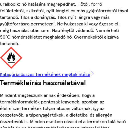
uralkodik: hő hatására megrepedhet. Hőtől, forró
felületektől, szikrától, nyílt lángtól és más gyújtóforrástól távol
tartandó. Tilos a dohányzás. Tilos nyílt lángra vagy más
gyújtóforrásra permetezni. Ne lyukassza ki vagy égesse el,
még használat után sem. Napfénytől védendő. Nem érheti
50°C hőmérsékletet meghaladó hő. Gyermekektől elzárva
tartandó.
Kategória összes termékének megtekintése
Termékleírás használatával
Mindent megteszünk annak érdekében, hogy a
termékinformációk pontosak legyenek, azonban az
élelmiszertermékek folyamatosan változnak, így az
összetevők, a tápanyagértékek, a dietetikai és allergén
összetevők is. Minden esetben olvasd el a terméken található
címkét és ne hagyatkozz kizárólag azon információkra,