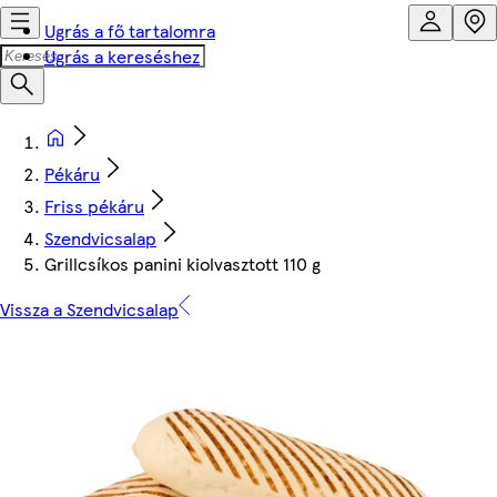
Ugrás a fő tartalomra
Ugrás a kereséshez
Pékáru
Friss pékáru
Szendvicsalap
Grillcsíkos panini kiolvasztott 110 g
Vissza a Szendvicsalap