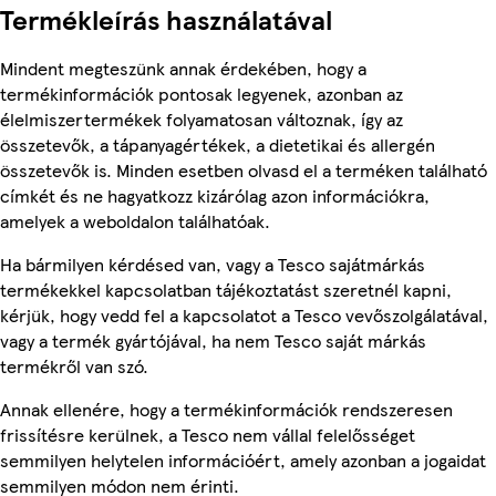
Termékleírás használatával
Mindent megteszünk annak érdekében, hogy a
termékinformációk pontosak legyenek, azonban az
élelmiszertermékek folyamatosan változnak, így az
összetevők, a tápanyagértékek, a dietetikai és allergén
összetevők is. Minden esetben olvasd el a terméken található
címkét és ne hagyatkozz kizárólag azon információkra,
amelyek a weboldalon találhatóak.
Ha bármilyen kérdésed van, vagy a Tesco sajátmárkás
termékekkel kapcsolatban tájékoztatást szeretnél kapni,
kérjük, hogy vedd fel a kapcsolatot a Tesco vevőszolgálatával,
vagy a termék gyártójával, ha nem Tesco saját márkás
termékről van szó.
Annak ellenére, hogy a termékinformációk rendszeresen
frissítésre kerülnek, a Tesco nem vállal felelősséget
semmilyen helytelen információért, amely azonban a jogaidat
semmilyen módon nem érinti.