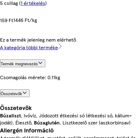
5 csillag
(
1 értékelés
)
1446 Ft/kg
159 Ft
Ez a termék jelenleg nem elérhető
A kategória többi terméke
Termék megnevezés
Csomagolás mérete: 0.11kg
Összetevők
Összetevők
Búzaliszt
, Ivóvíz, Jódozott étkezési só (étkezési só, kálium-
jodát), Élesztő,
Búzaglutén
, Lisztkezelő szer (aszkorbinsav)
Allergén információ
A termék dióféléket, mustárt, szóját, szezámmagot, tojást és