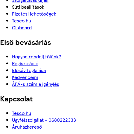
Süti beállítások
Fizetési lehetőségek
Tesco.hu
Clubcard
Első bevásárlás
Hogyan rendelj tőlünk?
Regisztráció
Idősáv foglalása
Kedvenceim
ÁFÁ-s számla igénylés
Kapcsolat
Tesco.hu
Ügyfélszolgálat - 0680222333
Áruházkereső