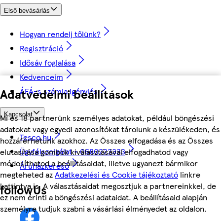
Első bevásárlás
Hogyan rendelj tőlünk?
Regisztráció
Idősáv foglalása
Kedvenceim
Adatvédelmi beállítások
ÁFÁ-s számla igénylés
Kapcsolat
Mi és 18 partnerünk személyes adatokat, például böngészési
adatokat vagy egyedi azonosítókat tárolunk a készülékeden, és
Tesco.hu
hozzáférhetünk azokhoz. Az Összes elfogadása és az Összes
Ügyfélszolgálat - 0680222333
elutasítása gombok kiválasztásával elfogadhatod vagy
módosíthatod a beállításaidat, illetve ugyanezt bármikor
Áruházkereső
megteheted az
Adatkezelési és Cookie tájékoztató
linkre
kattintva is. A választásaidat megosztjuk a partnereinkkel, de
followUs
ez nem érinti a böngészési adataidat. A beállításaid alapján
személyre tudjuk szabni a vásárlási élményedet az oldalon.