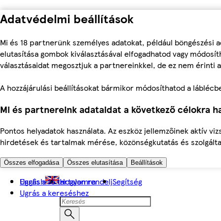
Adatvédelmi beállítások
Mi és 18 partnerünk személyes adatokat, például böngészési a
elutasítása gombok kiválasztásával elfogadhatod vagy módosíth
választásaidat megosztjuk a partnereinkkel, de ez nem érinti a
A hozzájárulási beállításokat bármikor módosíthatod a láblécben 
Mi és partnereink adataidat a következő célokra ha
Pontos helyadatok használata. Az eszköz jellemzőinek aktív viz
hirdetések és tartalmak mérése, közönségkutatás és szolgálta
Összes elfogadása
Összes elutasítása
Beállítások
Ugrás a fő tartalomra
English
Hogyan rendelj
Segítség
Ugrás a kereséshez