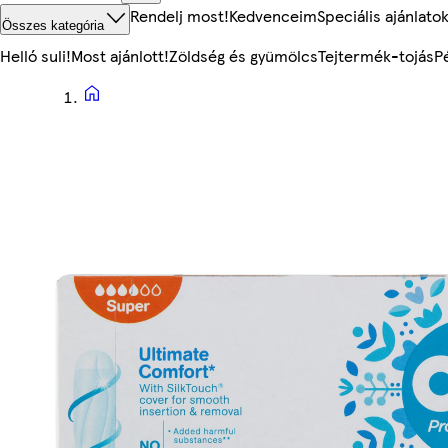
Rendelj most!
Kedvenceim
Speciális ajánlato
Összes kategória
Helló suli!
Most ajánlott!
Zöldség és gyümölcs
Tejtermék-tojás
P