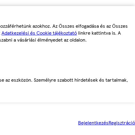
 hozzáférhetünk azokhoz. Az Összes elfogadása és az Összes
z
Adatkezelési és Cookie tájékoztató
linkre kattintva is. A
szabni a vásárlási élményedet az oldalon.
ése az eszközön. Személyre szabott hirdetések és tartalmak,
Bejelentkezés
Regisztráció