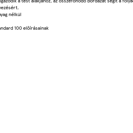
azodik a test alakjához, az összefonódó bordázat segít a foly
yezésért.
nyag nélkül
andard 100 előírásainak