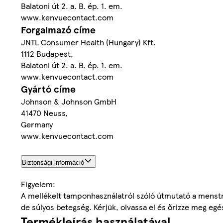
Balatoni út 2. a. B. ép. 1. em.
www.kenvuecontact.com
Forgalmazó címe
JNTL Consumer Health (Hungary) Kft.
1112 Budapest,
Balatoni út 2. a. B. ép. 1. em.
www.kenvuecontact.com
Gyártó címe
Johnson & Johnson GmbH
41470 Neuss,
Germany
www.kenvuecontact.com
Biztonsági információ
Figyelem:
A mellékelt tamponhasználatról szóló útmutató a menstru
de súlyos betegség. Kérjük, olvassa el és őrizze meg egé
Termékleírás használatával