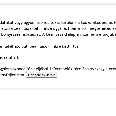
datokat vagy egyedi azonosítókat tárolunk a készülékeden, és
atod a beállításaidat, illetve ugyanezt bármikor megteheted a
 böngészési adataidat. A beállításaid alapján személyre tudjuk 
található Süti beállítások linkre kattintva.
sználjuk:
sgálata azonosítás céljából. Információk tárolása és/vagy elér
tásfejlesztés.
Partnereink listája