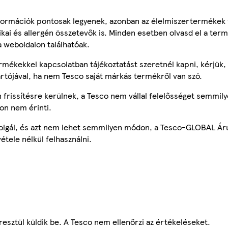
ormációk pontosak legyenek, azonban az élelmiszertermékek
tikai és allergén összetevők is. Minden esetben olvasd el a ter
a weboldalon találhatóak.
mékekkel kapcsolatban tájékoztatást szeretnél kapni, kérjük, 
ártójával, ha nem Tesco saját márkás termékről van szó.
frissítésre kerülnek, a Tesco nem vállal felelősséget semmily
on nem érinti.
szolgál, és azt nem lehet semmilyen módon, a Tesco-GLOBAL Ár
étele nélkül felhasználni.
esztül küldik be. A Tesco nem ellenőrzi az értékeléseket.