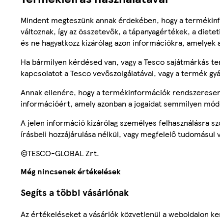
Mindent megteszünk annak érdekében, hogy a termékinf
változnak, így az összetevők, a tápanyagértékek, a diete
és ne hagyatkozz kizárólag azon információkra, amelyek 
Ha bármilyen kérdésed van, vagy a Tesco sajátmárkás ter
kapcsolatot a Tesco vevőszolgálatával, vagy a termék gy
Annak ellenére, hogy a termékinformációk rendszeresen 
információért, amely azonban a jogaidat semmilyen mód
A jelen információ kizárólag személyes felhasználásra 
írásbeli hozzájárulása nélkül, vagy megfelelő tudomásul v
©TESCO-GLOBAL Zrt.
Még nincsenek értékelések
Segíts a többi vásárlónak
Az értékeléseket a vásárlók közvetlenül a weboldalon ker