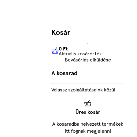
Kosár
0 Ft
Aktuális kosárérték
0 Ft
Aktuális kosárérték
Bevásárlás elküldése
A kosarad
Válassz szolgáltatásaink közül
Üres kosár
A kosaradba helyezett termékek
itt fognak megjelenni