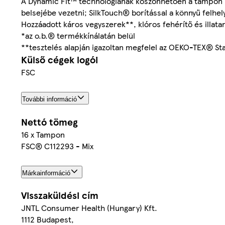
A Dynamic Fit™ technológiának köszönhetően a tampon ig
belsejébe vezetni; SilkTouch® borítással a könnyű felhel
Hozzáadott káros vegyszerek**, klóros fehérítő és illata
*az o.b.® termékkínálatán belül
**tesztelés alapján igazoltan megfelel az OEKO-TEX® St
Külső cégek logói
FSC
További információ
Nettó tömeg
16 x Tampon
FSC® C112293 - Mix
Márkainformáció
Visszaküldési cím
JNTL Consumer Health (Hungary) Kft.
1112 Budapest,