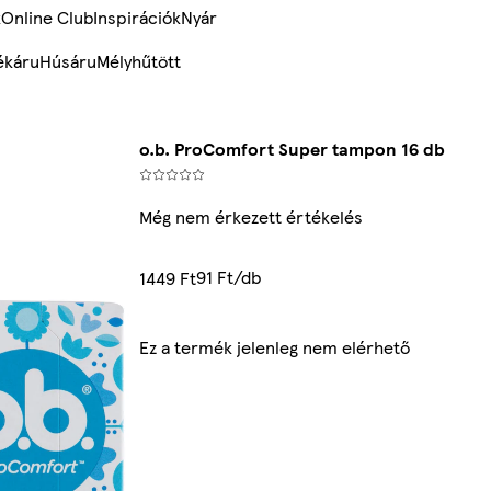
k
Online Club
Inspirációk
Nyár
ékáru
Húsáru
Mélyhűtött
o.b. ProComfort Super tampon 16 db
Még nem érkezett értékelés
91 Ft/db
1449 Ft
Ez a termék jelenleg nem elérhető