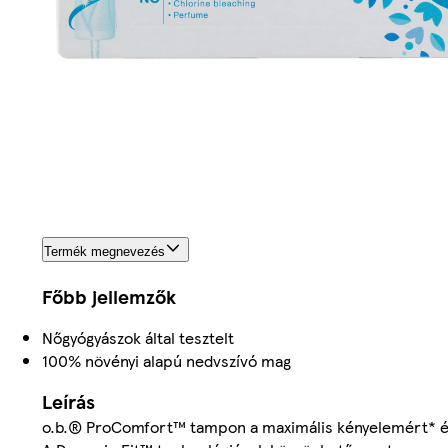
Termék megnevezés
Főbb jellemzők
Nőgyógyászok által tesztelt
100% növényi alapú nedvszívó mag
Leírás
o.b.® ProComfort™ tampon a maximális kényelemért* é