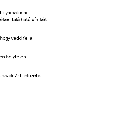
 folyamatosan
méken található címkét
hogy vedd fel a
en helytelen
uházak Zrt. előzetes