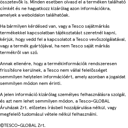
összetevők is. Minden esetben olvasd el a terméken található
címkét és ne hagyatkozz kizárólag azon információkra,
amelyek a weboldalon találhatóak.
Ha bármilyen kérdésed van, vagy a Tesco sajátmárkás
termékekkel kapcsolatban tájékoztatást szeretnél kapni,
kérjük, hogy vedd fel a kapcsolatot a Tesco vevőszolgálatával,
vagy a termék gyártójával, ha nem Tesco saját márkás
termékről van szó.
Annak ellenére, hogy a termékinformációk rendszeresen
frissítésre kerülnek, a Tesco nem vállal felelősséget
semmilyen helytelen információért, amely azonban a jogaidat
semmilyen módon nem érinti.
A jelen információ kizárólag személyes felhasználásra szolgál,
és azt nem lehet semmilyen módon, a Tesco-GLOBAL
Áruházak Zrt. előzetes írásbeli hozzájárulása nélkül, vagy
megfelelő tudomásul vétele nélkül felhasználni.
©TESCO-GLOBAL Zrt.