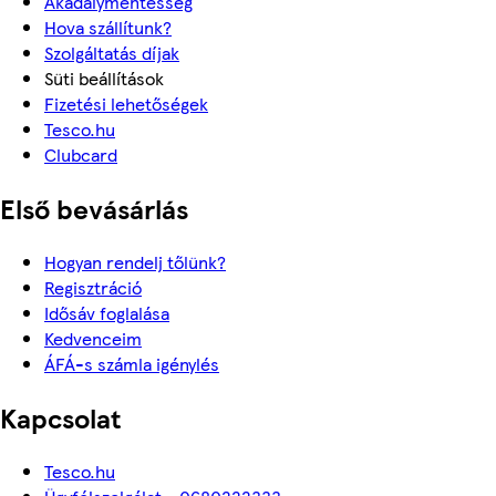
Akadálymentesség
Hova szállítunk?
Szolgáltatás díjak
Süti beállítások
Fizetési lehetőségek
Tesco.hu
Clubcard
Első bevásárlás
Hogyan rendelj tőlünk?
Regisztráció
Idősáv foglalása
Kedvenceim
ÁFÁ-s számla igénylés
Kapcsolat
Tesco.hu