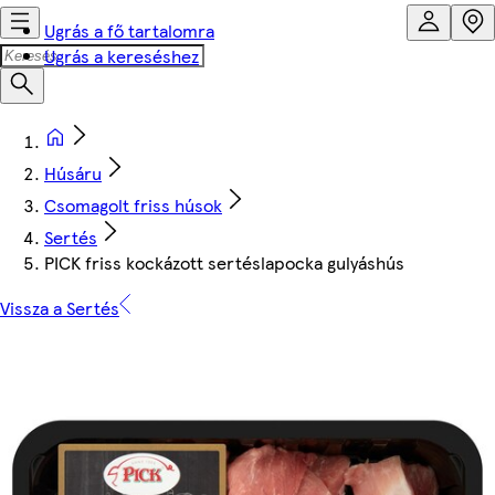
Ugrás a fő tartalomra
Ugrás a kereséshez
Húsáru
Csomagolt friss húsok
Sertés
PICK friss kockázott sertéslapocka gulyáshús
Vissza a Sertés