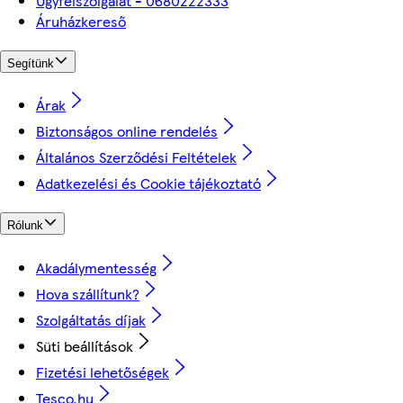
Ügyfélszolgálat - 0680222333
Áruházkereső
Segítünk
Árak
Biztonságos online rendelés
Általános Szerződési Feltételek
Adatkezelési és Cookie tájékoztató
Rólunk
Akadálymentesség
Hova szállítunk?
Szolgáltatás díjak
Süti beállítások
Fizetési lehetőségek
Tesco.hu