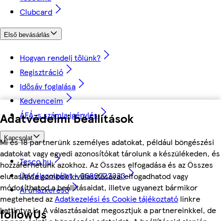
Clubcard
Első bevásárlás
Hogyan rendelj tőlünk?
Regisztráció
Idősáv foglalása
Kedvenceim
ÁFÁ-s számla igénylés
Adatvédelmi beállítások
Kapcsolat
Mi és 18 partnerünk személyes adatokat, például böngészési
adatokat vagy egyedi azonosítókat tárolunk a készülékeden, és
Tesco.hu
hozzáférhetünk azokhoz. Az Összes elfogadása és az Összes
Ügyfélszolgálat - 0680222333
elutasítása gombok kiválasztásával elfogadhatod vagy
módosíthatod a beállításaidat, illetve ugyanezt bármikor
Áruházkereső
megteheted az
Adatkezelési és Cookie tájékoztató
linkre
kattintva is. A választásaidat megosztjuk a partnereinkkel, de
followUs