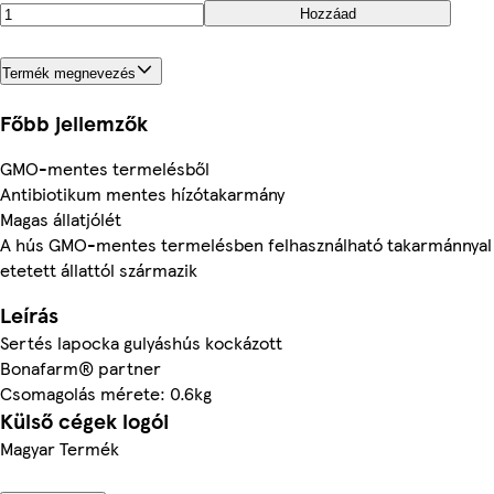
Hozzáad
Termék megnevezés
Főbb jellemzők
GMO-mentes termelésből
Antibiotikum mentes hízótakarmány
Magas állatjólét
A hús GMO-mentes termelésben felhasználható takarmánnyal
etetett állattól származik
Leírás
Sertés lapocka gulyáshús kockázott
Bonafarm® partner
Csomagolás mérete: 0.6kg
Külső cégek logói
Magyar Termék