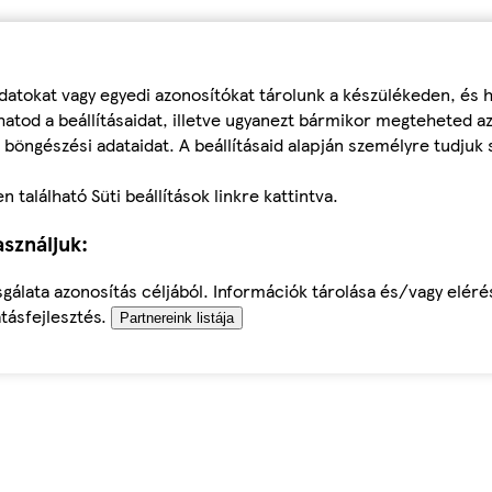
datokat vagy egyedi azonosítókat tárolunk a készülékeden, és
atod a beállításaidat, illetve ugyanezt bármikor megteheted a
 böngészési adataidat. A beállításaid alapján személyre tudjuk 
található Süti beállítások linkre kattintva.
sználjuk:
sgálata azonosítás céljából. Információk tárolása és/vagy elér
tásfejlesztés.
Partnereink listája