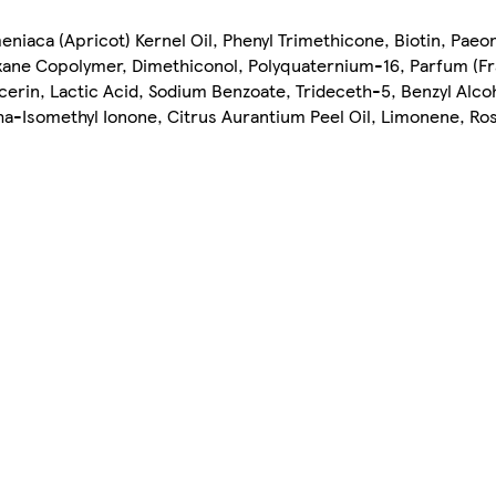
niaca (Apricot) Kernel Oil, Phenyl Trimethicone, Biotin, Paeon
ane Copolymer, Dimethiconol, Polyquaternium-16, Parfum (Fr
rin, Lactic Acid, Sodium Benzoate, Trideceth-5, Benzyl Alcoh
ha-Isomethyl Ionone, Citrus Aurantium Peel Oil, Limonene, Ro