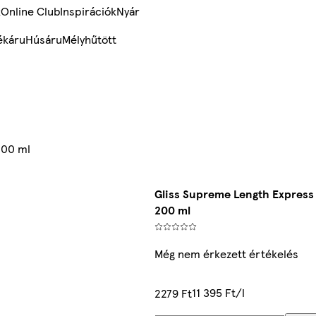
k
Online Club
Inspirációk
Nyár
ékáru
Húsáru
Mélyhűtött
200 ml
Gliss Supreme Length Express
200 ml
Még nem érkezett értékelés
11 395 Ft/l
2279 Ft