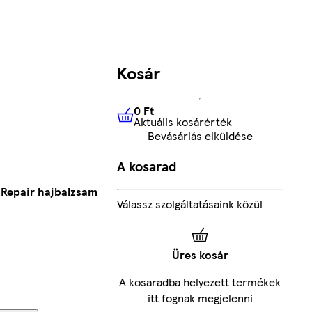
Kosár
0 Ft
Aktuális kosárérték
0 Ft
Aktuális kosárérték
Bevásárlás elküldése
A kosarad
 Repair hajbalzsam
Válassz szolgáltatásaink közül
Üres kosár
A kosaradba helyezett termékek
itt fognak megjelenni