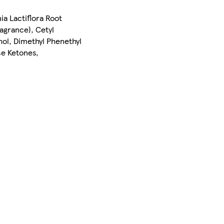
ia Lactiflora Root
agrance), Cetyl
ol, Dimethyl Phenethyl
se Ketones,