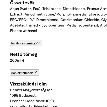
Összetevők
Aqua (Water, Eau), Trisiloxane, Dimethicone, Prunus Arme
Extract, Amodimethicone/Morpholinomethyl Silsesquiox
PEG/PPG-10/1 Dimethicone, Cetrimonium Chloride, Glyce
Acetate, Trimethylcyclopentenyl Methylisopentenol, Alp
Phenoxyethanol
További információ
Nettó tömeg
200ml ℮
Márkainformáció
Visszaküldési cím
Henkel Magyarország Kft.
1095 Budapest,
Lechner Ödön fasor 10/B
cosmetics.hu@henkel.com