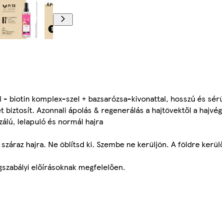
 biotin komplex-szel + bazsarózsa-kivonattal, hosszú és sérü
iztosít. Azonnali ápolás & regenerálás a hajtövektől a hajvég
zálú, lelapuló és normál hajra
 száraz hajra. Ne öblítsd ki. Szembe ne kerüljön. A földre ker
ogszabályi előírásoknak megfelelően.