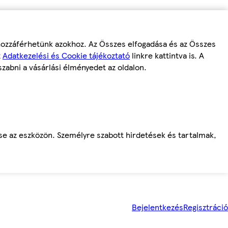
 hozzáférhetünk azokhoz. Az Összes elfogadása és az Összes
z
Adatkezelési és Cookie tájékoztató
linkre kattintva is. A
szabni a vásárlási élményedet az oldalon.
ése az eszközön. Személyre szabott hirdetések és tartalmak,
Bejelentkezés
Regisztráció