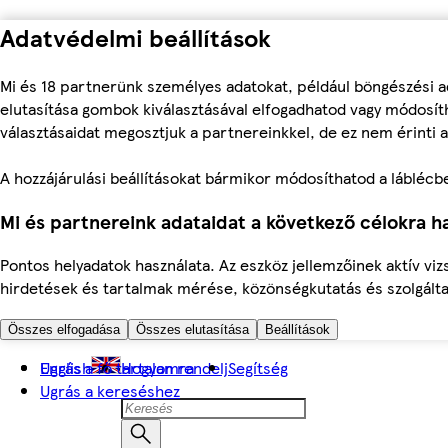
Adatvédelmi beállítások
Mi és 18 partnerünk személyes adatokat, például böngészési a
elutasítása gombok kiválasztásával elfogadhatod vagy módosíth
választásaidat megosztjuk a partnereinkkel, de ez nem érinti a
A hozzájárulási beállításokat bármikor módosíthatod a láblécben 
Mi és partnereink adataidat a következő célokra ha
Pontos helyadatok használata. Az eszköz jellemzőinek aktív viz
hirdetések és tartalmak mérése, közönségkutatás és szolgálta
Összes elfogadása
Összes elutasítása
Beállítások
Ugrás a fő tartalomra
English
Hogyan rendelj
Segítség
Ugrás a kereséshez