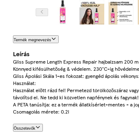
Termék megnevezés
Leírás
Gliss Supreme Length Express Repair hajbalzsam 200 ml -
Könnyed kifésülhetőség & védelem. 230°C-ig hővédelmet b
Gliss Ápolási Skála 1-es fokozat: gyengéd ápolás vékonys
Használat:
Használat előtt rázd fel! Permetezd törölközőszáraz vagy
távolítsd el. Ne tedd ki közvetlen napfénynek és fagynak!
A PETA tanúsítja: ez a termék állatkísérlet-mentes - a j
Csomagolás mérete: 0.2l
Összetevők