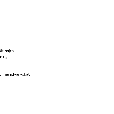
lt hajra.
ekig.
ülő maradványokat