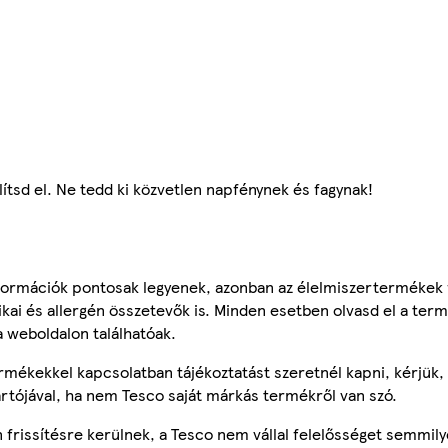
ítsd el. Ne tedd ki közvetlen napfénynek és fagynak!
ormációk pontosak legyenek, azonban az élelmiszertermékek
tikai és allergén összetevők is. Minden esetben olvasd el a ter
a weboldalon találhatóak.
mékekkel kapcsolatban tájékoztatást szeretnél kapni, kérjük, 
ártójával, ha nem Tesco saját márkás termékről van szó.
frissítésre kerülnek, a Tesco nem vállal felelősséget semmily