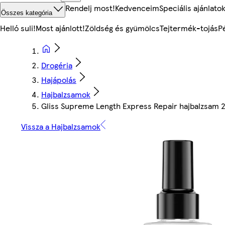
Rendelj most!
Kedvenceim
Speciális ajánlato
Összes kategória
Helló suli!
Most ajánlott!
Zöldség és gyümölcs
Tejtermék-tojás
P
Drogéria
Hajápolás
Hajbalzsamok
Gliss Supreme Length Express Repair hajbalzsam 
Vissza a Hajbalzsamok