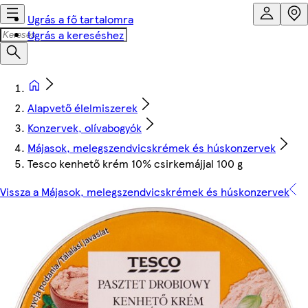
Ugrás a fő tartalomra
Ugrás a kereséshez
Alapvető élelmiszerek
Konzervek, olívabogyók
Májasok, melegszendvicskrémek és húskonzervek
Tesco kenhető krém 10% csirkemájjal 100 g
Vissza a Májasok, melegszendvicskrémek és húskonzervek