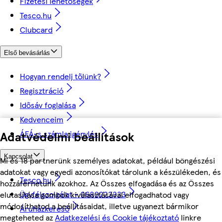
Fizetési lehetőségek
Tesco.hu
Clubcard
Első bevásárlás
Hogyan rendelj tőlünk?
Regisztráció
Idősáv foglalása
Kedvenceim
ÁFÁ-s számla igénylés
Adatvédelmi beállítások
Kapcsolat
Mi és 18 partnerünk személyes adatokat, például böngészési
adatokat vagy egyedi azonosítókat tárolunk a készülékeden, és
Tesco.hu
hozzáférhetünk azokhoz. Az Összes elfogadása és az Összes
Ügyfélszolgálat - 0680222333
elutasítása gombok kiválasztásával elfogadhatod vagy
módosíthatod a beállításaidat, illetve ugyanezt bármikor
Áruházkereső
megteheted az
Adatkezelési és Cookie tájékoztató
linkre