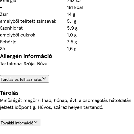
Energia
752 kJ
-
181 kcal
Zsír
14 g
amelyből telített zsírsavak
5,1 g
Szénhidrát
5,9 g
amelyből cukrok
1,0 g
Fehérje
7,5 g
Só
1,6 g
Allergén információ
Tartalmaz: Szója, Búza
Tárolás és felhasználás
Tárolás
Minőségét megőrzi (nap, hónap, év): a csomagolás hátoldalán
jelzett időpontig. Hűvös, száraz helyen tartandó.
További információ