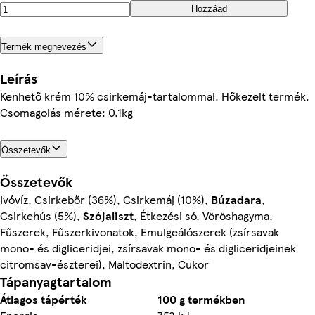
Hozzáad
Termék megnevezés
Leírás
Kenhető krém 10% csirkemáj-tartalommal. Hőkezelt termék.
Csomagolás mérete: 0.1kg
Összetevők
Összetevők
Ivóvíz, Csirkebőr (36%), Csirkemáj (10%),
Búzadara
,
Csirkehús (5%),
Szójaliszt
, Étkezési só, Vöröshagyma,
Fűszerek, Fűszerkivonatok, Emulgeálószerek (zsírsavak
mono- és digliceridjei, zsírsavak mono- és digliceridjeinek
citromsav-észterei), Maltodextrin, Cukor
Tápanyagtartalom
Átlagos tápérték
100 g termékben