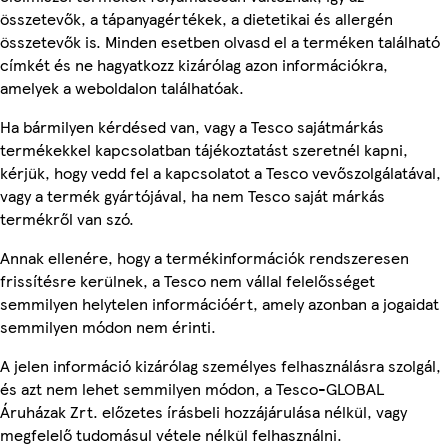
összetevők, a tápanyagértékek, a dietetikai és allergén
összetevők is. Minden esetben olvasd el a terméken található
címkét és ne hagyatkozz kizárólag azon információkra,
amelyek a weboldalon találhatóak.
Ha bármilyen kérdésed van, vagy a Tesco sajátmárkás
termékekkel kapcsolatban tájékoztatást szeretnél kapni,
kérjük, hogy vedd fel a kapcsolatot a Tesco vevőszolgálatával,
vagy a termék gyártójával, ha nem Tesco saját márkás
termékről van szó.
Annak ellenére, hogy a termékinformációk rendszeresen
frissítésre kerülnek, a Tesco nem vállal felelősséget
semmilyen helytelen információért, amely azonban a jogaidat
semmilyen módon nem érinti.
A jelen információ kizárólag személyes felhasználásra szolgál,
és azt nem lehet semmilyen módon, a Tesco-GLOBAL
Áruházak Zrt. előzetes írásbeli hozzájárulása nélkül, vagy
megfelelő tudomásul vétele nélkül felhasználni.