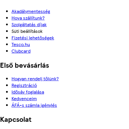
Akadálymentesség
Hova szállítunk?
Szolgáltatás díjak
Süti beállítások
Fizetési lehetőségek
Tesco.hu
Clubcard
Első bevásárlás
Hogyan rendelj tőlünk?
Regisztráció
Idősáv foglalása
Kedvenceim
ÁFÁ-s számla igénylés
Kapcsolat