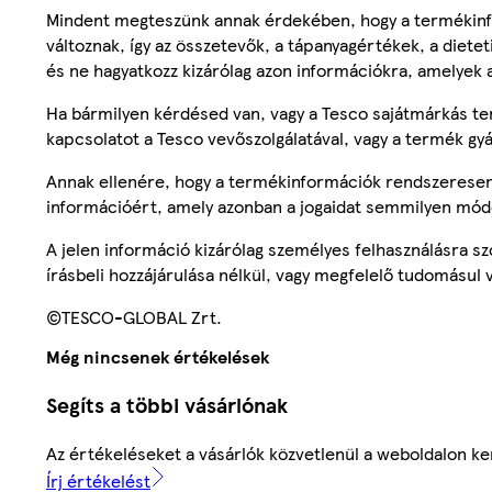
Mindent megteszünk annak érdekében, hogy a termékinf
változnak, így az összetevők, a tápanyagértékek, a diete
és ne hagyatkozz kizárólag azon információkra, amelyek 
Ha bármilyen kérdésed van, vagy a Tesco sajátmárkás ter
kapcsolatot a Tesco vevőszolgálatával, vagy a termék gy
Annak ellenére, hogy a termékinformációk rendszeresen 
információért, amely azonban a jogaidat semmilyen mód
A jelen információ kizárólag személyes felhasználásra 
írásbeli hozzájárulása nélkül, vagy megfelelő tudomásul v
©TESCO-GLOBAL Zrt.
Még nincsenek értékelések
Segíts a többi vásárlónak
Az értékeléseket a vásárlók közvetlenül a weboldalon ker
Írj értékelést