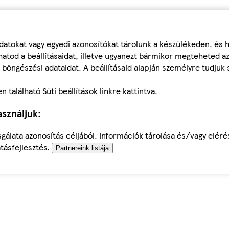
datokat vagy egyedi azonosítókat tárolunk a készülékeden, és
atod a beállításaidat, illetve ugyanezt bármikor megteheted a
 böngészési adataidat. A beállításaid alapján személyre tudjuk 
található Süti beállítások linkre kattintva.
sználjuk:
sgálata azonosítás céljából. Információk tárolása és/vagy elér
tásfejlesztés.
Partnereink listája