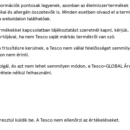
ormációk pontosak legyenek, azonban az élelmiszertermékek
tikai és allergén összetevők is. Minden esetben olvasd el a ter
a weboldalon találhatóak.
mékekkel kapcsolatban tájékoztatást szeretnél kapni, kérjük, 
ártójával, ha nem Tesco saját márkás termékről van szó.
frissítésre kerülnek, a Tesco nem vállal felelősséget semmily
on nem érinti.
szolgál, és azt nem lehet semmilyen módon, a Tesco-GLOBAL Ár
étele nélkül felhasználni.
esztül küldik be. A Tesco nem ellenőrzi az értékeléseket.