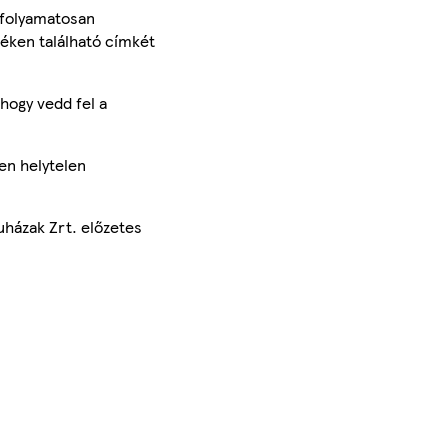
 folyamatosan
méken található címkét
hogy vedd fel a
en helytelen
uházak Zrt. előzetes