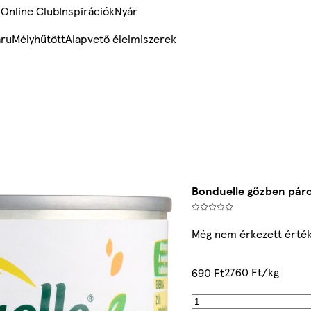
k
Online Club
Inspirációk
Nyár
ru
Mélyhűtött
Alapvető élelmiszerek
Bonduelle gőzben páro
Még nem érkezett érté
2760 Ft/kg
690 Ft