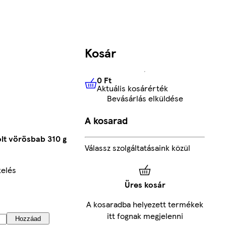
Kosár
0 Ft
Aktuális kosárérték
0 Ft
Aktuális kosárérték
Bevásárlás elküldése
A kosarad
lt vörösbab 310 g
Válassz szolgáltatásaink közül
kelés
Üres kosár
A kosaradba helyezett termékek
itt fognak megjelenni
Hozzáad