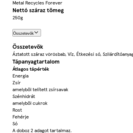
Metal Recycles Forever
Nettó száraz tömeg
250g
Összetevők
Összetevők
Áztatott száraz vörösbab, Víz, Étkezési só, Szilárdítóanya
Tápanyagtartalom
Átlagos tápérték
Energia
Zsír
amelyből telített zsírsavak
Szénhidrát
amelyből cukrok
Rost
Fehérje
Só
A doboz 2 adagot tartalmaz.