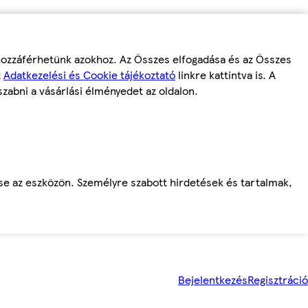
 hozzáférhetünk azokhoz. Az Összes elfogadása és az Összes
z
Adatkezelési és Cookie tájékoztató
linkre kattintva is. A
szabni a vásárlási élményedet az oldalon.
ése az eszközön. Személyre szabott hirdetések és tartalmak,
Bejelentkezés
Regisztráció