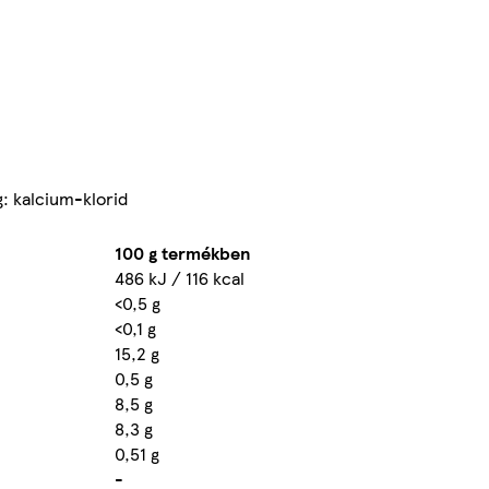
g: kalcium-klorid
100 g termékben
486 kJ / 116 kcal
<0,5 g
<0,1 g
15,2 g
0,5 g
8,5 g
8,3 g
0,51 g
-