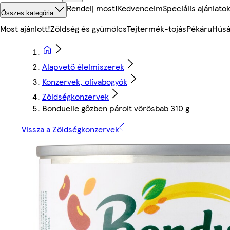
Rendelj most!
Kedvenceim
Speciális ajánlato
Összes kategória
Most ajánlott!
Zöldség és gyümölcs
Tejtermék-tojás
Pékáru
Húsá
Alapvető élelmiszerek
Konzervek, olívabogyók
Zöldségkonzervek
Bonduelle gőzben párolt vörösbab 310 g
Vissza a Zöldségkonzervek