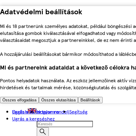
Adatvédelmi beállítások
Mi és 18 partnerünk személyes adatokat, például böngészési a
elutasítása gombok kiválasztásával elfogadhatod vagy módosíth
választásaidat megosztjuk a partnereinkkel, de ez nem érinti a
A hozzájárulási beállításokat bármikor módosíthatod a láblécben 
Mi és partnereink adataidat a következő célokra ha
Pontos helyadatok használata. Az eszköz jellemzőinek aktív viz
hirdetések és tartalmak mérése, közönségkutatás és szolgálta
Összes elfogadása
Összes elutasítása
Beállítások
Ugrás a fő tartalomra
English
Hogyan rendelj
Segítség
Ugrás a kereséshez