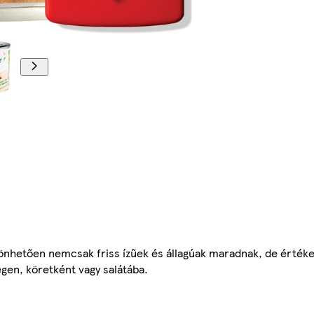
önhetően nemcsak friss ízűek és állagúak maradnak, de értéke
gen, köretként vagy salátába.