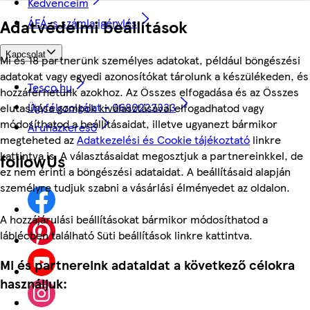
Kedvenceim
ÁFÁ-s számla igénylés
Adatvédelmi beállítások
Kapcsolat
Mi és 18 partnerünk személyes adatokat, például böngészési
adatokat vagy egyedi azonosítókat tárolunk a készülékeden, és
Tesco.hu
hozzáférhetünk azokhoz. Az Összes elfogadása és az Összes
Ügyfélszolgálat - 0680222333
elutasítása gombok kiválasztásával elfogadhatod vagy
módosíthatod a beállításaidat, illetve ugyanezt bármikor
Áruházkereső
megteheted az
Adatkezelési és Cookie tájékoztató
linkre
kattintva is. A választásaidat megosztjuk a partnereinkkel, de
followUs
ez nem érinti a böngészési adataidat. A beállításaid alapján
személyre tudjuk szabni a vásárlási élményedet az oldalon.
A hozzájárulási beállításokat bármikor módosíthatod a
láblécben található Süti beállítások linkre kattintva.
Mi és partnereink adataidat a következő célokra
használjuk: