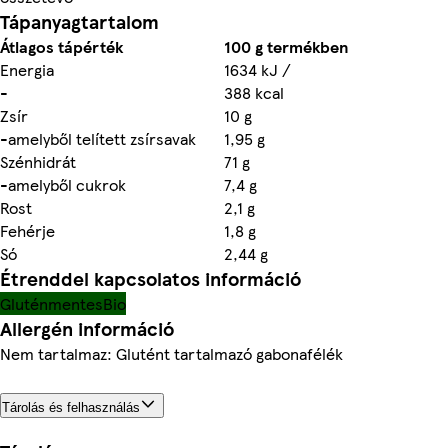
Tápanyagtartalom
Átlagos tápérték
100 g termékben
Energia
1634 kJ /
-
388 kcal
Zsír
10 g
-amelyből telített zsírsavak
1,95 g
Szénhidrát
71 g
-amelyből cukrok
7,4 g
Rost
2,1 g
Fehérje
1,8 g
Só
2,44 g
Étrenddel kapcsolatos információ
Gluténmentes
Bio
Allergén információ
Nem tartalmaz: Glutént tartalmazó gabonafélék
Tárolás és felhasználás