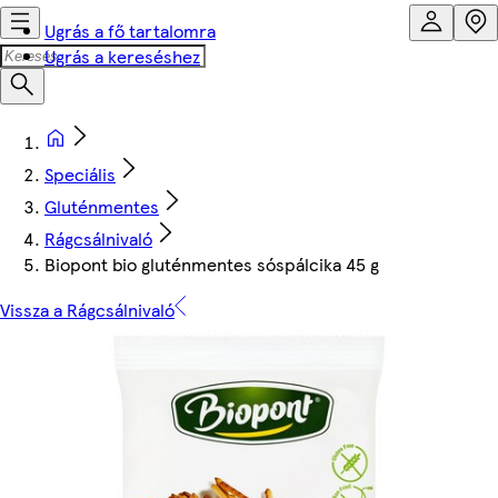
Ugrás a fő tartalomra
Ugrás a kereséshez
Speciális
Gluténmentes
Rágcsálnivaló
Biopont bio gluténmentes sóspálcika 45 g
Vissza a Rágcsálnivaló