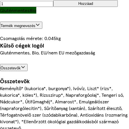
Hozzáad
Gluténmentes
Bio
Termék megnevezés
Csomagolás mérete: 0.045kg
Külső cégek logói
Gluténmentes, Bio, EU/nem EU mezőgazdaság
Összetevők
Összetevők
Keményítő* (kukorica*, burgonya*), Ivóvíz, Liszt* (rizs*,
kukorica*, köles*), Rizsszirup*, Napraforgóolaj*, Tengeri só,
Nádcukor*, Útifűmaghéj*, Almarost*, Emulgeálószer
(napraforgólecitin*), Sűrítőanyag (xantán), Szárított élesztő,
Térfogatnövelő szer (szódabikarbóna), Antioxidáns (rozmaring
kivonat*), *Ellenőrzött ökológiai gazdálkodásból származó
összetevő