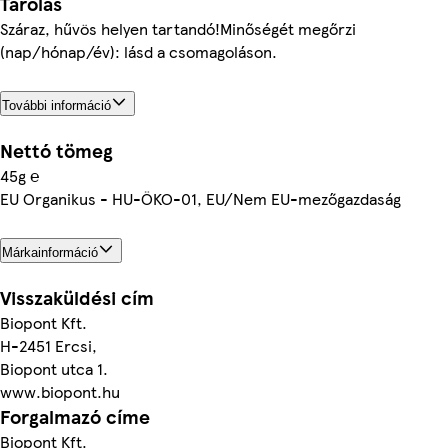
Tárolás
Száraz, hűvös helyen tartandó!Minőségét megőrzi
(nap/hónap/év): lásd a csomagoláson.
További információ
Nettó tömeg
45g ℮
EU Organikus - HU-ÖKO-01, EU/Nem EU-mezőgazdaság
Márkainformáció
Visszaküldési cím
Biopont Kft.
H-2451 Ercsi,
Biopont utca 1.
www.biopont.hu
Forgalmazó címe
Biopont Kft.