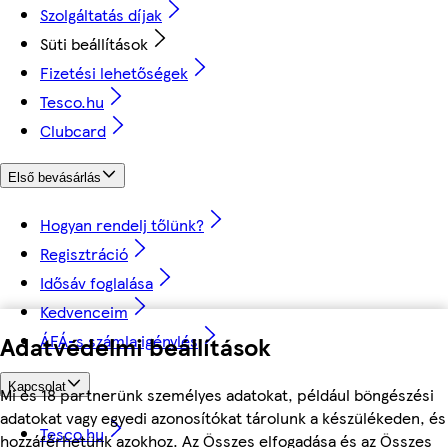
Szolgáltatás díjak
Süti beállítások
Fizetési lehetőségek
Tesco.hu
Clubcard
Első bevásárlás
Hogyan rendelj tőlünk?
Regisztráció
Idősáv foglalása
Kedvenceim
Adatvédelmi beállítások
ÁFÁ-s számla igénylés
Kapcsolat
Mi és 18 partnerünk személyes adatokat, például böngészési
adatokat vagy egyedi azonosítókat tárolunk a készülékeden, és
Tesco.hu
hozzáférhetünk azokhoz. Az Összes elfogadása és az Összes