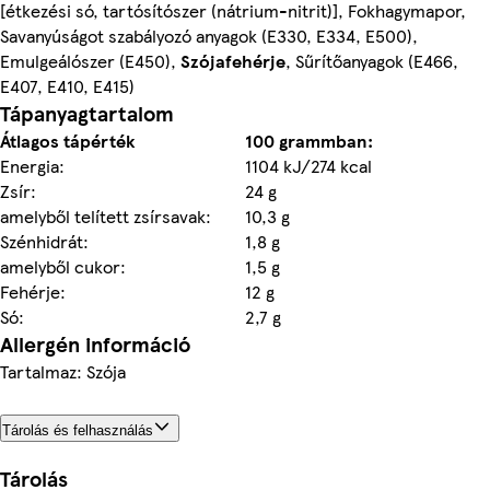
[étkezési só, tartósítószer (nátrium-nitrit)], Fokhagymapor,
Savanyúságot szabályozó anyagok (E330, E334, E500),
Emulgeálószer (E450),
Szójafehérje
, Sűrítőanyagok (E466,
E407, E410, E415)
Tápanyagtartalom
Átlagos tápérték
100 grammban:
Energia:
1104 kJ/274 kcal
Zsír:
24 g
amelyből telített zsírsavak:
10,3 g
Szénhidrát:
1,8 g
amelyből cukor:
1,5 g
Fehérje:
12 g
Só:
2,7 g
Allergén információ
Tartalmaz: Szója
Tárolás és felhasználás
Tárolás