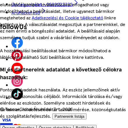
Ügyfélszolgálat - 0680222333
elutasítása gombok kiválasztásával elfogadhatod vagy
módosíthatod a beállításaidat, illetve ugyanezt bármikor
Áruházkereső
megteheted az
Adatkezelési és Cookie tájékoztató
linkre
kattintva is. A választásaidat megosztjuk a partnereinkkel, de
followUs
ez nem érinti a böngészési adataidat. A beállításaid alapján
személyre tudjuk szabni a vásárlási élményedet az oldalon.
A hozzájárulási beállításokat bármikor módosíthatod a
láblécben található Süti beállítások linkre kattintva.
Mi és partnereink adataidat a következő célokra
használjuk:
Pontos helyadatok használata. Az eszköz jellemzőinek aktív
vizsgálata azonosítás céljából. Információk tárolása és/vagy
elérése az eszközön. Személyre szabott hirdetések és
©
Tesco-Global Áruházak Zrt. 2026
tartalmak, hirdetések és tartalmak mérése, közönségkutatás
és szolgáltatásfejlesztés.
Partnereink listája
Összes elfogadása
Összes elutasítása
Beállítások