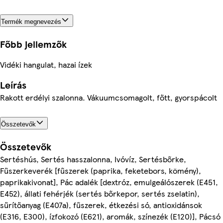
Termék megnevezés
Főbb jellemzők
Vidéki hangulat, hazai ízek
Leírás
Rakott erdélyi szalonna. Vákuumcsomagolt, főtt, gyorspácolt
Összetevők
Összetevők
Sertéshús, Sertés hasszalonna, Ivóvíz, Sertésbőrke,
Fűszerkeverék [fűszerek (paprika, feketebors, kömény),
paprikakivonat], Pác adalék [dextróz, emulgeálószerek (E451,
E452), állati fehérjék (sertés bőrkepor, sertés zselatin),
sűrítőanyag (E407a), fűszerek, étkezési só, antioxidánsok
(E316, E300), ízfokozó (E621), aromák, színezék (E120)], Pácsó