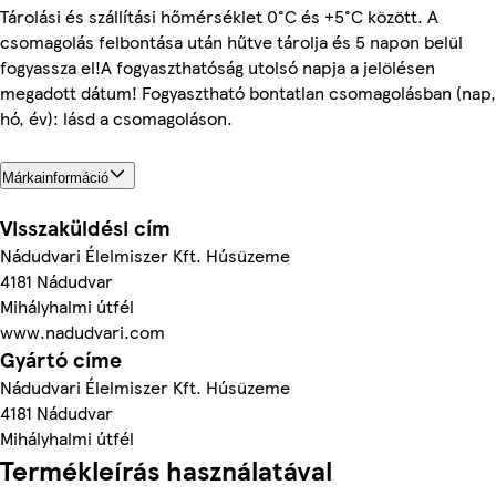
Tárolási és szállítási hőmérséklet 0°C és +5°C között. A
csomagolás felbontása után hűtve tárolja és 5 napon belül
fogyassza el!A fogyaszthatóság utolsó napja a jelölésen
megadott dátum! Fogyasztható bontatlan csomagolásban (nap,
hó, év): lásd a csomagoláson.
Márkainformáció
Visszaküldési cím
Nádudvari Élelmiszer Kft. Húsüzeme
4181 Nádudvar
Mihályhalmi útfél
www.nadudvari.com
Gyártó címe
Nádudvari Élelmiszer Kft. Húsüzeme
4181 Nádudvar
Mihályhalmi útfél
Termékleírás használatával