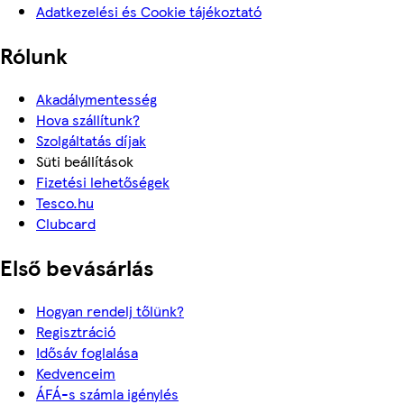
Adatkezelési és Cookie tájékoztató
Rólunk
Akadálymentesség
Hova szállítunk?
Szolgáltatás díjak
Süti beállítások
Fizetési lehetőségek
Tesco.hu
Clubcard
Első bevásárlás
Hogyan rendelj tőlünk?
Regisztráció
Idősáv foglalása
Kedvenceim
ÁFÁ-s számla igénylés