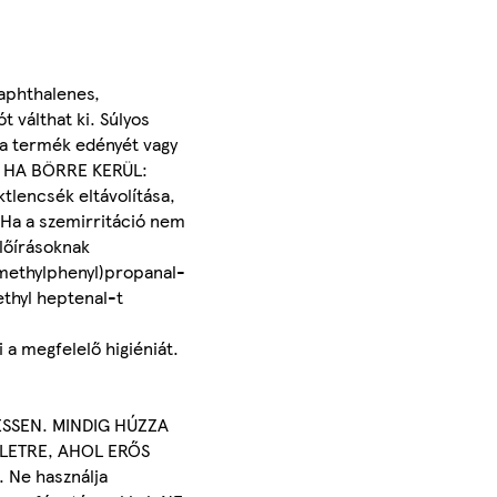
naphthalenes,
 válthat ki. Súlyos
l a termék edényét vagy
. HA BÖRRE KERÜL:
tlencsék eltávolítása,
. Ha a szemirritáció nem
előírásoknak
-methylphenyl)propanal-
ethyl heptenal-t
 a megfelelő higiéniát.
ESSEN. MINDIG HÚZZA
ÜLETRE, AHOL ERŐS
. Ne használja