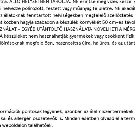
álatra. ÁLLÓ HELYZETBEN TÁROLJA. NE érintse meg vizes kézzel 
helyezze polírozott, festett vagy műanyag felületre. NE akadály
áziállatoknak fenntartott helyiségekben megfelelő szellőztetés 
lat közben hagyja szabadon a készülék környékét 50 cm-es tá
ZNÁLAT - EGYÉB UTÁNTÖLTŐ HASZNÁLATA NÖVELHETI A MÉRG
züléket nem használhatják gyermekek vagy csökkent fizikai
őírásoknak megfelelően, hasznosítsa újra, ha üres, és az utánt
ormációk pontosak legyenek, azonban az élelmiszertermékek
tikai és allergén összetevők is. Minden esetben olvasd el a ter
a weboldalon találhatóak.