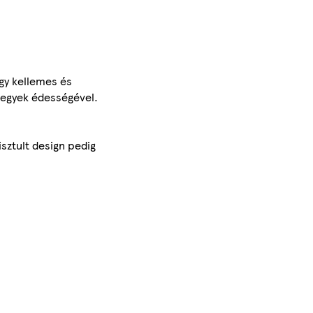
Egy kellemes és
 jegyek édességével.
isztult design pedig