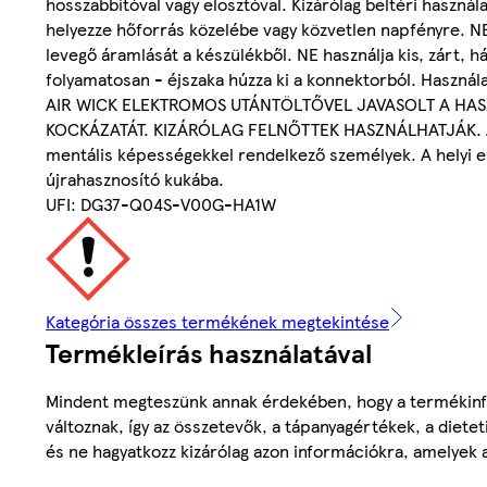
hosszabbítóval vagy elosztóval. Kizárólag beltéri haszn
helyezze hőforrás közelébe vagy közvetlen napfényre. NE 
levegő áramlását a készülékből. NE használja kis, zárt, h
folyamatosan - éjszaka húzza ki a konnektorból. Haszná
AIR WICK ELEKTROMOS UTÁNTÖLTŐVEL JAVASOLT A HAS
KOCKÁZATÁT. KIZÁRÓLAG FELNŐTTEK HASZNÁLHATJÁK. A kés
mentális képességekkel rendelkező személyek. A helyi el
újrahasznosító kukába.
UFI: DG37-Q04S-V00G-HA1W
Kategória összes termékének megtekintése
Termékleírás használatával
Mindent megteszünk annak érdekében, hogy a termékinf
változnak, így az összetevők, a tápanyagértékek, a diete
és ne hagyatkozz kizárólag azon információkra, amelyek 