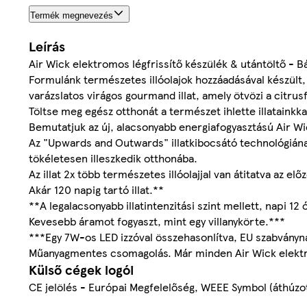
Termék megnevezés
Leírás
Air Wick elektromos légfrissítő készülék & utántöltő - Bá
Formulánk természetes illóolajok hozzáadásával készült, 
varázslatos virágos gourmand illat, amely ötvözi a citru
Töltse meg egész otthonát a természet ihlette illatainkk
Bemutatjuk az új, alacsonyabb energiafogyasztású Air W
Az "Upwards and Outwards" illatkibocsátó technológiának 
tökéletesen illeszkedik otthonába.
Az illat 2x több természetes illóolajjal van átitatva az e
Akár 120 napig tartó illat.**
**A legalacsonyabb illatintenzitási szint mellett, napi 12
Kevesebb áramot fogyaszt, mint egy villanykörte.***
***Egy 7W-os LED izzóval összehasonlítva, EU szabványn
Műanyagmentes csomagolás. Már minden Air Wick elekt
Külső cégek logói
CE jelölés - Európai Megfelelőség, WEEE Symbol (áthúzot