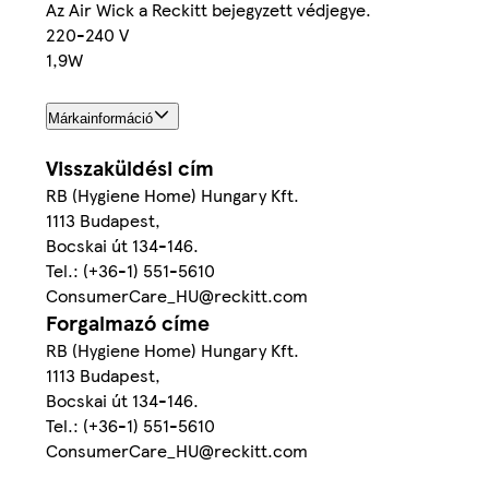
Az Air Wick a Reckitt bejegyzett védjegye.
220-240 V
1,9W
Márkainformáció
Visszaküldési cím
RB (Hygiene Home) Hungary Kft.
1113 Budapest,
Bocskai út 134-146.
Tel.: (+36-1) 551-5610
ConsumerCare_HU@reckitt.com
Forgalmazó címe
RB (Hygiene Home) Hungary Kft.
1113 Budapest,
Bocskai út 134-146.
Tel.: (+36-1) 551-5610
ConsumerCare_HU@reckitt.com