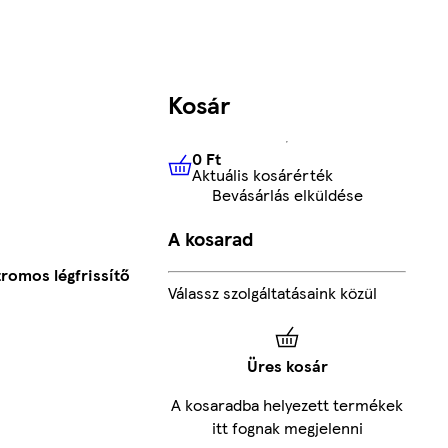
Kosár
0 Ft
Aktuális kosárérték
0 Ft
Aktuális kosárérték
Bevásárlás elküldése
A kosarad
tromos légfrissítő
Válassz szolgáltatásaink közül
Üres kosár
A kosaradba helyezett termékek
itt fognak megjelenni