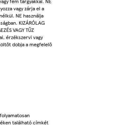
vagy fém tárgyakkal. NE
ozza vagy zárja el a
nélkül. NE használja
volságban. KIZÁRÓLAG
EZÉS VAGY TŰZ
, érzékszervi vagy
öltőt dobja a megfelelő
 folyamatosan
méken található címkét