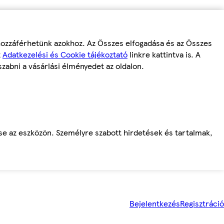
 hozzáférhetünk azokhoz. Az Összes elfogadása és az Összes
z
Adatkezelési és Cookie tájékoztató
linkre kattintva is. A
szabni a vásárlási élményedet az oldalon.
ése az eszközön. Személyre szabott hirdetések és tartalmak,
Bejelentkezés
Regisztráció