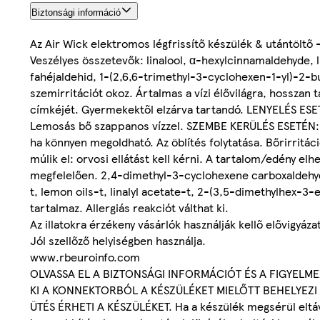
Biztonsági információ
Az Air Wick elektromos légfrissítő készülék & utántöltő -
Veszélyes összetevők: linalool, α-hexylcinnamaldehyde, l
fahéjaldehid, 1-(2,6,6-trimethyl-3-cyclohexen-1-yl)-2-but
szemirritációt okoz. Ártalmas a vízi élővilágra, hosszan
címkéjét. Gyermekektől elzárva tartandó. LENYELÉS E
Lemosás bő szappanos vízzel. SZEMBE KERÜLÉS ESETÉN: Tö
ha könnyen megoldható. Az öblítés folytatása. Bőrirritác
múlik el: orvosi ellátást kell kérni. A tartalom/edény e
megfelelően. 2,4-dimethyl-3-cyclohexene carboxaldehyd
t, lemon oils-t, linalyl acetate-t, 2-(3,5-dimethylhex-
tartalmaz. Allergiás reakciót válthat ki.
Az illatokra érzékeny vásárlók használják kellő elővigyáza
Jól szellőző helyiségben használja.
www.rbeuroinfo.com
OLVASSA EL A BIZTONSÁGI INFORMÁCIÓT ÉS A FIGYELM
KI A KONNEKTORBÓL A KÉSZÜLÉKET MIELŐTT BEHELYEZI
ÜTÉS ÉRHETI A KÉSZÜLÉKET. Ha a készülék megsérül eltávo