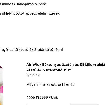
k
Online Club
Inspirációk
Nyár
ru
Mélyhűtött
Alapvető élelmiszerek
légfrissítő készülék & utántöltő 19 ml
Air Wick Bársonyos Szatén és Éji Liliom elek
készülék & utántöltő 19 ml
Még nem érkezett értékelés
2999 Ft/db
2999 Ft