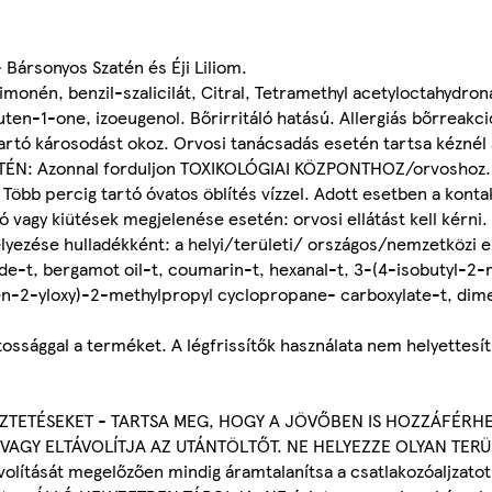
 Bársonyos Szatén és Éji Liliom.
imonén, benzil-szalicilát, Citral, Tetramethyl acetyloctahydro
en-1-one, izoeugenol. Bőrirritáló hatású. Allergiás bőrreakciót
 tartó károsodást okoz. Orvosi tanácsadás esetén tartsa kézné
SETÉN: Azonnal forduljon TOXIKOLÓGIAI KÖZPONTHOZ/orvoshoz
bb percig tartó óvatos öblítés vízzel. Adott esetben a kontak
ió vagy kiütések megjelenése esetén: orvosi ellátást kell kérni
lhelyezése hulladékként: a helyi/területi/ országos/nemzetközi 
e-t, bergamot oil-t, coumarin-t, hexanal-t, 3-(4-isobutyl-2
3-en-2-yloxy)-2-methylpropyl cyclopropane- carboxylate-t, dim
tossággal a terméket. A légfrissítők használata nem helyettesíti
EZTETÉSEKET - TARTSA MEG, HOGY A JÖVŐBEN IS HOZZÁFÉRH
 VAGY ELTÁVOLÍTJA AZ UTÁNTÖLTŐT. NE HELYEZZE OLYAN TER
lítását megelőzően mindig áramtalanítsa a csatlakozóaljzatot