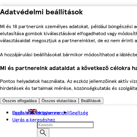
Adatvédelmi beállítások
Mi és 18 partnerünk személyes adatokat, például böngészési a
elutasítása gombok kiválasztásával elfogadhatod vagy módosíth
választásaidat megosztjuk a partnereinkkel, de ez nem érinti a
A hozzájárulási beállításokat bármikor módosíthatod a láblécben 
Mi és partnereink adataidat a következő célokra ha
Pontos helyadatok használata. Az eszköz jellemzőinek aktív viz
hirdetések és tartalmak mérése, közönségkutatás és szolgálta
Összes elfogadása
Összes elutasítása
Beállítások
Ugrás a fő tartalomra
English
Hogyan rendelj
Segítség
Ugrás a kereséshez