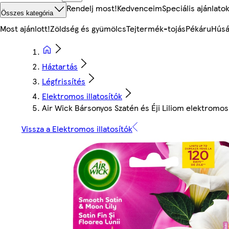
Rendelj most!
Kedvenceim
Speciális ajánlato
Összes kategória
Most ajánlott!
Zöldség és gyümölcs
Tejtermék-tojás
Pékáru
Húsá
Háztartás
Légfrissítés
Elektromos illatosítók
Air Wick Bársonyos Szatén és Éji Liliom elektromos 
Vissza a Elektromos illatosítók