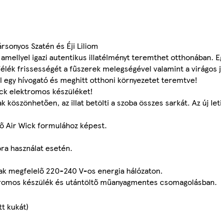
rsonyos Szatén és Éji Liliom
amellyel igazi autentikus illatélményt teremthet otthonában. 
sfélék frissességét a fűszerek melegségével valamint a virágos
al egy hívogató és meghitt otthoni környezetet teremtve!
ick elektromos készüléket!
köszönhetően, az illat betölti a szoba összes sarkát. Az új let
lőző Air Wick formulához képest.
 óra használat esetén.
ak megfelelő 220-240 V-os energia hálózaton.
romos készülék és utántöltő műanyagmentes csomagolásban.
t kukát)