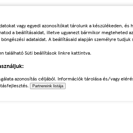
datokat vagy egyedi azonosítókat tárolunk a készülékeden, és
atod a beállításaidat, illetve ugyanezt bármikor megteheted a
 böngészési adataidat. A beállításaid alapján személyre tudjuk 
található Süti beállítások linkre kattintva.
sználjuk:
sgálata azonosítás céljából. Információk tárolása és/vagy elér
tásfejlesztés.
Partnereink listája