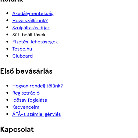
Akadálymentesség
Hova szállítunk?
Szolgáltatás díjak
Süti beállítások
Fizetési lehetőségek
Tesco.hu
Clubcard
Első bevásárlás
Hogyan rendelj tőlünk?
Regisztráció
Idősáv foglalása
Kedvenceim
ÁFÁ-s számla igénylés
Kapcsolat