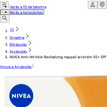
Ugrás a fő tartalomra
Ugrás a kereséshez
Drogéria
Bőrápolás
Arcápolás
NIVEA Anti-Wrinkle Revitalizing nappali arckrém 55+ SPF
Vissza a Arcápolás