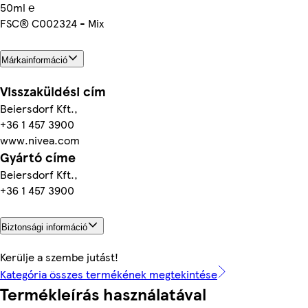
50ml ℮
FSC® C002324 - Mix
Márkainformáció
Visszaküldési cím
Beiersdorf Kft.,
+36 1 457 3900
www.nivea.com
Gyártó címe
Beiersdorf Kft.,
+36 1 457 3900
Biztonsági információ
Kerülje a szembe jutást!
Kategória összes termékének megtekintése
Termékleírás használatával