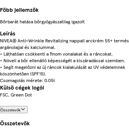
Főbb jellemzők
Bőrbarát hatása bőrgyógyászatilag igazolt
Leírás
NIVEA® Anti-Wrinkle Revitalizing nappali arckrém 55+ termé
argánolajjal és kalciummal.
- Láthatóan csökkenti a finom vonalakat és a ráncokat.
- Növeli a bőr ellenálló képességét a kiszáradással szemben.
- Segít megelőzni az új ráncok kialakulását az UV védelemnek
köszönhetően (SPF15).
Csomagolás mérete: 0.05l
Külső cégek logói
FSC, Green Dot
Összetevők
Összetevők