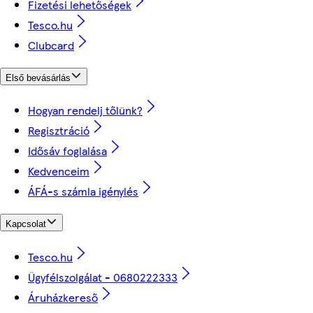
Fizetési lehetőségek
Tesco.hu
Clubcard
Első bevásárlás
Hogyan rendelj tőlünk?
Regisztráció
Idősáv foglalása
Kedvenceim
ÁFÁ-s számla igénylés
Kapcsolat
Tesco.hu
Ügyfélszolgálat - 0680222333
Áruházkereső