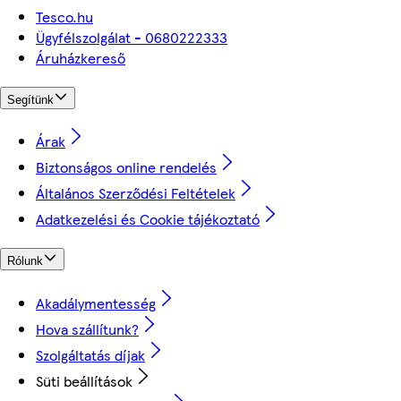
Tesco.hu
Ügyfélszolgálat - 0680222333
Áruházkereső
Segítünk
Árak
Biztonságos online rendelés
Általános Szerződési Feltételek
Adatkezelési és Cookie tájékoztató
Rólunk
Akadálymentesség
Hova szállítunk?
Szolgáltatás díjak
Süti beállítások