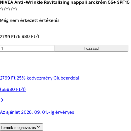
NIVEA Anti-Wrinkle Revitalizing nappali arckrém 55+ SPF15
Még nem érkezett értékelés
75 980 Ft/l
3799 Ft
Hozzáad
2799 Ft 25% kedvezmény Clubcarddal
(55980 Ft/l)
Az ajánlat 2026. 09. 01.-ig érvényes
Termék megnevezés