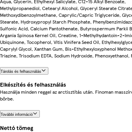
Aqua, Glycerin, Ethylhexyl Salicylate, C12-15 Alkyl Benzoate,
Methylpropanediol, Cetearyl Alcohol, Glyceryl Stearate Citrate
Methoxydibenzoylmethane, Caprylic/Capric Triglyceride, Glyc
Stearate, Hydroxypropyl Starch Phosphate, Phenylbenzimidazo
Sulfonic Acid, Calcium Pantothenate, Butyrospermum Parkii B
Argania Spinosa Kernel Oil, Creatine, 1-Methylhydantoin-2-Imi
Ubiquinone, Tocopherol, Vitis Vinifera Seed Oil, Ethylhexylglyc
Caprylyl Glycol, Xanthan Gum, Bis-Ethylhexyloxyphenol Metho
Triazine, Trisodium EDTA, Sodium Hydroxide, Phenoxyethanol,
Tárolás és felhasználás
Elkészítés és felhasználás
Használja minden reggel az arctisztítás után. Finoman masszír
bőrbe.
További információ
Nettó tömeg