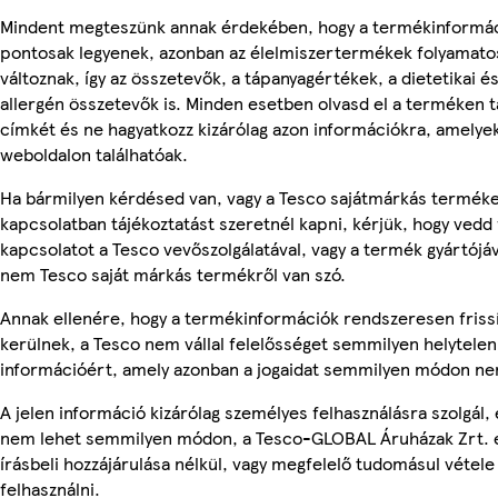
Mindent megteszünk annak érdekében, hogy a termékinformá
pontosak legyenek, azonban az élelmiszertermékek folyamato
változnak, így az összetevők, a tápanyagértékek, a dietetikai é
allergén összetevők is. Minden esetben olvasd el a terméken t
címkét és ne hagyatkozz kizárólag azon információkra, amelye
weboldalon találhatóak.
Ha bármilyen kérdésed van, vagy a Tesco sajátmárkás termék
kapcsolatban tájékoztatást szeretnél kapni, kérjük, hogy vedd 
kapcsolatot a Tesco vevőszolgálatával, vagy a termék gyártójáv
nem Tesco saját márkás termékről van szó.
Annak ellenére, hogy a termékinformációk rendszeresen friss
kerülnek, a Tesco nem vállal felelősséget semmilyen helytelen
információért, amely azonban a jogaidat semmilyen módon nem
A jelen információ kizárólag személyes felhasználásra szolgál, 
nem lehet semmilyen módon, a Tesco-GLOBAL Áruházak Zrt. 
írásbeli hozzájárulása nélkül, vagy megfelelő tudomásul vétele
felhasználni.