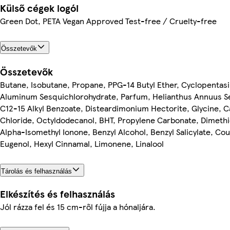
Külső cégek logói
Green Dot, PETA Vegan Approved Test-free / Cruelty-free
Összetevők
Összetevők
Butane, Isobutane, Propane, PPG-14 Butyl Ether, Cyclopentasi
Aluminum Sesquichlorohydrate, Parfum, Helianthus Annuus Se
C12-15 Alkyl Benzoate, Disteardimonium Hectorite, Glycine, 
Chloride, Octyldodecanol, BHT, Propylene Carbonate, Dimethi
Alpha-Isomethyl Ionone, Benzyl Alcohol, Benzyl Salicylate, Co
Eugenol, Hexyl Cinnamal, Limonene, Linalool
Tárolás és felhasználás
Elkészítés és felhasználás
Jól rázza fel és 15 cm-ről fújja a hónaljára.