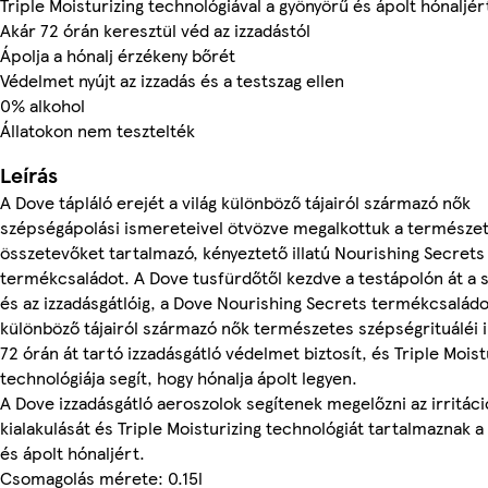
Triple Moisturizing technológiával a gyönyörű és ápolt hónaljér
Akár 72 órán keresztül véd az izzadástól
Ápolja a hónalj érzékeny bőrét
Védelmet nyújt az izzadás és a testszag ellen
0% alkohol
Állatokon nem tesztelték
Leírás
A Dove tápláló erejét a világ különböző tájairól származó nők
szépségápolási ismereteivel ötvözve megalkottuk a természe
összetevőket tartalmazó, kényeztető illatú Nourishing Secrets
termékcsaládot. A Dove tusfürdőtől kezdve a testápolón át a
és az izzadásgátlóig, a Dove Nourishing Secrets termékcsaládot
különböző tájairól származó nők természetes szépségrituáléi i
72 órán át tartó izzadásgátló védelmet biztosít, és Triple Moist
technológiája segít, hogy hónalja ápolt legyen.
A Dove izzadásgátló aeroszolok segítenek megelőzni az irritáci
kialakulását és Triple Moisturizing technológiát tartalmaznak a
és ápolt hónaljért.
Csomagolás mérete: 0.15l