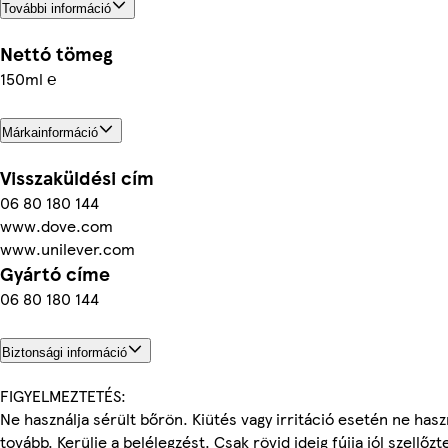
További információ
Nettó tömeg
150ml ℮
Márkainformáció
Visszaküldési cím
06 80 180 144
www.dove.com
www.unilever.com
Gyártó címe
06 80 180 144
Biztonsági információ
FIGYELMEZTETÉS:
Ne használja sérült bőrön. Kiütés vagy irritáció esetén ne hasz
tovább. Kerülje a belélegzést. Csak rövid ideig fújja jól szellőzt