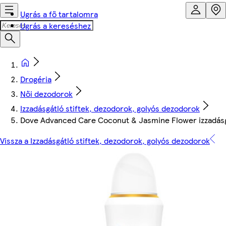
Ugrás a fő tartalomra
Ugrás a kereséshez
Drogéria
Női dezodorok
Izzadásgátló stiftek, dezodorok, golyós dezodorok
Dove Advanced Care Coconut & Jasmine Flower izzadásg
Vissza a Izzadásgátló stiftek, dezodorok, golyós dezodorok