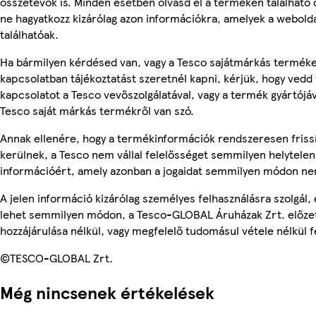
összetevők is. Minden esetben olvasd el a terméken található
ne hagyatkozz kizárólag azon információkra, amelyek a webold
találhatóak.
Ha bármilyen kérdésed van, vagy a Tesco sajátmárkás termék
kapcsolatban tájékoztatást szeretnél kapni, kérjük, hogy vedd 
kapcsolatot a Tesco vevőszolgálatával, vagy a termék gyártójá
Tesco saját márkás termékről van szó.
Annak ellenére, hogy a termékinformációk rendszeresen friss
kerülnek, a Tesco nem vállal felelősséget semmilyen helytelen
információért, amely azonban a jogaidat semmilyen módon nem
A jelen információ kizárólag személyes felhasználásra szolgál,
lehet semmilyen módon, a Tesco-GLOBAL Áruházak Zrt. előzet
hozzájárulása nélkül, vagy megfelelő tudomásul vétele nélkül f
©TESCO-GLOBAL Zrt.
Még nincsenek értékelések