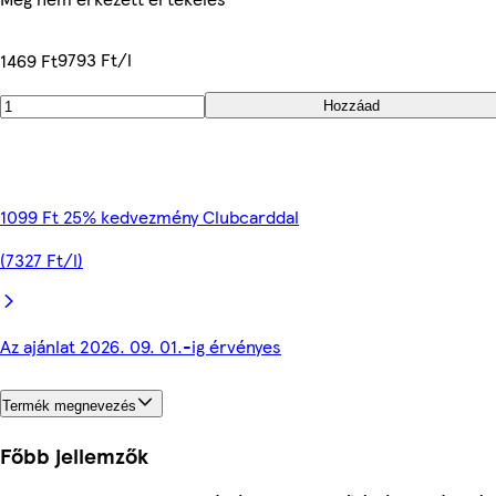
9793 Ft/l
1469 Ft
Hozzáad
1099 Ft 25% kedvezmény Clubcarddal
(7327 Ft/l)
Az ajánlat 2026. 09. 01.-ig érvényes
Termék megnevezés
Főbb jellemzők