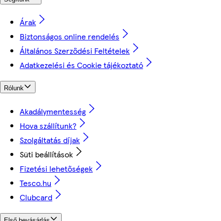
Árak
Biztonságos online rendelés
Általános Szerződési Feltételek
Adatkezelési és Cookie tájékoztató
Rólunk
Akadálymentesség
Hova szállítunk?
Szolgáltatás díjak
Süti beállítások
Fizetési lehetőségek
Tesco.hu
Clubcard
Első bevásárlás