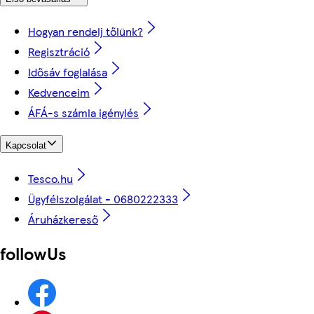
Hogyan rendelj tőlünk?
Regisztráció
Idősáv foglalása
Kedvenceim
ÁFÁ-s számla igénylés
Kapcsolat
Tesco.hu
Ügyfélszolgálat - 0680222333
Áruházkereső
followUs