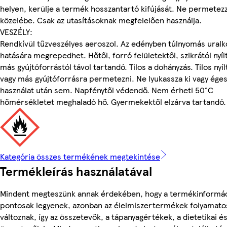
helyen, kerülje a termék hosszantartó kifújását. Ne permetez
közelébe. Csak az utasításoknak megfelelően használja.
VESZÉLY:
Rendkívül tűzveszélyes aeroszol. Az edényben túlnyomás uralk
hatására megrepedhet. Hőtől, forró felületektől, szikrától nyílt
más gyújtóforrástól távol tartandó. Tilos a dohányzás. Tilos nyíl
vagy más gyújtóforrásra permetezni. Ne lyukassza ki vagy ége
használat után sem. Napfénytől védendő. Nem érheti 50°C
hőmérsékletet meghaladó hő. Gyermekektől elzárva tartandó.
Kategória összes termékének megtekintése
Termékleírás használatával
Mindent megteszünk annak érdekében, hogy a termékinformá
pontosak legyenek, azonban az élelmiszertermékek folyamato
változnak, így az összetevők, a tápanyagértékek, a dietetikai és