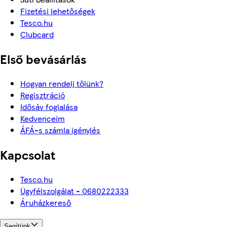
Fizetési lehetőségek
Tesco.hu
Clubcard
Első bevásárlás
Hogyan rendelj tőlünk?
Regisztráció
Idősáv foglalása
Kedvenceim
ÁFÁ-s számla igénylés
Kapcsolat
Tesco.hu
Ügyfélszolgálat - 0680222333
Áruházkereső
Segítünk