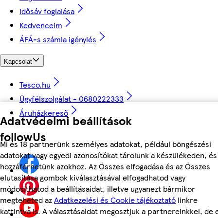
Idősáv foglalása
Kedvenceim
ÁFÁ-s számla igénylés
Kapcsolat
Tesco.hu
Ügyfélszolgálat - 0680222333
Áruházkereső
Adatvédelmi beállítások
followUs
Mi és 18 partnerünk személyes adatokat, például böngészési
adatokat vagy egyedi azonosítókat tárolunk a készülékeden, és
hozzáférhetünk azokhoz. Az Összes elfogadása és az Összes
elutasítása gombok kiválasztásával elfogadhatod vagy
módosíthatod a beállításaidat, illetve ugyanezt bármikor
megteheted az
Adatkezelési és Cookie tájékoztató
linkre
kattintva is. A választásaidat megosztjuk a partnereinkkel, de 