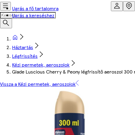
Ugrás a fő tartalomra
Ugrás a kereséshez
Háztartás
Légfrissítés
Kézi permetek, aeroszolok
Glade Luscious Cherry & Peony légfrissítő aeroszol 300 
Vissza a Kézi permetek, aeroszolok