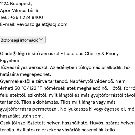
1124 Budapest,
Apor Vilmos tér 6.
Tel.: +36 1 224 8400
E-mail: vevoszolgalat@scj.com
Biztonsági információ
Glade® légfrissítő aeroszol - Luscious Cherry & Peony
Figyelem
Tűzveszélyes aeroszol. Az edényben túlnyomás uralkodik: hő
hatására megrepedhet.
Gyermekektől elzárva tartandó. Napfénytől védendő. Nem
érheti 50 °C/122 °F hőmérsékletet meghaladó hő. Hőtől, forr
felületektől, szikrától, nyílt lángtól és más gyújtóforrástól távol
tartandó. Tilos a dohányzás. Tilos nyílt lángra vagy más
gyújtóforrásra permetezni. Ne lyukassza ki vagy égesse el, mé
használat után sem.
Csak jól szellőztetett helyen használható. Hűvös, száraz helyen
tárolja. Az illatokra érzékeny vásárlók használják kellő