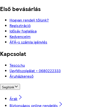
Első bevásárlás
Hogyan rendelj tőlünk?
Regisztráció
Idősáv foglalása
Kedvenceim
ÁFÁ-s számla igénylés
Kapcsolat
Tesco.hu
Ügyfélszolgálat - 0680222333
Áruházkereső
Segítünk
Árak
Biztonságos online rendelés