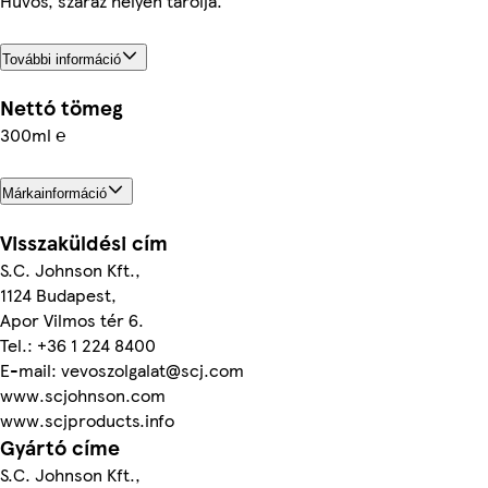
Hűvös, száraz helyen tárolja.
További információ
Nettó tömeg
300ml ℮
Márkainformáció
Visszaküldési cím
S.C. Johnson Kft.,
1124 Budapest,
Apor Vilmos tér 6.
Tel.: +36 1 224 8400
E-mail: vevoszolgalat@scj.com
www.scjohnson.com
www.scjproducts.info
Gyártó címe
S.C. Johnson Kft.,