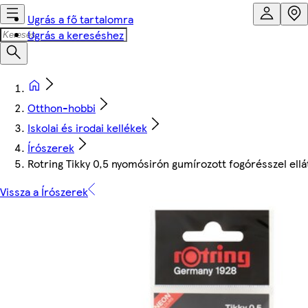
Ugrás a fő tartalomra
Ugrás a kereséshez
Otthon-hobbi
Iskolai és irodai kellékek
Írószerek
Rotring Tikky 0,5 nyomósirón gumírozott fogórésszel ell
Vissza a Írószerek