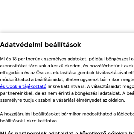
Adatvédelmi beállítások
Mi és 18 partnerünk személyes adatokat, például böngészési a
azonosítókat tárolunk a készülékeden, és hozzáférhetünk azo
elfogadása és az Összes elutasítása gombok kiválasztásával el
módosíthatod a beállításaidat, illetve ugyanezt bármikor meg
és Cookie tájékoztató
linkre kattintva is. A választásaidat mego
partnereinkkel, de ez nem érinti a böngészési adataidat. A beál
személyre tudjuk szabni a vásárlási élményedet az oldalon.
A hozzájárulási beállításokat bármikor módosíthatod a láblécbe
beállítások linkre kattintva.
Mi és partnereink adataidat a következő célokra ha