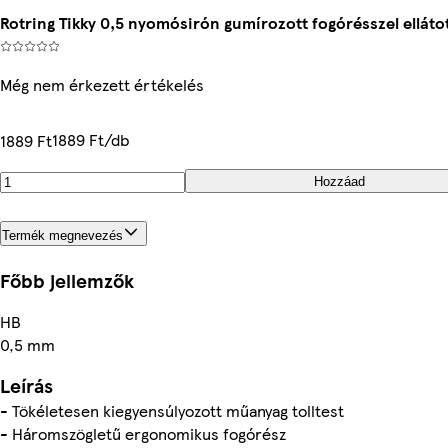
Rotring Tikky 0,5 nyomósirón gumírozott fogórésszel ellát
Még nem érkezett értékelés
1889 Ft/db
1889 Ft
Hozzáad
Termék megnevezés
Főbb jellemzők
HB
0,5 mm
Leírás
- Tökéletesen kiegyensúlyozott műanyag tolltest
- Háromszögletű ergonomikus fogórész