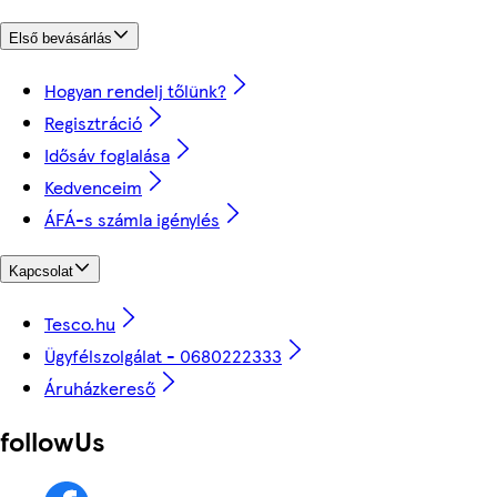
Első bevásárlás
Hogyan rendelj tőlünk?
Regisztráció
Idősáv foglalása
Kedvenceim
ÁFÁ-s számla igénylés
Kapcsolat
Tesco.hu
Ügyfélszolgálat - 0680222333
Áruházkereső
followUs