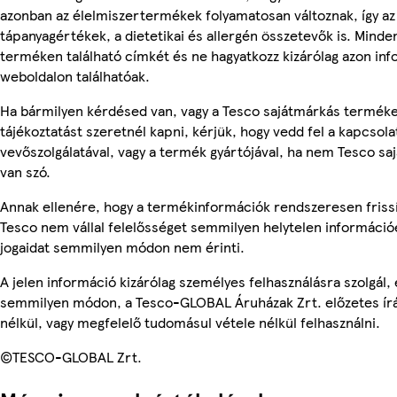
azonban az élelmiszertermékek folyamatosan változnak, így az
tápanyagértékek, a dietetikai és allergén összetevők is. Minde
terméken található címkét és ne hagyatkozz kizárólag azon in
weboldalon találhatóak.
Ha bármilyen kérdésed van, vagy a Tesco sajátmárkás termék
tájékoztatást szeretnél kapni, kérjük, hogy vedd fel a kapcsola
vevőszolgálatával, vagy a termék gyártójával, ha nem Tesco s
van szó.
Annak ellenére, hogy a termékinformációk rendszeresen frissí
Tesco nem vállal felelősséget semmilyen helytelen információ
jogaidat semmilyen módon nem érinti.
A jelen információ kizárólag személyes felhasználásra szolgál,
semmilyen módon, a Tesco-GLOBAL Áruházak Zrt. előzetes írá
nélkül, vagy megfelelő tudomásul vétele nélkül felhasználni.
©TESCO-GLOBAL Zrt.