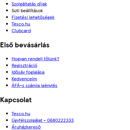
Szolgáltatás díjak
Süti beállítások
Fizetési lehetőségek
Tesco.hu
Clubcard
Első bevásárlás
Hogyan rendelj tőlünk?
Regisztráció
Idősáv foglalása
Kedvenceim
ÁFÁ-s számla igénylés
Kapcsolat
Tesco.hu
Ügyfélszolgálat - 0680222333
Áruházkereső