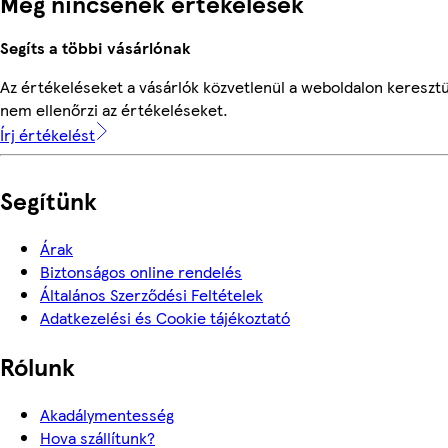
Még nincsenek értékelések
Segíts a többi vásárlónak
Az értékeléseket a vásárlók közvetlenül a weboldalon keresztü
nem ellenőrzi az értékeléseket.
Írj értékelést
Segítünk
Árak
Biztonságos online rendelés
Általános Szerződési Feltételek
Adatkezelési és Cookie tájékoztató
Rólunk
Akadálymentesség
Hova szállítunk?