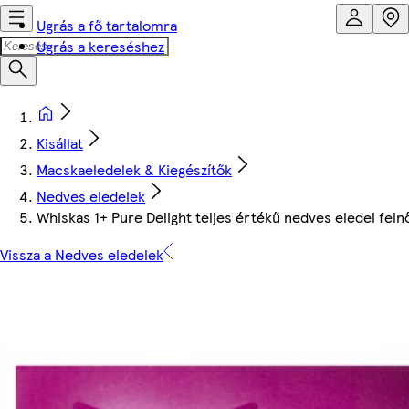
Ugrás a fő tartalomra
Ugrás a kereséshez
Kisállat
Macskaeledelek & Kiegészítők
Nedves eledelek
Whiskas 1+ Pure Delight teljes értékű nedves eledel felnő
Vissza a Nedves eledelek