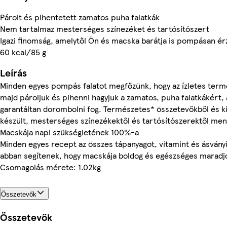
Párolt és pihentetett zamatos puha falatkák
Nem tartalmaz mesterséges színezéket és tartósítószert
Igazi finomság, amelytől Ön és macska barátja is pompásan ér
60 kcal/85 g
Leírás
Minden egyes pompás falatot megfőzünk, hogy az ízletes term
majd pároljuk és pihenni hagyjuk a zamatos, puha falatkákért
garantáltan dorombolni fog. Természetes* összetevőkből és k
készült, mesterséges színezékektől és tartósítószerektől ment
Macskája napi szükségletének 100%-a
Minden egyes recept az összes tápanyagot, vitamint és ásvány
abban segítenek, hogy macskája boldog és egészséges maradj
Csomagolás mérete: 1.02kg
Összetevők
Összetevők