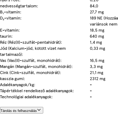
nedvességtartalom:
84,0
B₁-vitamin:
27,7 mg
D₃-vitamin:
189 NE (Hozzáa
variánsok nem
E-vitamin:
18,5 mg
taurin:
640 mg
Réz (Réz(II)-szulfát-pentahidrát):
1,4 mg
Jód (Kalcium-jód, kötött vizet nem
0,33 mg
tartalmazó):
Vas (Vas(II)-szulfát, monohidrát):
16,5 mg
Mangán (Mangán-szulfát, monohidrát):
3,3 mg
Cink (Cink-szulfát, monohidrát):
21,1 mg
kasszia gumi:
2312 mg
Adalékanyagok/kg:
-
Tápértékkel rendelkező adalékanyagok:
-
Technológiai adalékanyagok:
-
Tárolás és felhasználás