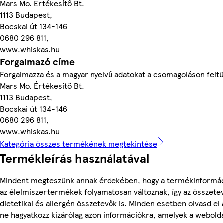
Mars Mo. Értékesítő Bt.
1113 Budapest,
Bocskai út 134-146
0680 296 811,
www.whiskas.hu
Forgalmazó címe
Forgalmazza és a magyar nyelvű adatokat a csomagoláson feltü
Mars Mo. Értékesítő Bt.
1113 Budapest,
Bocskai út 134-146
0680 296 811,
www.whiskas.hu
Kategória összes termékének megtekintése
Termékleírás használatával
Mindent megteszünk annak érdekében, hogy a termékinformác
az élelmiszertermékek folyamatosan változnak, így az összete
dietetikai és allergén összetevők is. Minden esetben olvasd el
ne hagyatkozz kizárólag azon információkra, amelyek a webolda