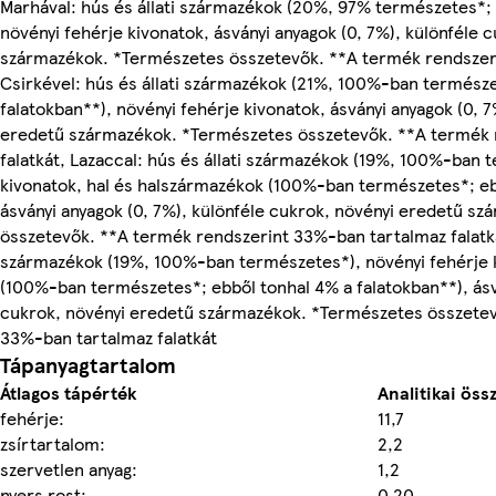
Marhával: hús és állati származékok (20%, 97% természetes*;
növényi fehérje kivonatok, ásványi anyagok (0, 7%), különféle 
származékok. *Természetes összetevők. **A termék rendszeri
Csirkével: hús és állati származékok (21%, 100%-ban természe
falatokban**), növényi fehérje kivonatok, ásványi anyagok (0, 7
eredetű származékok. *Természetes összetevők. **A termék 
falatkát, Lazaccal: hús és állati származékok (19%, 100%-ban 
kivonatok, hal és halszármazékok (100%-ban természetes*; ebb
ásványi anyagok (0, 7%), különféle cukrok, növényi eredetű s
összetevők. **A termék rendszerint 33%-ban tartalmaz falatkát,
származékok (19%, 100%-ban természetes*), növényi fehérje k
(100%-ban természetes*; ebből tonhal 4% a falatokban**), ásvá
cukrok, növényi eredetű származékok. *Természetes összetev
33%-ban tartalmaz falatkát
Tápanyagtartalom
Átlagos tápérték
Analitikai öss
fehérje:
11,7
zsírtartalom:
2,2
szervetlen anyag:
1,2
nyers rost:
0,20