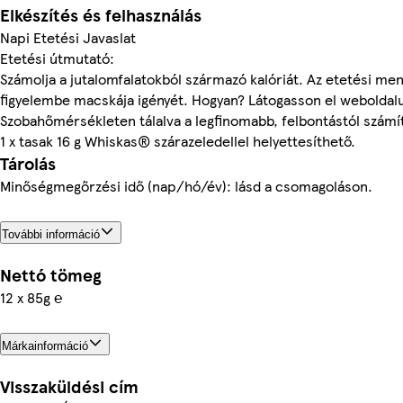
Elkészítés és felhasználás
Napi Etetési Javaslat
Etetési útmutató:
Számolja a jutalomfalatokból származó kalóriát. Az etetési men
figyelembe macskája igényét. Hogyan? Látogasson el weboldalunk
Szobahőmérsékleten tálalva a legfinomabb, felbontástól számít
1 x tasak 16 g Whiskas® szárazeledellel helyettesíthető.
Tárolás
Minőségmegőrzési idő (nap/hó/év): lásd a csomagoláson.
További információ
Nettó tömeg
12 x 85g ℮
Márkainformáció
Visszaküldési cím