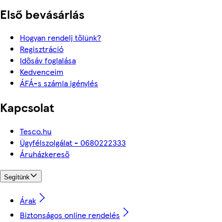
Első bevásárlás
Hogyan rendelj tőlünk?
Regisztráció
Idősáv foglalása
Kedvenceim
ÁFÁ-s számla igénylés
Kapcsolat
Tesco.hu
Ügyfélszolgálat - 0680222333
Áruházkereső
Segítünk
Árak
Biztonságos online rendelés