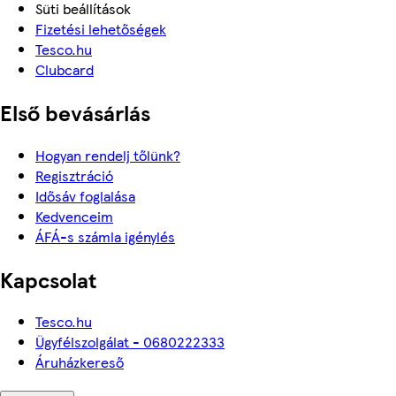
Süti beállítások
Fizetési lehetőségek
Tesco.hu
Clubcard
Első bevásárlás
Hogyan rendelj tőlünk?
Regisztráció
Idősáv foglalása
Kedvenceim
ÁFÁ-s számla igénylés
Kapcsolat
Tesco.hu
Ügyfélszolgálat - 0680222333
Áruházkereső