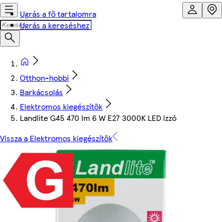
Ugrás a fő tartalomra
Ugrás a kereséshez
Otthon-hobbi
Barkácsolás
Elektromos kiegészítők
Landlite G45 470 lm 6 W E27 3000K LED izzó
Vissza a Elektromos kiegészítők