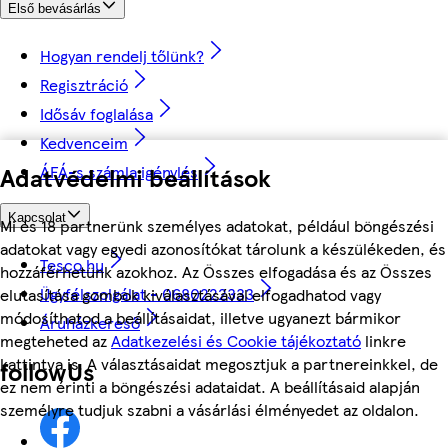
Első bevásárlás
Hogyan rendelj tőlünk?
Regisztráció
Idősáv foglalása
Kedvenceim
Adatvédelmi beállítások
ÁFÁ-s számla igénylés
Kapcsolat
Mi és 18 partnerünk személyes adatokat, például böngészési
adatokat vagy egyedi azonosítókat tárolunk a készülékeden, és
Tesco.hu
hozzáférhetünk azokhoz. Az Összes elfogadása és az Összes
Ügyfélszolgálat - 0680222333
elutasítása gombok kiválasztásával elfogadhatod vagy
módosíthatod a beállításaidat, illetve ugyanezt bármikor
Áruházkereső
megteheted az
Adatkezelési és Cookie tájékoztató
linkre
kattintva is. A választásaidat megosztjuk a partnereinkkel, de
followUs
ez nem érinti a böngészési adataidat. A beállításaid alapján
személyre tudjuk szabni a vásárlási élményedet az oldalon.