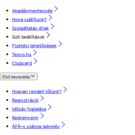
Akadálymentesség
Hova szállítunk?
Szolgáltatás díjak
Süti beállítások
Fizetési lehetőségek
Tesco.hu
Clubcard
Első bevásárlás
Hogyan rendelj tőlünk?
Regisztráció
Idősáv foglalása
Kedvenceim
ÁFÁ-s számla igénylés