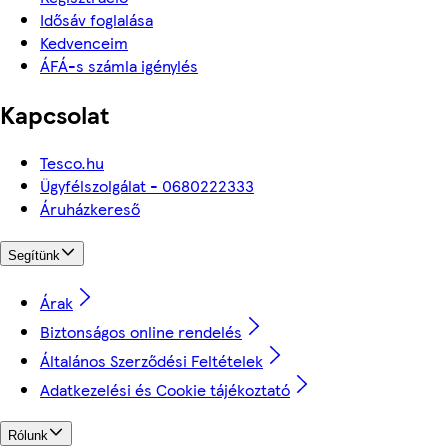
Idősáv foglalása
Kedvenceim
ÁFÁ-s számla igénylés
Kapcsolat
Tesco.hu
Ügyfélszolgálat - 0680222333
Áruházkereső
Segítünk
Árak
Biztonságos online rendelés
Általános Szerződési Feltételek
Adatkezelési és Cookie tájékoztató
Rólunk