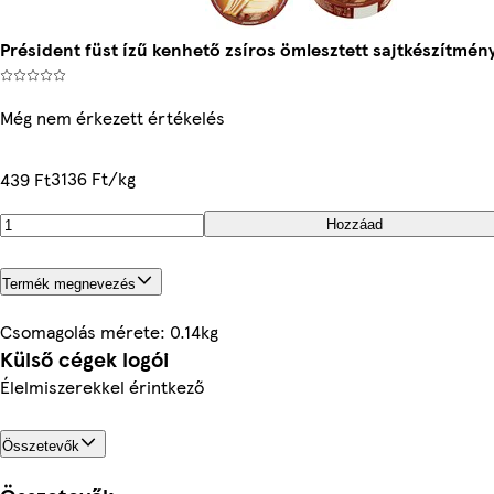
Président füst ízű kenhető zsíros ömlesztett sajtkészítmén
Még nem érkezett értékelés
3136 Ft/kg
439 Ft
Hozzáad
Termék megnevezés
Csomagolás mérete: 0.14kg
Külső cégek logói
Élelmiszerekkel érintkező
Összetevők