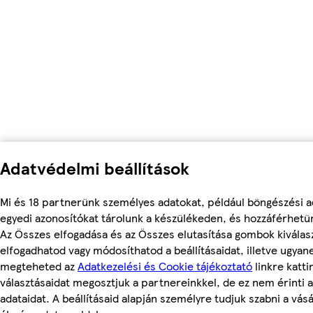
Adatvédelmi beállítások
Mi és 18 partnerünk személyes adatokat, például böngészési a
egyedi azonosítókat tárolunk a készülékeden, és hozzáférhetü
Az Összes elfogadása és az Összes elutasítása gombok kiválas
elfogadhatod vagy módosíthatod a beállításaidat, illetve ugyan
megteheted az
Adatkezelési és Cookie tájékoztató
linkre kattin
választásaidat megosztjuk a partnereinkkel, de ez nem érinti 
adataidat. A beállításaid alapján személyre tudjuk szabni a vásá