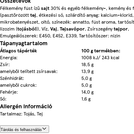
Összetevők
Félkemény füst ízű
sajt
30% és egyéb félkemény-, kemény és 
(pasztőrözött
tej
, étkezési só, szilárdító anyag: kalcium-klorid,
mikrobatenyészet, oltó, színezék: annatto, füst aroma, tartósí
lizozim (
tojásból
)), Víz,
Vaj
,
Tejsavópor
, Zsírszegény
tejpor
,
Emulgeálószerek: E450, E452, E339, Tartósítószer: nizin
Tápanyagtartalom
Átlagos tápérték
100 g termékben:
Energia:
1008 kJ/ 243 kcal
Zsír:
18,5 g
amelyből telített zsírsavak:
13,9 g
Szénhidrát:
5,0 g
amelyből cukrok:
5,0 g
Fehérje:
14,0 g
Só:
1,6 g
Allergén információ
Tartalmaz: Tojás, Tej
Tárolás és felhasználás