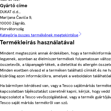
Gyártó címe
DUKAT d.d.,
Marijana Čavića 9,
10000 Zágráb,
Horvátország
Kategória összes termékének megtekintése
Termékleírás használatával
Mindent megteszünk annak érdekében, hogy a termékinformá
legyenek, azonban az élelmiszertermékek folyamatosan változn
összetevők, a tápanyagértékek, a dietetikai és allergén összet
Minden esetben olvasd el a terméken található címkét és ne h
kizárólag azon információkra, amelyek a weboldalon találhatóa
Ha bármilyen kérdésed van, vagy a Tesco sajátmárkás termék
kapcsolatban tájékoztatást szeretnél kapni, kérjük, hogy vedd 
kapcsolatot a Tesco vevőszolgálatával, vagy a termék gyártójá
Tesco saját márkás termékről van szó.