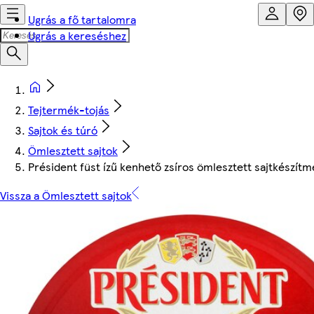
Ugrás a fő tartalomra
Ugrás a kereséshez
Tejtermék-tojás
Sajtok és túró
Ömlesztett sajtok
Président füst ízű kenhető zsíros ömlesztett sajtkészítm
Vissza a Ömlesztett sajtok