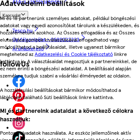
ÁFÁ-s számla igénylés
Adatvédelmi beállítások
Kapcsolat
Mi és 18 partnerünk személyes adatokat, például böngészési
adatokat vagy egyedi azonosítókat tárolunk a készülékeden, és
Tesco.hu
hozzáférhetünk azokhoz. Az Összes elfogadása és az Összes
Ügyfélszolgálat - 0680222333
elutasítása gombok kiválasztásával elfogadhatod vagy
módosíthatod a beállításaidat, illetve ugyanezt bármikor
Áruházkereső
megteheted az
Adatkezelési és Cookie tájékoztató
linkre
kattintva is. A választásaidat megosztjuk a partnereinkkel, de
followUs
ez nem érinti a böngészési adataidat. A beállításaid alapján
személyre tudjuk szabni a vásárlási élményedet az oldalon.
A hozzájárulási beállításokat bármikor módosíthatod a
láblécben található Süti beállítások linkre kattintva.
Mi és partnereink adataidat a következő célokra
használjuk:
Pontos helyadatok használata. Az eszköz jellemzőinek aktív
vizsgálata azonosítás céljából. Információk tárolása és/vagy