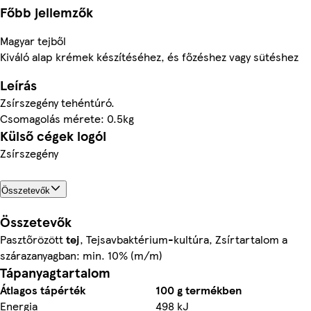
Főbb jellemzők
Magyar tejből
Kiváló alap krémek készítéséhez, és főzéshez vagy sütéshez
Leírás
Zsírszegény tehéntúró.
Csomagolás mérete: 0.5kg
Külső cégek logói
Zsírszegény
Összetevők
Összetevők
Pasztőrözött
tej
, Tejsavbaktérium-kultúra, Zsírtartalom a
szárazanyagban: min. 10% (m/m)
Tápanyagtartalom
Átlagos tápérték
100 g termékben
Energia
498 kJ