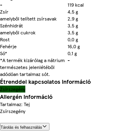
-
119 kcal
Zsír
4,5 g
amelyből telített zsírsavak
2,9 g
Szénhidrát
3,5 g
amelyből cukrok
3,5 g
Rost
0,0 g
Fehérje
16,0 g
Só*
0,1 g
*A termék kizárólag a nátrium
-
természetes jelenlétéből
adódóan tartalmaz sót.
Étrenddel kapcsolatos információ
Zsírszegény
Allergén információ
Tartalmaz: Tej
Zsírszegény
Tárolás és felhasználás