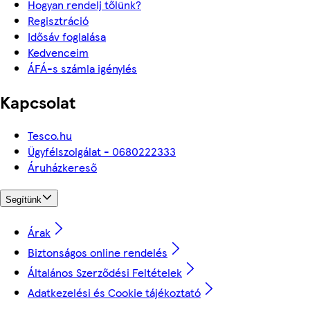
Hogyan rendelj tőlünk?
Regisztráció
Idősáv foglalása
Kedvenceim
ÁFÁ-s számla igénylés
Kapcsolat
Tesco.hu
Ügyfélszolgálat - 0680222333
Áruházkereső
Segítünk
Árak
Biztonságos online rendelés
Általános Szerződési Feltételek
Adatkezelési és Cookie tájékoztató