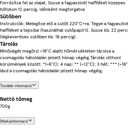
Forrósítsa fel az olajat. Süsse a fagyasztott halfiléket közepes
hőfokon 12 percig, időnként megforgatva
Sütőben
Instrukciók: Melegítse elő a sütőt 220°C-ra. Tegye a fagyasztot
halfiléket a tepsibe (használhat sütőpapírt). Süsse kb. 22 perc
(légkeveréses sütőben kb. 18 percig).
Tárolás
Minőségét megőrzi -18°C alatti hőmérsékleten tárolva a
csomagolás hátoldalán jelzett hónap végéig.Tárolás otthoni
körülmények között: *(-6°C): 4 nap; ** (-12°C): 3 hét; *** (-18°
lásd a csomagolás hátoldalán jelzett hónap végéig.
További információ
Nettó tömeg
700g
Márkainformáció