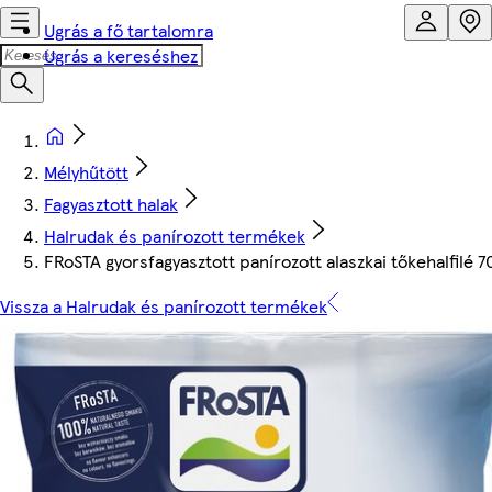
Ugrás a fő tartalomra
Ugrás a kereséshez
Mélyhűtött
Fagyasztott halak
Halrudak és panírozott termékek
FRoSTA gyorsfagyasztott panírozott alaszkai tőkehalfilé 7
Vissza a Halrudak és panírozott termékek