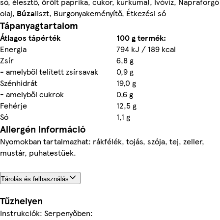
só, élesztő, őrölt paprika, cukor, kurkuma), Ivóvíz, Napraforgó
olaj,
Búza
liszt, Burgonyakeményítő, Étkezési só
Tápanyagtartalom
Átlagos tápérték
100 g termék:
Energia
794 kJ / 189 kcal
Zsír
6,8 g
- amelyből telített zsírsavak
0,9 g
Szénhidrát
19,0 g
- amelyből cukrok
0,6 g
Fehérje
12,5 g
Só
1,1 g
Allergén információ
Nyomokban tartalmazhat: rákfélék, tojás, szója, tej, zeller,
mustár, puhatestűek.
Tárolás és felhasználás
Tűzhelyen
Instrukciók: Serpenyőben: