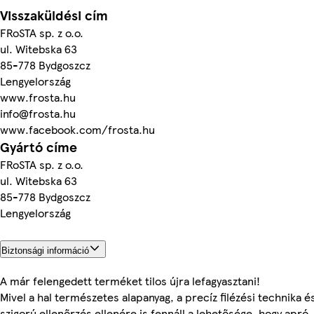
Visszaküldési cím
FRoSTA sp. z o.o.
ul. Witebska 63
85-778 Bydgoszcz
Lengyelország
www.frosta.hu
info@frosta.hu
www.facebook.com/frosta.hu
Gyártó címe
FRoSTA sp. z o.o.
ul. Witebska 63
85-778 Bydgoszcz
Lengyelország
Biztonsági információ
A már felengedett terméket tilos újra lefagyasztani!
Mivel a hal természetes alapanyag, a precíz filézési technika é
szigorú ellenőrzés ellenére is fennáll a lehetősége, hogy apró