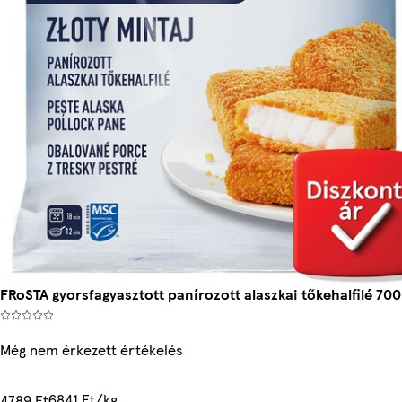
FRoSTA gyorsfagyasztott panírozott alaszkai tőkehalfilé 700
Még nem érkezett értékelés
6841 Ft/kg
4789 Ft