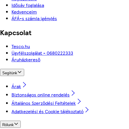
Idősáv foglalása
Kedvenceim
ÁFÁ-s számla igénylés
Kapcsolat
Tesco.hu
Ügyfélszolgálat - 0680222333
Áruházkereső
Segítünk
Árak
Biztonságos online rendelés
Általános Szerződési Feltételek
Adatkezelési és Cookie tájékoztató
Rólunk