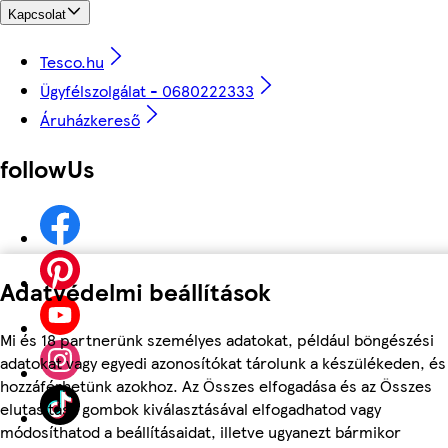
Kapcsolat
Tesco.hu
Ügyfélszolgálat - 0680222333
Áruházkereső
followUs
Adatvédelmi beállítások
Mi és 18 partnerünk személyes adatokat, például böngészési
adatokat vagy egyedi azonosítókat tárolunk a készülékeden, és
hozzáférhetünk azokhoz. Az Összes elfogadása és az Összes
elutasítása gombok kiválasztásával elfogadhatod vagy
módosíthatod a beállításaidat, illetve ugyanezt bármikor