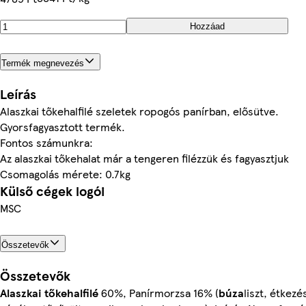
Hozzáad
Termék megnevezés
Leírás
Alaszkai tőkehalfilé szeletek ropogós panírban, elősütve.
Gyorsfagyasztott termék.
Fontos számunkra:
Az alaszkai tőkehalat már a tengeren filézzük és fagyasztjuk
Csomagolás mérete: 0.7kg
Külső cégek logói
MSC
Összetevők
Összetevők
Alaszkai tőkehalfilé
60%, Panírmorzsa 16% (
búza
liszt, étkezé