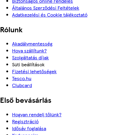
Biztonságos online rendelés
Általános Szerződési Feltételek
Adatkezelési és Cookie tájékoztató
Rólunk
Akadálymentesség
Hova szállítunk?
Szolgáltatás díjak
Süti beállítások
Fizetési lehetőségek
Tesco.hu
Clubcard
Első bevásárlás
Hogyan rendelj tőlünk?
Regisztráció
Idősáv foglalása