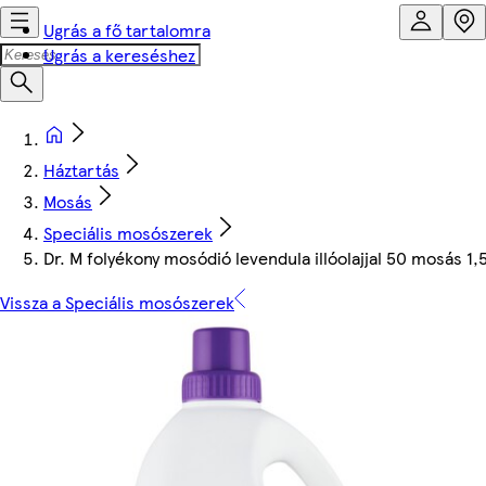
Ugrás a fő tartalomra
Ugrás a kereséshez
Háztartás
Mosás
Speciális mosószerek
Dr. M folyékony mosódió levendula illóolajjal 50 mosás 1,5
Vissza a Speciális mosószerek