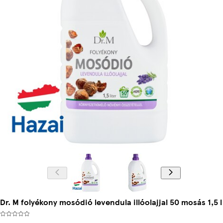
Dr. M folyékony mosódió levendula illóolajjal 50 mosás 1,5 l