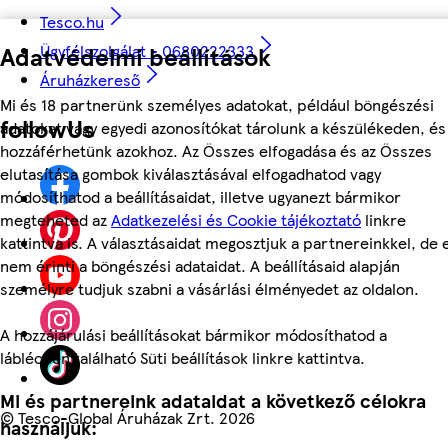
Tesco.hu
Adatvédelmi beállítások
Ügyfélszolgálat - 0680222333
Áruházkereső
Mi és 18 partnerünk személyes adatokat, például böngészési
followUs
adatokat vagy egyedi azonosítókat tárolunk a készülékeden, és
hozzáférhetünk azokhoz. Az Összes elfogadása és az Összes
elutasítása gombok kiválasztásával elfogadhatod vagy
módosíthatod a beállításaidat, illetve ugyanezt bármikor
megteheted az
Adatkezelési és Cookie tájékoztató
linkre
kattintva is. A választásaidat megosztjuk a partnereinkkel, de 
nem érinti a böngészési adataidat. A beállításaid alapján
személyre tudjuk szabni a vásárlási élményedet az oldalon.
A hozzájárulási beállításokat bármikor módosíthatod a
láblécben található Süti beállítások linkre kattintva.
Mi és partnereink adataidat a következő célokra
©
Tesco-Global Áruházak Zrt. 2026
használjuk: