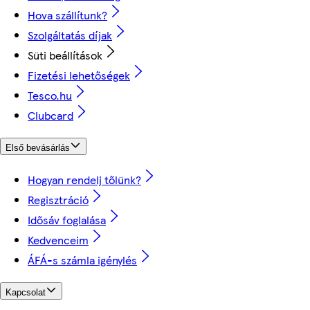
Hova szállítunk?
Szolgáltatás díjak
Süti beállítások
Fizetési lehetőségek
Tesco.hu
Clubcard
Első bevásárlás
Hogyan rendelj tőlünk?
Regisztráció
Idősáv foglalása
Kedvenceim
ÁFÁ-s számla igénylés
Kapcsolat