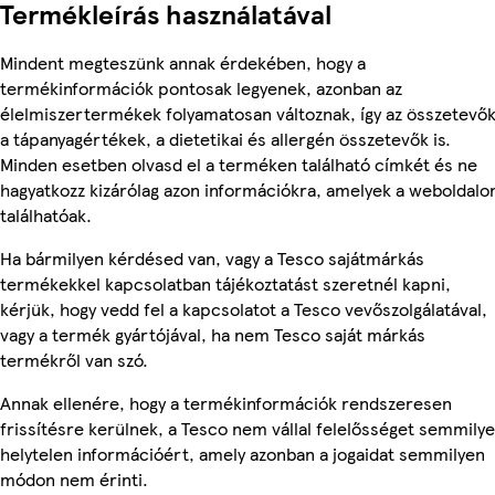
Termékleírás használatával
Mindent megteszünk annak érdekében, hogy a
termékinformációk pontosak legyenek, azonban az
élelmiszertermékek folyamatosan változnak, így az összetevők
a tápanyagértékek, a dietetikai és allergén összetevők is.
Minden esetben olvasd el a terméken található címkét és ne
hagyatkozz kizárólag azon információkra, amelyek a weboldalo
találhatóak.
Ha bármilyen kérdésed van, vagy a Tesco sajátmárkás
termékekkel kapcsolatban tájékoztatást szeretnél kapni,
kérjük, hogy vedd fel a kapcsolatot a Tesco vevőszolgálatával,
vagy a termék gyártójával, ha nem Tesco saját márkás
termékről van szó.
Annak ellenére, hogy a termékinformációk rendszeresen
frissítésre kerülnek, a Tesco nem vállal felelősséget semmily
helytelen információért, amely azonban a jogaidat semmilyen
módon nem érinti.