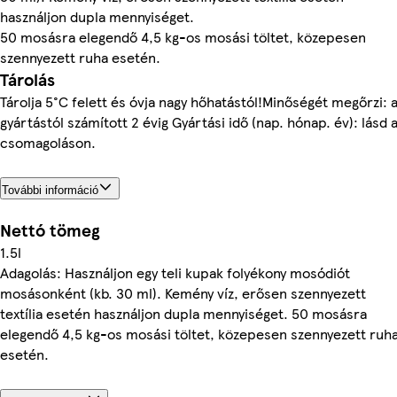
használjon dupla mennyiséget.
50 mosásra elegendő 4,5 kg-os mosási töltet, közepesen
szennyezett ruha esetén.
Tárolás
Tárolja 5°C felett és óvja nagy hőhatástól!Minőségét megőrzi: 
gyártástól számított 2 évig Gyártási idő (nap. hónap. év): lásd 
csomagoláson.
További információ
Nettó tömeg
1.5l
Adagolás: Használjon egy teli kupak folyékony mosódiót
mosásonként (kb. 30 ml). Kemény víz, erősen szennyezett
textília esetén használjon dupla mennyiséget. 50 mosásra
elegendő 4,5 kg-os mosási töltet, közepesen szennyezett ruh
esetén.