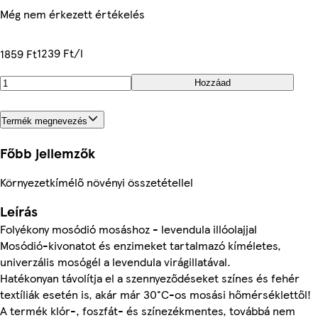
Még nem érkezett értékelés
1239 Ft/l
1859 Ft
Hozzáad
Termék megnevezés
Főbb jellemzők
Környezetkímélő növényi összetétellel
Leírás
Folyékony mosódió mosáshoz - levendula illóolajjal
Mosódió-kivonatot és enzimeket tartalmazó kíméletes,
univerzális mosógél a levendula virágillatával.
Hatékonyan távolítja el a szennyeződéseket színes és fehér
textíliák esetén is, akár már 30°C-os mosási hőmérséklettől!
A termék klór-, foszfát- és színezékmentes, továbbá nem