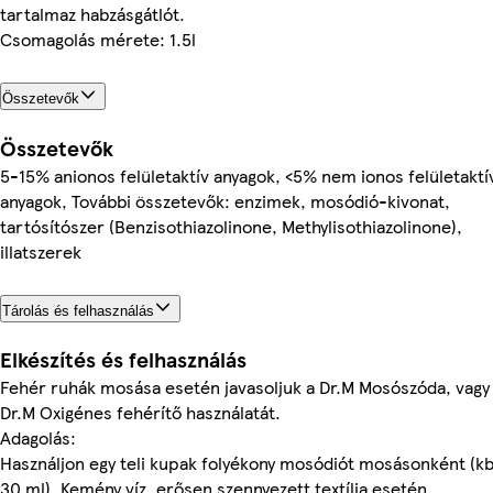
tartalmaz habzásgátlót.
Csomagolás mérete: 1.5l
Összetevők
Összetevők
5-15% anionos felületaktív anyagok, <5% nem ionos felületaktí
anyagok, További összetevők: enzimek, mosódió-kivonat,
tartósítószer (Benzisothiazolinone, Methylisothiazolinone),
illatszerek
Tárolás és felhasználás
Elkészítés és felhasználás
Fehér ruhák mosása esetén javasoljuk a Dr.M Mosószóda, vagy
Dr.M Oxigénes fehérítő használatát.
Adagolás:
Használjon egy teli kupak folyékony mosódiót mosásonként (kb
30 ml). Kemény víz, erősen szennyezett textília esetén