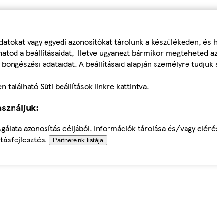
datokat vagy egyedi azonosítókat tárolunk a készülékeden, és
atod a beállításaidat, illetve ugyanezt bármikor megteheted a
 böngészési adataidat. A beállításaid alapján személyre tudjuk 
található Süti beállítások linkre kattintva.
sználjuk:
sgálata azonosítás céljából. Információk tárolása és/vagy elér
tásfejlesztés.
Partnereink listája