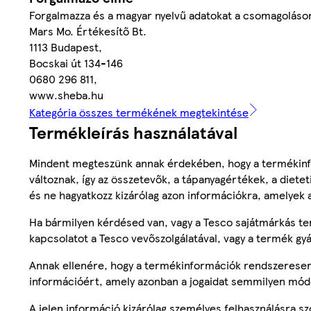
Forgalmazza és a magyar nyelvű adatokat a csomagoláson
Mars Mo. Értékesítő Bt.
1113 Budapest,
Bocskai út 134-146
0680 296 811,
www.sheba.hu
Kategória összes termékének megtekintése
Termékleírás használatával
Mindent megteszünk annak érdekében, hogy a termékinf
változnak, így az összetevők, a tápanyagértékek, a diete
és ne hagyatkozz kizárólag azon információkra, amelyek 
Ha bármilyen kérdésed van, vagy a Tesco sajátmárkás ter
kapcsolatot a Tesco vevőszolgálatával, vagy a termék gy
Annak ellenére, hogy a termékinformációk rendszeresen 
információért, amely azonban a jogaidat semmilyen mód
A jelen információ kizárólag személyes felhasználásra 