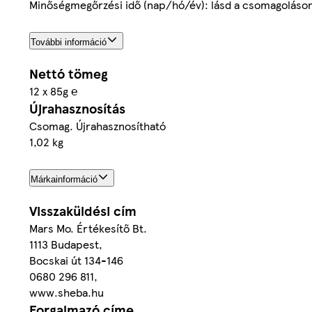
Minőségmegőrzési idő (nap/hó/év): lásd a csomagoláso
További információ
Nettó tömeg
12 x 85g ℮
Újrahasznosítás
Csomag. Újrahasznosítható
1,02 kg
Márkainformáció
Visszaküldési cím
Mars Mo. Értékesítő Bt.
1113 Budapest,
Bocskai út 134-146
0680 296 811,
www.sheba.hu
Forgalmazó címe