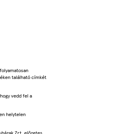
 folyamatosan
méken található címkét
hogy vedd fel a
en helytelen
uházak Zrt. előzetes