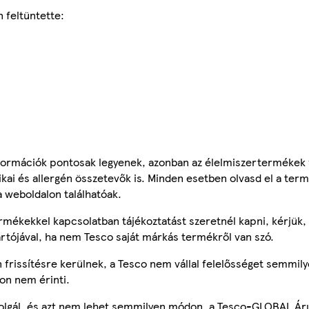
 feltüntette:
ormációk pontosak legyenek, azonban az élelmiszertermékek
tikai és allergén összetevők is. Minden esetben olvasd el a ter
a weboldalon találhatóak.
mékekkel kapcsolatban tájékoztatást szeretnél kapni, kérjük, 
ártójával, ha nem Tesco saját márkás termékről van szó.
frissítésre kerülnek, a Tesco nem vállal felelősséget semmily
on nem érinti.
szolgál, és azt nem lehet semmilyen módon, a Tesco-GLOBAL Ár