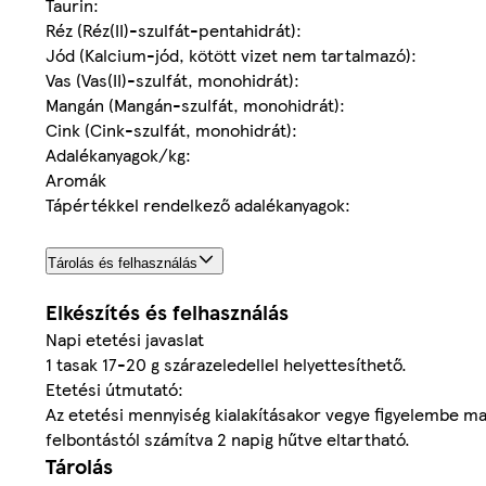
Taurin:
Réz (Réz(II)-szulfát-pentahidrát):
Jód (Kalcium-jód, kötött vizet nem tartalmazó):
Vas (Vas(II)-szulfát, monohidrát):
Mangán (Mangán-szulfát, monohidrát):
Cink (Cink-szulfát, monohidrát):
Adalékanyagok/kg:
Aromák
Tápértékkel rendelkező adalékanyagok:
Tárolás és felhasználás
Elkészítés és felhasználás
Napi etetési javaslat
1 tasak 17-20 g szárazeledellel helyettesíthető.
Etetési útmutató:
Az etetési mennyiség kialakításakor vegye figyelembe mac
felbontástól számítva 2 napig hűtve eltartható.
Tárolás