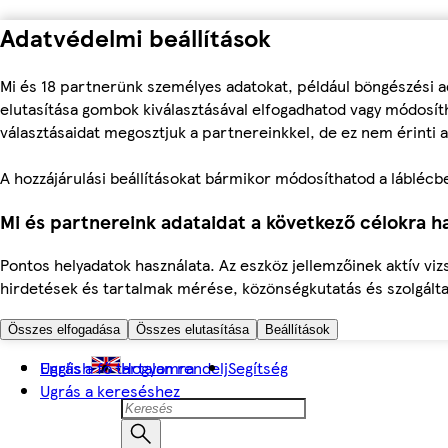
Adatvédelmi beállítások
Mi és 18 partnerünk személyes adatokat, például böngészési a
elutasítása gombok kiválasztásával elfogadhatod vagy módosíth
választásaidat megosztjuk a partnereinkkel, de ez nem érinti a
A hozzájárulási beállításokat bármikor módosíthatod a láblécben 
Mi és partnereink adataidat a következő célokra ha
Pontos helyadatok használata. Az eszköz jellemzőinek aktív viz
hirdetések és tartalmak mérése, közönségkutatás és szolgálta
Összes elfogadása
Összes elutasítása
Beállítások
Ugrás a fő tartalomra
English
Hogyan rendelj
Segítség
Ugrás a kereséshez