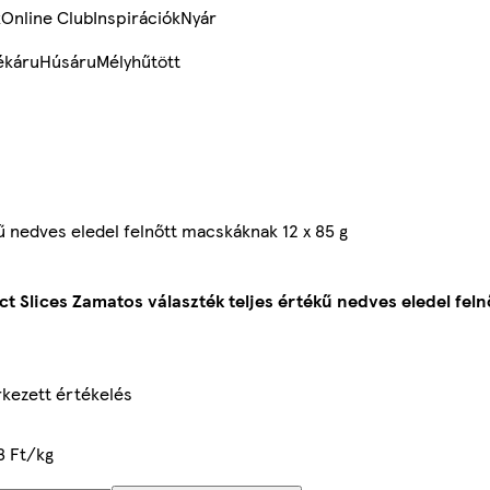
k
Online Club
Inspirációk
Nyár
ékáru
Húsáru
Mélyhűtött
ű nedves eledel felnőtt macskáknak 12 x 85 g
ct Slices Zamatos választék teljes értékű nedves eledel fel
kezett értékelés
8 Ft/kg