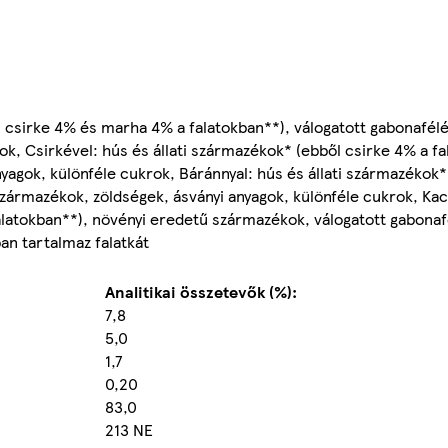
l csirke 4% és marha 4% a falatokban**), válogatott gabonafél
k, Csirkével: hús és állati származékok* (ebből csirke 4% a fa
yagok, különféle cukrok, Báránnyal: hús és állati származékok*
származékok, zöldségek, ásványi anyagok, különféle cukrok, Kac
alatokban**), növényi eredetű származékok, válogatott gabonaf
n tartalmaz falatkát
Analitikai összetevők (%):
7,8
5,0
1,7
0,20
83,0
213 NE