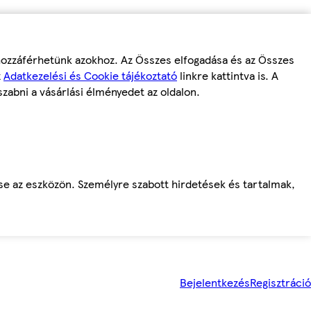
 hozzáférhetünk azokhoz. Az Összes elfogadása és az Összes
z
Adatkezelési és Cookie tájékoztató
linkre kattintva is. A
szabni a vásárlási élményedet az oldalon.
ése az eszközön. Személyre szabott hirdetések és tartalmak,
Bejelentkezés
Regisztráció