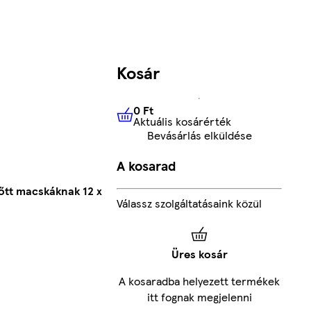
Kosár
0 Ft
Aktuális kosárérték
0 Ft
Aktuális kosárérték
Bevásárlás elküldése
A kosarad
nőtt macskáknak 12 x
Válassz szolgáltatásaink közül
Üres kosár
A kosaradba helyezett termékek
itt fognak megjelenni