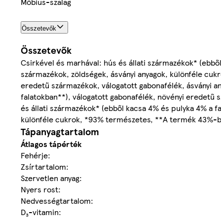
Möbius-szalag
Összetevők
Összetevők
Csirkével és marhával: hús és állati származékok* (ebbő
származékok, zöldségek, ásványi anyagok, különféle cukro
eredetű származékok, válogatott gabonafélék, ásványi an
falatokban**), válogatott gabonafélék, növényi eredetű 
és állati származékok* (ebből kacsa 4% és pulyka 4% a f
különféle cukrok, *93% természetes, **A termék 43%-ba
Tápanyagtartalom
Átlagos tápérték
Fehérje:
Zsírtartalom:
Szervetlen anyag:
Nyers rost:
Nedvességtartalom:
D₃-vitamin: