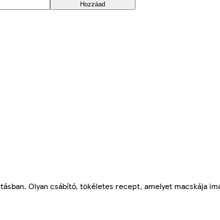
Hozzáad
ásban. Olyan csábító, tökéletes recept, amelyet macskája imá