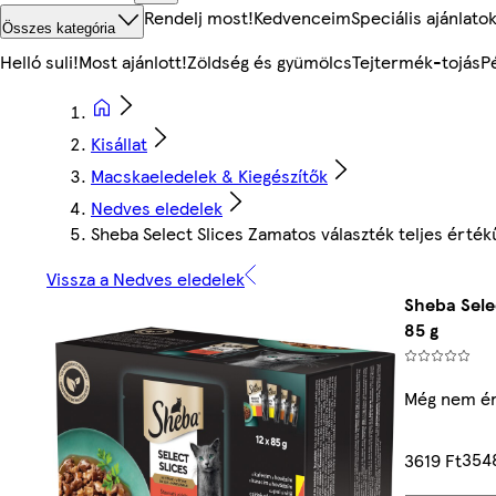
Rendelj most!
Kedvenceim
Speciális ajánlato
Összes kategória
Helló suli!
Most ajánlott!
Zöldség és gyümölcs
Tejtermék-tojás
P
Kisállat
Macskaeledelek & Kiegészítők
Nedves eledelek
Sheba Select Slices Zamatos választék teljes érték
Vissza a Nedves eledelek
Sheba Sele
85 g
Még nem ér
354
3619 Ft