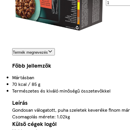
Termék megnevezés
Főbb jellemzők
Mártásban
70 kcal / 85 g
Természetes és kiváló minőségű összetevőkkel
Leírás
Gondosan válogatott, puha szeletek keveréke finom márt
Csomagolás mérete: 1.02kg
Külső cégek logói