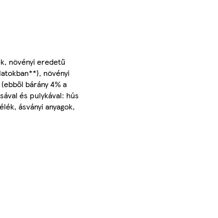
ék, növényi eredetű
latokban**), növényi
 (ebből bárány 4% a
sával és pulykával: hús
élék, ásványi anyagok,