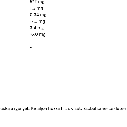
572 mg
1,3 mg
0,34 mg
17,0 mg
3,4 mg
16,0 mg
-
-
-
skája igényét. Kínáljon hozzá friss vizet. Szobahőmérsékleten 