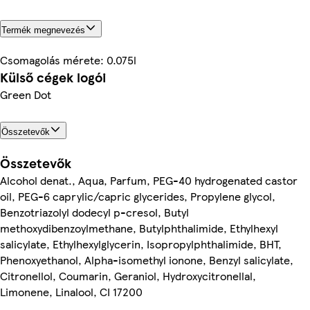
Termék megnevezés
Csomagolás mérete: 0.075l
Külső cégek logói
Green Dot
Összetevők
Összetevők
Alcohol denat., Aqua, Parfum, PEG-40 hydrogenated castor
oil, PEG-6 caprylic/capric glycerides, Propylene glycol,
Benzotriazolyl dodecyl p-cresol, Butyl
methoxydibenzoylmethane, Butylphthalimide, Ethylhexyl
salicylate, Ethylhexylglycerin, Isopropylphthalimide, BHT,
Phenoxyethanol, Alpha-isomethyl ionone, Benzyl salicylate,
Citronellol, Coumarin, Geraniol, Hydroxycitronellal,
Limonene, Linalool, CI 17200