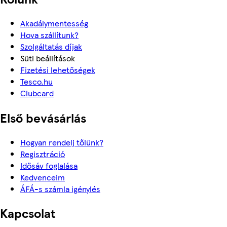
Akadálymentesség
Hova szállítunk?
Szolgáltatás díjak
Süti beállítások
Fizetési lehetőségek
Tesco.hu
Clubcard
Első bevásárlás
Hogyan rendelj tőlünk?
Regisztráció
Idősáv foglalása
Kedvenceim
ÁFÁ-s számla igénylés
Kapcsolat