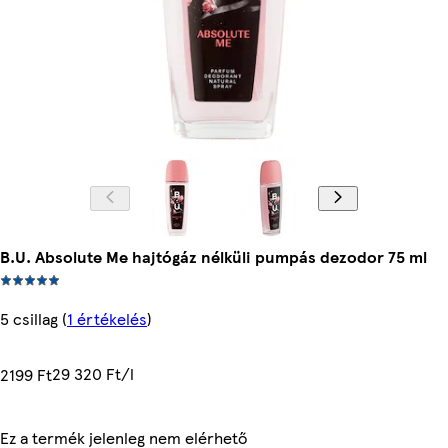
B.U. Absolute Me hajtógáz nélküli pumpás dezodor 75 ml
5 csillag
(
1 értékelés
)
29 320 Ft/l
2199 Ft
Ez a termék jelenleg nem elérhető