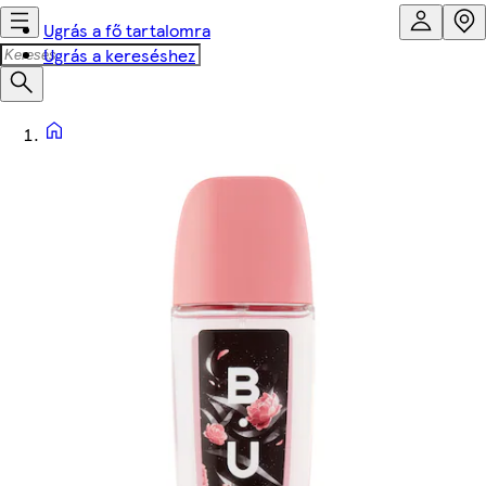
Ugrás a fő tartalomra
Ugrás a kereséshez