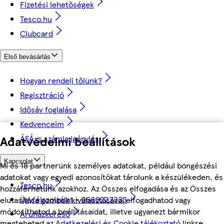
Fizetési lehetőségek
Tesco.hu
Clubcard
Első bevásárlás
Hogyan rendelj tőlünk?
Regisztráció
Idősáv foglalása
Kedvenceim
ÁFÁ-s számla igénylés
Adatvédelmi beállítások
Kapcsolat
Mi és 18 partnerünk személyes adatokat, például böngészési
adatokat vagy egyedi azonosítókat tárolunk a készülékeden, és
Tesco.hu
hozzáférhetünk azokhoz. Az Összes elfogadása és az Összes
Ügyfélszolgálat - 0680222333
elutasítása gombok kiválasztásával elfogadhatod vagy
módosíthatod a beállításaidat, illetve ugyanezt bármikor
Áruházkereső
megteheted az
Adatkezelési és Cookie tájékoztató
linkre