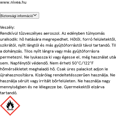
www.nivea.hu
Biztonsági információ
Veszély:
Rendkívül tűzveszélyes aeroszol. Az edényben túlnyomás
uralkodik: hő hatására megrepedhet. Hőtől, forró felületektől
szikrától, nyílt lángtól és más gyújtóforrástól távol tartandó. Ti
a dohányzás. Tilos nyílt lángra vagy más gyújtóforrásra
permetezni. Ne lyukassza ki vagy égesse el, még használat utá
sem. Napfénytől védendő. Nem érheti 50°C/122°F
hőmérsékletet meghaladó hő. Csak üres palackot adjon le
újrahasznosításra. Kizárólag rendeltetésszerűen használja. Ne
használja sérült vagy irritált bőrfelületen. Ne használja nagy
mennyiségben és ne lélegezze be. Gyermekektől elzárva
tartandó.