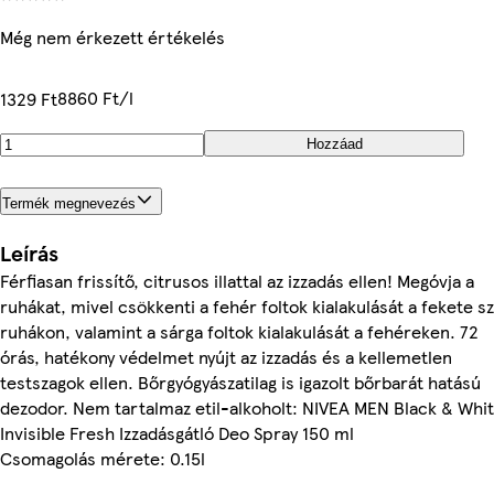
Még nem érkezett értékelés
8860 Ft/l
1329 Ft
Hozzáad
Termék megnevezés
Leírás
Férfiasan frissítő, citrusos illattal az izzadás ellen! Megóvja a
ruhákat, mivel csökkenti a fehér foltok kialakulását a fekete s
ruhákon, valamint a sárga foltok kialakulását a fehéreken. 72
órás, hatékony védelmet nyújt az izzadás és a kellemetlen
testszagok ellen. Bőrgyógyászatilag is igazolt bőrbarát hatású
dezodor. Nem tartalmaz etil-alkoholt: NIVEA MEN Black & Whi
Invisible Fresh Izzadásgátló Deo Spray 150 ml
Csomagolás mérete: 0.15l