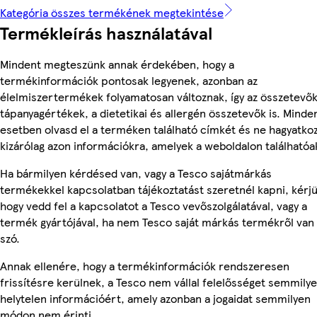
Kategória összes termékének megtekintése
Termékleírás használatával
Mindent megteszünk annak érdekében, hogy a
termékinformációk pontosak legyenek, azonban az
élelmiszertermékek folyamatosan változnak, így az összetevők
tápanyagértékek, a dietetikai és allergén összetevők is. Minde
esetben olvasd el a terméken található címkét és ne hagyatko
kizárólag azon információkra, amelyek a weboldalon találhatóa
Ha bármilyen kérdésed van, vagy a Tesco sajátmárkás
termékekkel kapcsolatban tájékoztatást szeretnél kapni, kérjü
hogy vedd fel a kapcsolatot a Tesco vevőszolgálatával, vagy a
termék gyártójával, ha nem Tesco saját márkás termékről van
szó.
Annak ellenére, hogy a termékinformációk rendszeresen
frissítésre kerülnek, a Tesco nem vállal felelősséget semmily
helytelen információért, amely azonban a jogaidat semmilyen
módon nem érinti.