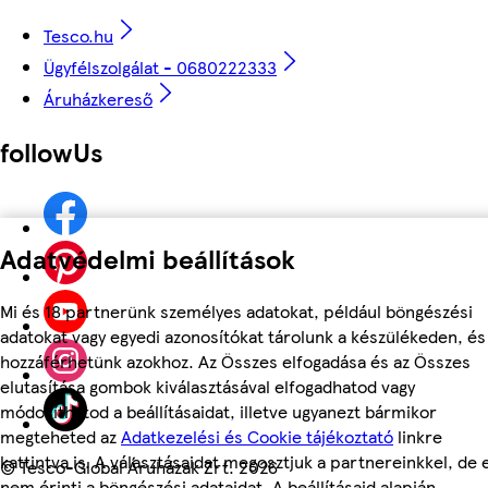
Tesco.hu
Ügyfélszolgálat - 0680222333
Áruházkereső
followUs
Adatvédelmi beállítások
Mi és 18 partnerünk személyes adatokat, például böngészési
adatokat vagy egyedi azonosítókat tárolunk a készülékeden, és
hozzáférhetünk azokhoz. Az Összes elfogadása és az Összes
elutasítása gombok kiválasztásával elfogadhatod vagy
módosíthatod a beállításaidat, illetve ugyanezt bármikor
megteheted az
Adatkezelési és Cookie tájékoztató
linkre
kattintva is. A választásaidat megosztjuk a partnereinkkel, de 
©
Tesco-Global Áruházak Zrt. 2026
nem érinti a böngészési adataidat. A beállításaid alapján