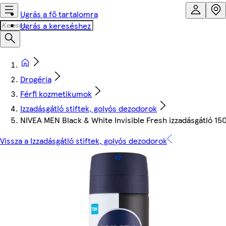
Ugrás a fő tartalomra
Ugrás a kereséshez
Drogéria
Férfi kozmetikumok
Izzadásgátló stiftek, golyós dezodorok
NIVEA MEN Black & White Invisible Fresh izzadásgátló 15
Vissza a Izzadásgátló stiftek, golyós dezodorok