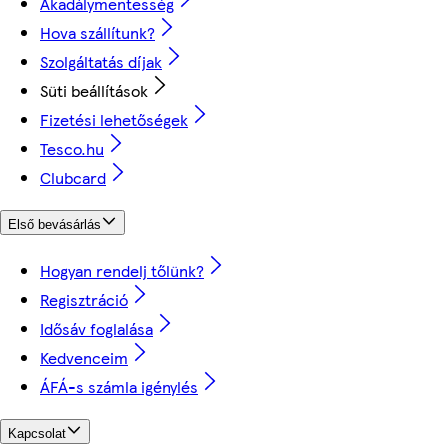
Akadálymentesség
Hova szállítunk?
Szolgáltatás díjak
Süti beállítások
Fizetési lehetőségek
Tesco.hu
Clubcard
Első bevásárlás
Hogyan rendelj tőlünk?
Regisztráció
Idősáv foglalása
Kedvenceim
ÁFÁ-s számla igénylés
Kapcsolat