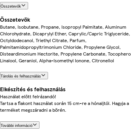
Összetevők
Összetevők
Butane, Isobutane, Propane, Isopropyl Palmitate, Aluminum
Chlorohydrate, Dicaprylyl Ether, Caprylic/Capric Triglyceride,
Octyldodecanol, Triethyl Citrate, Parfum,
Palmitamidopropyltrimonium Chloride, Propylene Glycol,
Disteardimonium Hectorite, Propylene Carbonate, Tocophero
Linalool, Geraniol, Alpha-Isomethyl Ionone, Citronellol
Tárolás és felhasználás
Elkészítés és felhasználás
Használat előtt felrázandó!
Tartsa a flakont használat során 15 cm-re a hónaljtól. Hagyja a
terméket megszáradni a bőrén.
További információ