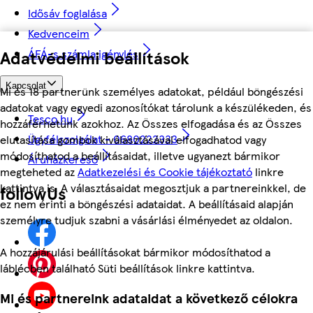
Idősáv foglalása
Kedvenceim
ÁFÁ-s számla igénylés
Adatvédelmi beállítások
Kapcsolat
Mi és 18 partnerünk személyes adatokat, például böngészési
adatokat vagy egyedi azonosítókat tárolunk a készülékeden, és
Tesco.hu
hozzáférhetünk azokhoz. Az Összes elfogadása és az Összes
Ügyfélszolgálat - 0680222333
elutasítása gombok kiválasztásával elfogadhatod vagy
módosíthatod a beállításaidat, illetve ugyanezt bármikor
Áruházkereső
megteheted az
Adatkezelési és Cookie tájékoztató
linkre
kattintva is. A választásaidat megosztjuk a partnereinkkel, de
followUs
ez nem érinti a böngészési adataidat. A beállításaid alapján
személyre tudjuk szabni a vásárlási élményedet az oldalon.
A hozzájárulási beállításokat bármikor módosíthatod a
láblécben található Süti beállítások linkre kattintva.
Mi és partnereink adataidat a következő célokra