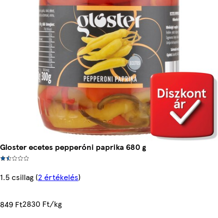
Gloster ecetes pepperóni paprika 680 g
1.5 csillag
(
2 értékelés
)
2830 Ft/kg
849 Ft