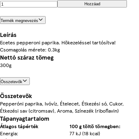
Hozzáad
Termék megnevezés
Leírás
Ecetes pepperoni paprika. Hőkezeléssel tartósítva!
Csomagolás mérete: 0.3kg
Nettó száraz tömeg
300g
Összetevők
Összetevők
Pepperóni paprika, Ivóvíz, Ételecet, Étkezési só, Cukor,
Étkezési sav (citromsav), Aroma, Színezék (riboflavin)
Tápanyagtartalom
Átlagos tápérték
100 g töltő tömegben:
Energia:
77 kJ (18 kcal)