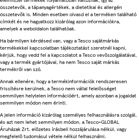
összetevők, a tápanyagértékek, a dietetikai és allergén
összetevők is. Minden esetben olvasd el a terméken található
címkét és ne hagyatkozz kizárólag azon információkra,
amelyek a weboldalon találhatóak.
Ha bármilyen kérdésed van, vagy a Tesco sajátmárkás
termékekkel kapcsolatban tájékoztatást szeretnél kapni,
kérjük, hogy vedd fel a kapcsolatot a Tesco vevőszolgálatával,
vagy a termék gyártójával, ha nem Tesco saját márkás
termékről van szó.
Annak ellenére, hogy a termékinformációk rendszeresen
frissítésre kerülnek, a Tesco nem vállal felelősséget
semmilyen helytelen információért, amely azonban a jogaidat
semmilyen módon nem érinti.
A jelen információ kizárólag személyes felhasználásra szolgál,
és azt nem lehet semmilyen módon, a Tesco-GLOBAL
Áruházak Zrt. előzetes írásbeli hozzájárulása nélkül, vagy
megfelelő tudomásul vétele nélkül felhasználni.