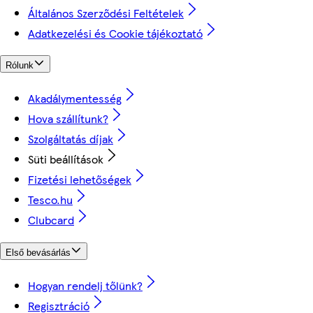
Általános Szerződési Feltételek
Adatkezelési és Cookie tájékoztató
Rólunk
Akadálymentesség
Hova szállítunk?
Szolgáltatás díjak
Süti beállítások
Fizetési lehetőségek
Tesco.hu
Clubcard
Első bevásárlás
Hogyan rendelj tőlünk?
Regisztráció