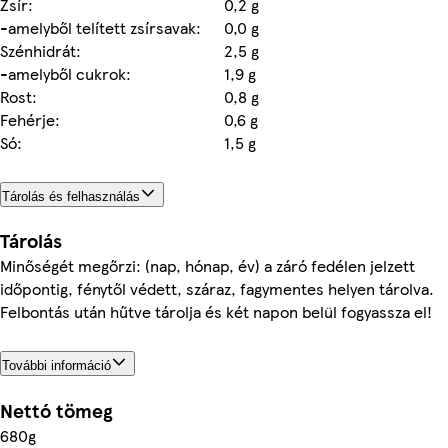
Zsír:
0,2 g
-amelyből telített zsírsavak:
0,0 g
Szénhidrát:
2,5 g
-amelyből cukrok:
1,9 g
Rost:
0,8 g
Fehérje:
0,6 g
Só:
1,5 g
Tárolás és felhasználás
Tárolás
Minőségét megőrzi: (nap, hónap, év) a záró fedélen jelzett
időpontig, fénytől védett, száraz, fagymentes helyen tárolva.
Felbontás után hűtve tárolja és két napon belül fogyassza el!
További információ
Nettó tömeg
680g