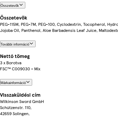
Összetevők
Összetevők
PEG-115M, PEG-7M, PEG-100, Cyclodextrin, Tocopherol, Hydr
Jojoba Oil, Panthenol, Aloe Barbadensis Leaf Juice, Maltodext
További információ
Nettó tömeg
3 x Borotva
FSC™ C009030 - Mix
Márkainformáció
Visszaküldési cím
Wilkinson Sword GmbH
Schützenstr. 110,
42659 Solingen,