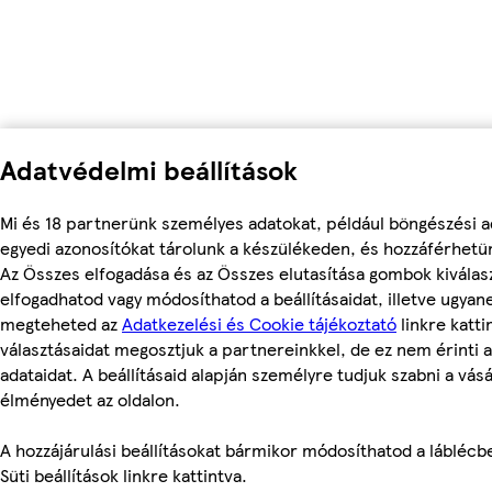
Adatvédelmi beállítások
Mi és 18 partnerünk személyes adatokat, például böngészési a
egyedi azonosítókat tárolunk a készülékeden, és hozzáférhetü
Az Összes elfogadása és az Összes elutasítása gombok kiválas
elfogadhatod vagy módosíthatod a beállításaidat, illetve ugyan
megteheted az
Adatkezelési és Cookie tájékoztató
linkre kattin
választásaidat megosztjuk a partnereinkkel, de ez nem érinti 
adataidat. A beállításaid alapján személyre tudjuk szabni a vásá
élményedet az oldalon.
A hozzájárulási beállításokat bármikor módosíthatod a láblécbe
Süti beállítások linkre kattintva.