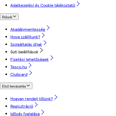
Adatkezelési és Cookie tájékoztató
Rólunk
Akadálymentesség
Hova szállítunk?
Szolgáltatás díjak
Süti beállítások
Fizetési lehetőségek
Tesco.hu
Clubcard
Első bevásárlás
Hogyan rendelj tőlünk?
Regisztráció
Idősáv foglalása