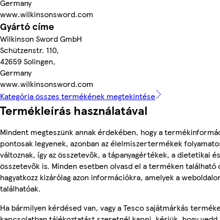
Germany
www.wilkinsonsword.com
Gyártó címe
Wilkinson Sword GmbH
Schützenstr. 110,
42659 Solingen,
Germany
www.wilkinsonsword.com
Kategória összes termékének megtekintése
Termékleírás használatával
Mindent megteszünk annak érdekében, hogy a termékinformá
pontosak legyenek, azonban az élelmiszertermékek folyamato
változnak, így az összetevők, a tápanyagértékek, a dietetikai és
összetevők is. Minden esetben olvasd el a terméken található
hagyatkozz kizárólag azon információkra, amelyek a weboldalo
találhatóak.
Ha bármilyen kérdésed van, vagy a Tesco sajátmárkás termék
kapcsolatban tájékoztatást szeretnél kapni, kérjük, hogy vedd 