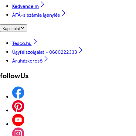
Kedvenceim
ÁFÁ-s számla igénylés
Kapcsolat
Tesco.hu
Ügyfélszolgálat - 0680222333
Áruházkereső
followUs