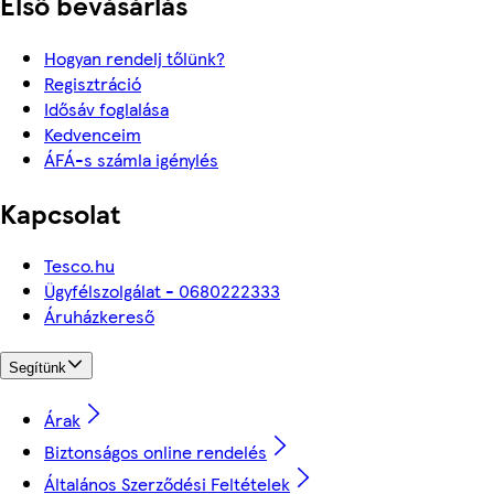
Első bevásárlás
Hogyan rendelj tőlünk?
Regisztráció
Idősáv foglalása
Kedvenceim
ÁFÁ-s számla igénylés
Kapcsolat
Tesco.hu
Ügyfélszolgálat - 0680222333
Áruházkereső
Segítünk
Árak
Biztonságos online rendelés
Általános Szerződési Feltételek