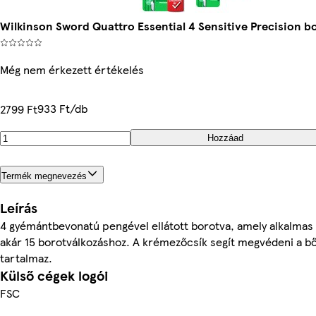
Wilkinson Sword Quattro Essential 4 Sensitive Precision b
Még nem érkezett értékelés
933 Ft/db
2799 Ft
Hozzáad
Termék megnevezés
Leírás
4 gyémántbevonatú pengével ellátott borotva, amely alkalmas
akár 15 borotválkozáshoz. A krémezőcsík segít megvédeni a bő
tartalmaz.
Külső cégek logói
FSC