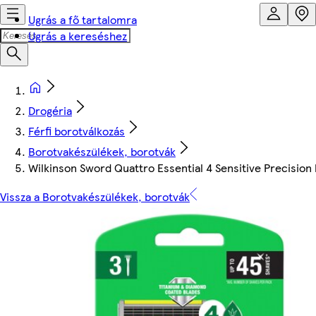
Ugrás a fő tartalomra
Ugrás a kereséshez
Drogéria
Férfi borotválkozás
Borotvakészülékek, borotvák
Wilkinson Sword Quattro Essential 4 Sensitive Precision
Vissza a Borotvakészülékek, borotvák