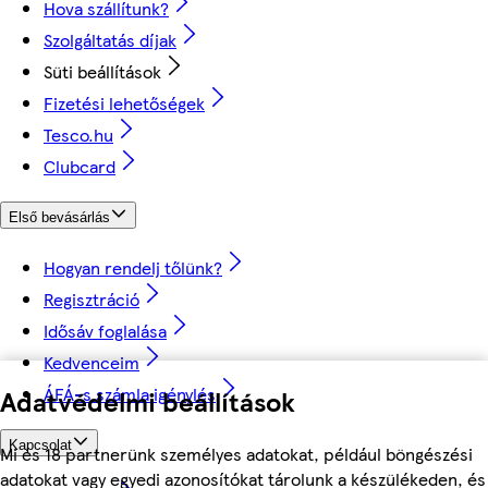
Hova szállítunk?
Szolgáltatás díjak
Süti beállítások
Fizetési lehetőségek
Tesco.hu
Clubcard
Első bevásárlás
Hogyan rendelj tőlünk?
Regisztráció
Idősáv foglalása
Kedvenceim
ÁFÁ-s számla igénylés
Adatvédelmi beállítások
Kapcsolat
Mi és 18 partnerünk személyes adatokat, például böngészési
adatokat vagy egyedi azonosítókat tárolunk a készülékeden, és