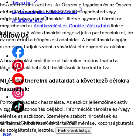
Tesco.hu
hozzáférhetünk azokhoz. Az Összes elfogadása és az Összes
Ügyfélszolgálat - 0680222333
elutasítása gombok kiválasztásával elfogadhatod vagy
módosíthatod a beállításaidat, illetve ugyanezt bármikor
Áruházkereső
megteheted az
Adatkezelési és Cookie tájékoztató
linkre
kattintva is. A választásaidat megosztjuk a partnereinkkel, de
followUs
ez nem érinti a böngészési adataidat. A beállításaid alapján
személyre tudjuk szabni a vásárlási élményedet az oldalon.
A hozzájárulási beállításokat bármikor módosíthatod a
láblécben található Süti beállítások linkre kattintva.
Mi és partnereink adataidat a következő célokra
használjuk:
Pontos helyadatok használata. Az eszköz jellemzőinek aktív
vizsgálata azonosítás céljából. Információk tárolása és/vagy
elérése az eszközön. Személyre szabott hirdetések és
©
Tesco-Global Áruházak Zrt. 2026
tartalmak, hirdetések és tartalmak mérése, közönségkutatás
és szolgáltatásfejlesztés.
Partnereink listája