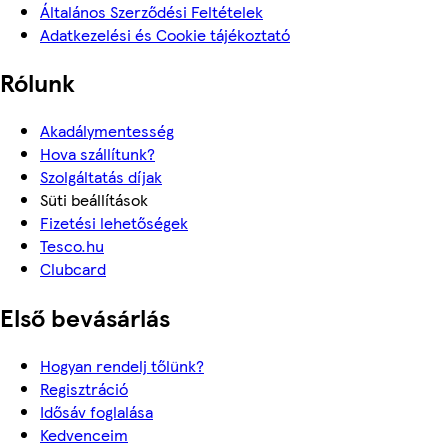
Általános Szerződési Feltételek
Adatkezelési és Cookie tájékoztató
Rólunk
Akadálymentesség
Hova szállítunk?
Szolgáltatás díjak
Süti beállítások
Fizetési lehetőségek
Tesco.hu
Clubcard
Első bevásárlás
Hogyan rendelj tőlünk?
Regisztráció
Idősáv foglalása
Kedvenceim