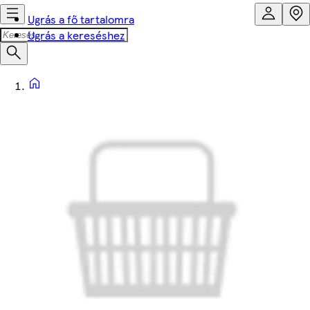
Ugrás a fő tartalomra
Ugrás a kereséshez