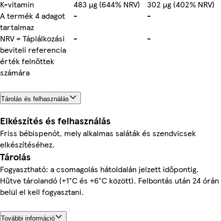
K-vitamin
483 µg (644% NRV)
302 µg (402% NRV)
A termék 4 adagot
-
-
tartalmaz
NRV = Táplálkozási
-
-
beviteli referencia
érték felnőttek
számára
Tárolás és felhasználás
Elkészítés és felhasználás
Friss bébispenót, mely alkalmas saláták és szendvicsek
elkészítéséhez.
Tárolás
Fogyasztható: a csomagolás hátoldalán jelzett időpontig.
Hűtve tárolandó (+1°C és +6°C között). Felbontás után 24 órán
belül el kell fogyasztani.
További információ