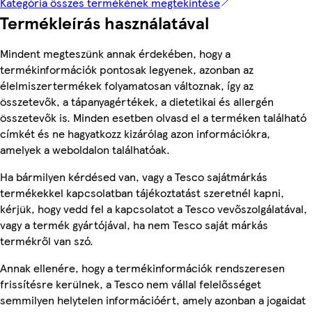
Kategória összes termékének megtekintése
Termékleírás használatával
Mindent megteszünk annak érdekében, hogy a
termékinformációk pontosak legyenek, azonban az
élelmiszertermékek folyamatosan változnak, így az
összetevők, a tápanyagértékek, a dietetikai és allergén
összetevők is. Minden esetben olvasd el a terméken található
címkét és ne hagyatkozz kizárólag azon információkra,
amelyek a weboldalon találhatóak.
Ha bármilyen kérdésed van, vagy a Tesco sajátmárkás
termékekkel kapcsolatban tájékoztatást szeretnél kapni,
kérjük, hogy vedd fel a kapcsolatot a Tesco vevőszolgálatával,
vagy a termék gyártójával, ha nem Tesco saját márkás
termékről van szó.
Annak ellenére, hogy a termékinformációk rendszeresen
frissítésre kerülnek, a Tesco nem vállal felelősséget
semmilyen helytelen információért, amely azonban a jogaidat