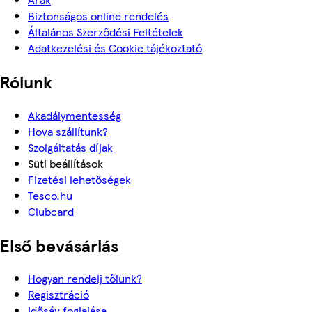
Biztonságos online rendelés
Általános Szerződési Feltételek
Adatkezelési és Cookie tájékoztató
Rólunk
Akadálymentesség
Hova szállítunk?
Szolgáltatás díjak
Süti beállítások
Fizetési lehetőségek
Tesco.hu
Clubcard
Első bevásárlás
Hogyan rendelj tőlünk?
Regisztráció
Idősáv foglalása