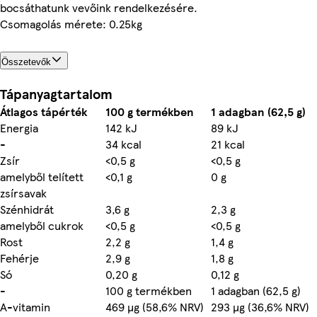
bocsáthatunk vevőink rendelkezésére.
Csomagolás mérete: 0.25kg
Összetevők
Tápanyagtartalom
Átlagos tápérték
100 g termékben
1 adagban (62,5 g)
Energia
142 kJ
89 kJ
-
34 kcal
21 kcal
Zsír
<0,5 g
<0,5 g
amelyből telített
<0,1 g
0 g
zsírsavak
Szénhidrát
3,6 g
2,3 g
amelyből cukrok
<0,5 g
<0,5 g
Rost
2,2 g
1,4 g
Fehérje
2,9 g
1,8 g
Só
0,20 g
0,12 g
-
100 g termékben
1 adagban (62,5 g)
A-vitamin
469 µg (58,6% NRV)
293 µg (36,6% NRV)