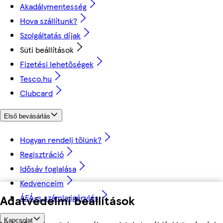
Akadálymentesség
Hova szállítunk?
Szolgáltatás díjak
Süti beállítások
Fizetési lehetőségek
Tesco.hu
Clubcard
Első bevásárlás
Hogyan rendelj tőlünk?
Regisztráció
Idősáv foglalása
Kedvenceim
ÁFÁ-s számla igénylés
Adatvédelmi beállítások
Kapcsolat