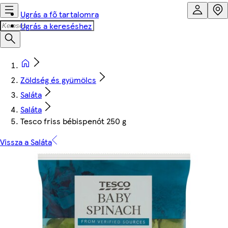
Ugrás a fő tartalomra
Ugrás a kereséshez
Zöldség és gyümölcs
Saláta
Saláta
Tesco friss bébispenót 250 g
Vissza a Saláta