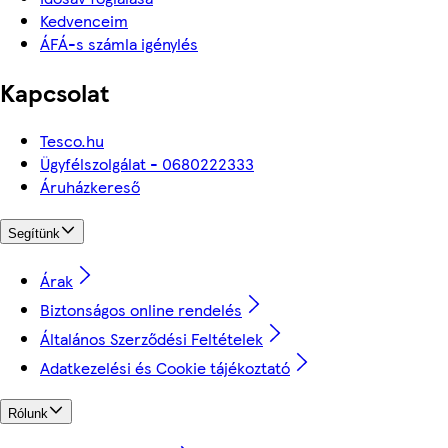
Kedvenceim
ÁFÁ-s számla igénylés
Kapcsolat
Tesco.hu
Ügyfélszolgálat - 0680222333
Áruházkereső
Segítünk
Árak
Biztonságos online rendelés
Általános Szerződési Feltételek
Adatkezelési és Cookie tájékoztató
Rólunk