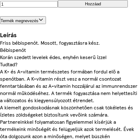
Hozzáad
Termék megnevezés
Leírás
Friss bébispenót. Mosott, fogyasztásra kész.
Bébispenót
Korán szedett levelek édes, enyhén keserű ízzel
Tudtad?
A K- és A-vitamin természetes formában fordul elő a
spenótban. A K-vitamin részt vesz a normál csontozat
fenntartásában és az A-vitamin hozzájárul az immunrendszer
normál működéséhez. A termék fogyasztása nem helyettesíti
a változatos és kiegyensúlyozott étrendet.
A kiemelt gondoskodásnak köszönhetően csak tökéletes és
ízletes zöldségeket biztosítunk vevőink számára.
Partnereinkkel folyamatosan figyelemmel kísérjük a
termékeink minőségét és felügyeljük azok termelését. Évek
óta dolgozunk azon a minőségen, melyet büszkén