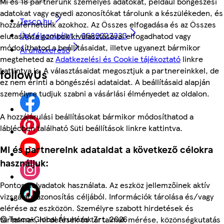
Mi és 18 partnerünk személyes adatokat, például böngészési
adatokat vagy egyedi azonosítókat tárolunk a készülékeden, és
Tesco.hu
hozzáférhetünk azokhoz. Az Összes elfogadása és az Összes
Ügyfélszolgálat - 0680222333
elutasítása gombok kiválasztásával elfogadhatod vagy
módosíthatod a beállításaidat, illetve ugyanezt bármikor
Áruházkereső
megteheted az
Adatkezelési és Cookie tájékoztató
linkre
kattintva is. A választásaidat megosztjuk a partnereinkkel, de
followUs
ez nem érinti a böngészési adataidat. A beállításaid alapján
személyre tudjuk szabni a vásárlási élményedet az oldalon.
A hozzájárulási beállításokat bármikor módosíthatod a
láblécben található Süti beállítások linkre kattintva.
Mi és partnereink adataidat a következő célokra
használjuk:
Pontos helyadatok használata. Az eszköz jellemzőinek aktív
vizsgálata azonosítás céljából. Információk tárolása és/vagy
elérése az eszközön. Személyre szabott hirdetések és
©
Tesco-Global Áruházak Zrt. 2026
tartalmak, hirdetések és tartalmak mérése, közönségkutatás