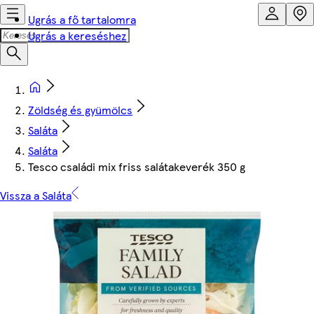
Ugrás a fő tartalomra
Ugrás a kereséshez
Zöldség és gyümölcs
Saláta
Saláta
Tesco családi mix friss salátakeverék 350 g
Vissza a Saláta