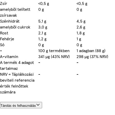
Zsír
<0,5 g
<0,5 g
amelyből telített
0 g
0 g
zsírsavak
Szénhidrát
5,1 g
4,5 g
amelyből cukrok
3,0 g
2,6 g
Rost
2,1 g
1,8 g
Fehérje
1,2 g
1 g
Só
0 g
0 g
-
100 g termékben
1 adagban (88 g)
A-vitamin
341 µg (43% NRV)
298 µg (37% NRV)
A termék 4 adagot
-
-
tartalmaz
NRV = Táplálkozási
-
-
beviteli referencia
érték felnőttek
számára
Tárolás és felhasználás