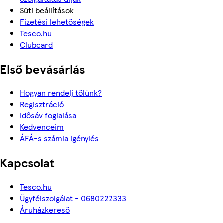
Süti beállítások
Fizetési lehetőségek
Tesco.hu
Clubcard
Első bevásárlás
Hogyan rendelj tőlünk?
Regisztráció
Idősáv foglalása
Kedvenceim
ÁFÁ-s számla igénylés
Kapcsolat
Tesco.hu
Ügyfélszolgálat - 0680222333
Áruházkereső