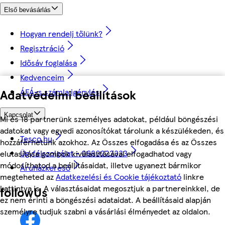
Első bevásárlás
Hogyan rendelj tőlünk?
Regisztráció
Idősáv foglalása
Kedvenceim
ÁFÁ-s számla igénylés
Adatvédelmi beállítások
Kapcsolat
Mi és 18 partnerünk személyes adatokat, például böngészési
adatokat vagy egyedi azonosítókat tárolunk a készülékeden, és
Tesco.hu
hozzáférhetünk azokhoz. Az Összes elfogadása és az Összes
Ügyfélszolgálat - 0680222333
elutasítása gombok kiválasztásával elfogadhatod vagy
módosíthatod a beállításaidat, illetve ugyanezt bármikor
Áruházkereső
megteheted az
Adatkezelési és Cookie tájékoztató
linkre
kattintva is. A választásaidat megosztjuk a partnereinkkel, de
followUs
ez nem érinti a böngészési adataidat. A beállításaid alapján
személyre tudjuk szabni a vásárlási élményedet az oldalon.