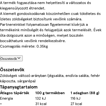
A termék fogyasztása nem helyettesíti a változatos és
kiegyensúlyozott étrendet.
A kiemelt gondoskodásnak köszönhetően csak tökéletes és
ízletes zöldségeket biztosítunk vevőink számára.
Partnereinkkel folyamatosan figyelemmel kísérjük a
termékeink minőségét és felügyeljük azok termelését. Évek
óta dolgozunk azon a minőségen, melyet büszkén
bocsáthatunk vevőink rendelkezésére.
Csomagolás mérete: 0.35kg
Összetevők
Összetevők
Zöldségek változó arányban (jégsaláta, endívia saláta, fehér
káposzta, sárgarépa)
Tápanyagtartalom
Átlagos tápérték
100 g termékben
1 adagban (88 g)
Energia
132 kJ
116 kJ
-
31 kcal
27 kcal