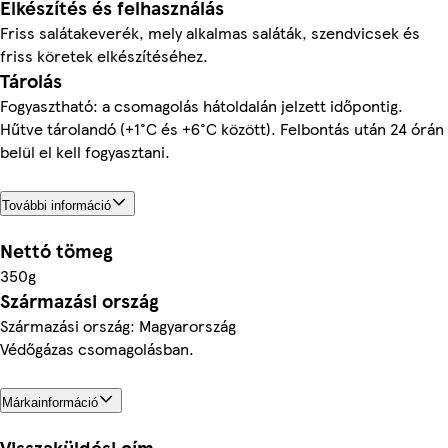
Elkészítés és felhasználás
Friss salátakeverék, mely alkalmas saláták, szendvicsek és
friss köretek elkészítéséhez.
Tárolás
Fogyasztható: a csomagolás hátoldalán jelzett időpontig.
Hűtve tárolandó (+1°C és +6°C között). Felbontás után 24 órán
belül el kell fogyasztani.
További információ
Nettó tömeg
350g
Származási ország
Származási ország: Magyarország
Védőgázas csomagolásban.
Márkainformáció
Visszaküldési cím