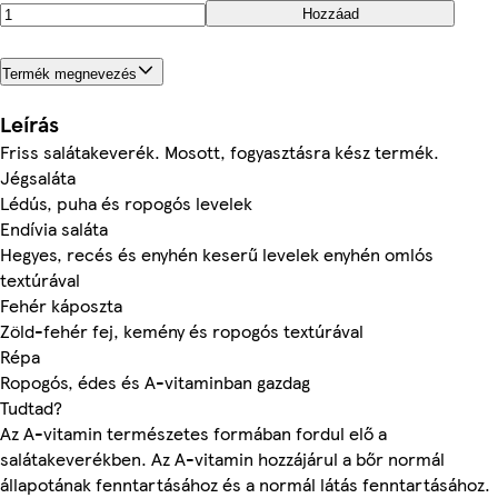
Hozzáad
Termék megnevezés
Leírás
Friss salátakeverék. Mosott, fogyasztásra kész termék.
Jégsaláta
Lédús, puha és ropogós levelek
Endívia saláta
Hegyes, recés és enyhén keserű levelek enyhén omlós
textúrával
Fehér káposzta
Zöld-fehér fej, kemény és ropogós textúrával
Répa
Ropogós, édes és A-vitaminban gazdag
Tudtad?
Az A-vitamin természetes formában fordul elő a
salátakeverékben. Az A-vitamin hozzájárul a bőr normál
állapotának fenntartásához és a normál látás fenntartásához.