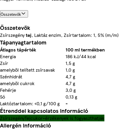
Összetevők
Összetevők
Zsírszegény
tej
, Laktáz enzim, Zsírtartalom: 1, 5% (m/m)
Tápanyagtartalom
Átlagos tápérték
100 ml termékben
Energia
186 kJ/44 kcal
Zsír
1,5 g
amelyből telített zsírsavak
1,0 g
Szénhidrát
4,7 g
amelyből cukrok
4,7 g
Fehérje
3,0 g
Só
0,13 g
Laktóztartalom: <0,1 g/100 g
-
Étrenddel kapcsolatos információ
Zsírszegény
Tejcukor-érzékenyek is fogyaszthatják
Allergén információ