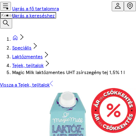
Ugrás a fő tartalomra
Ugrás a kereséshez
Speciális
Laktózmentes
Tejek, tejitalok
Magic Milk laktózmentes UHT zsírszegény tej 1,5% 1 l
Vissza a Tejek, tejitalok