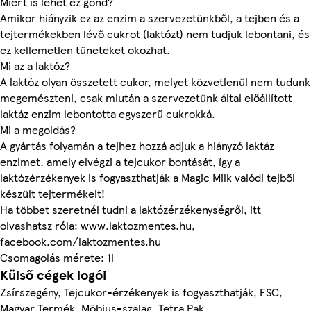
Miért is lehet ez gond?
Amikor hiányzik ez az enzim a szervezetünkből, a tejben és a
tejtermékekben lévő cukrot (laktózt) nem tudjuk lebontani, és
ez kellemetlen tüneteket okozhat.
Mi az a laktóz?
A laktóz olyan összetett cukor, melyet közvetlenül nem tudunk
megemészteni, csak miután a szervezetünk által előállított
laktáz enzim lebontotta egyszerű cukrokká.
Mi a megoldás?
A gyártás folyamán a tejhez hozzá adjuk a hiányzó laktáz
enzimet, amely elvégzi a tejcukor bontását, így a
laktózérzékenyek is fogyaszthatják a Magic Milk valódi tejből
készült tejtermékeit!
Ha többet szeretnél tudni a laktózérzékenységről, itt
olvashatsz róla: www.laktozmentes.hu,
facebook.com/laktozmentes.hu
Csomagolás mérete: 1l
Külső cégek logói
Zsírszegény, Tejcukor-érzékenyek is fogyaszthatják, FSC,
Magyar Termék, Möbius-szalag, Tetra Pak