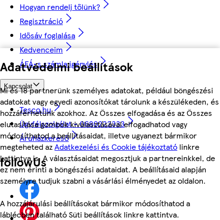
Hogyan rendelj tőlünk?
Regisztráció
Idősáv foglalása
Kedvenceim
ÁFÁ-s számla igénylés
Adatvédelmi beállítások
Kapcsolat
Mi és 18 partnerünk személyes adatokat, például böngészési
adatokat vagy egyedi azonosítókat tárolunk a készülékeden, és
Tesco.hu
hozzáférhetünk azokhoz. Az Összes elfogadása és az Összes
Ügyfélszolgálat - 0680222333
elutasítása gombok kiválasztásával elfogadhatod vagy
módosíthatod a beállításaidat, illetve ugyanezt bármikor
Áruházkereső
megteheted az
Adatkezelési és Cookie tájékoztató
linkre
kattintva is. A választásaidat megosztjuk a partnereinkkel, de
followUs
ez nem érinti a böngészési adataidat. A beállításaid alapján
személyre tudjuk szabni a vásárlási élményedet az oldalon.
A hozzájárulási beállításokat bármikor módosíthatod a
láblécben található Süti beállítások linkre kattintva.