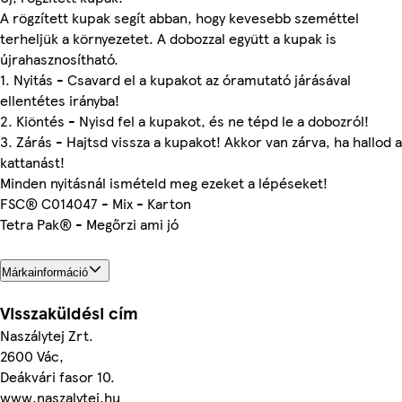
A rögzített kupak segít abban, hogy kevesebb szeméttel
terheljük a környezetet. A dobozzal együtt a kupak is
újrahasznosítható.
1. Nyitás - Csavard el a kupakot az óramutató járásával
ellentétes irányba!
2. Kiöntés - Nyisd fel a kupakot, és ne tépd le a dobozról!
3. Zárás - Hajtsd vissza a kupakot! Akkor van zárva, ha hallod a
kattanást!
Minden nyitásnál ismételd meg ezeket a lépéseket!
FSC® C014047 - Mix - Karton
Tetra Pak® - Megőrzi ami jó
Márkainformáció
Visszaküldési cím
Naszálytej Zrt.
2600 Vác,
Deákvári fasor 10.
www.naszalytej.hu