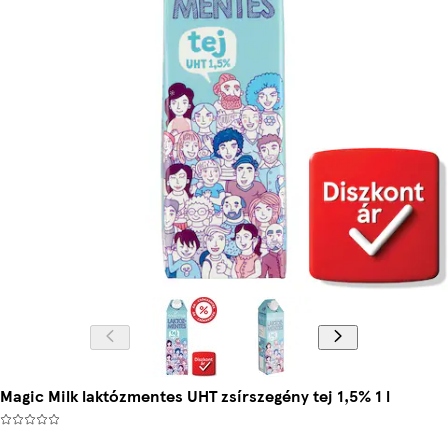
Magic Milk laktózmentes UHT zsírszegény tej 1,5% 1 l