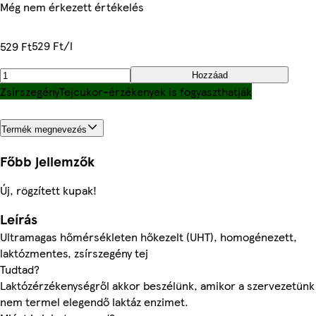
Még nem érkezett értékelés
529 Ft/l
529 Ft
Hozzáad
Zsírszegény
Tejcukor-érzékenyek is fogyaszthatják
Termék megnevezés
Főbb jellemzők
Új, rögzített kupak!
Leírás
Ultramagas hőmérsékleten hőkezelt (UHT), homogénezett,
laktózmentes, zsírszegény tej
Tudtad?
Laktózérzékenységről akkor beszélünk, amikor a szervezetünk
nem termel elegendő laktáz enzimet.