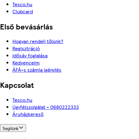
Tesco.hu
Clubcard
Első bevásárlás
Hogyan rendelj tőlünk?
Regisztráció
Idősáv foglalása
Kedvenceim
ÁFÁ-s számla igénylés
Kapcsolat
Tesco.hu
Ügyfélszolgálat - 0680222333
Áruházkereső
Segítünk