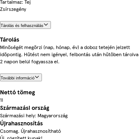
Tartalmaz: Tej
Zsírszegény
Tárolás és felhasználás
Tárolás
Minőségét megőrzi (nap, hónap, év) a doboz tetején jelzett
időpontig. Hűtést nem igényel, felbontás után hűtőben tárolva
2 napon belül fogyassza el.
További információ
Nettó tömeg
1l
Származási ország
Származási hely: Magyarország
Újrahasznosítás
Csomag. Újrahasznosítható
Új, rögzített kupak!