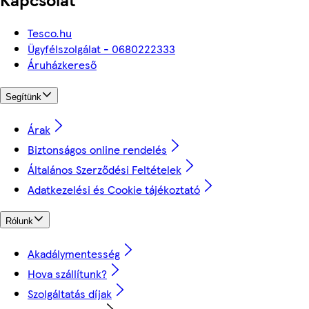
Tesco.hu
Ügyfélszolgálat - 0680222333
Áruházkereső
Segítünk
Árak
Biztonságos online rendelés
Általános Szerződési Feltételek
Adatkezelési és Cookie tájékoztató
Rólunk
Akadálymentesség
Hova szállítunk?
Szolgáltatás díjak