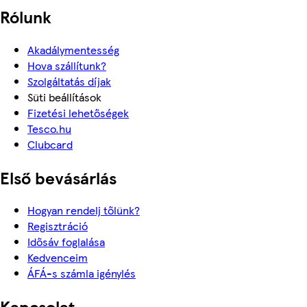
Rólunk
Akadálymentesség
Hova szállítunk?
Szolgáltatás díjak
Süti beállítások
Fizetési lehetőségek
Tesco.hu
Clubcard
Első bevásárlás
Hogyan rendelj tőlünk?
Regisztráció
Idősáv foglalása
Kedvenceim
ÁFÁ-s számla igénylés
Kapcsolat