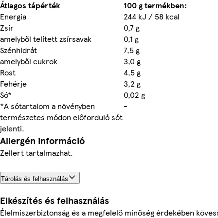
Átlagos tápérték
100 g termékben:
Energia
244 kJ / 58 kcal
Zsír
0,7 g
amelyből telített zsírsavak
0,1 g
Szénhidrát
7,5 g
amelyből cukrok
3,0 g
Rost
4,5 g
Fehérje
3,2 g
Só*
0,02 g
*A sótartalom a növényben
-
természetes módon előforduló sót
jelenti.
Allergén információ
Zellert tartalmazhat.
Tárolás és felhasználás
Elkészítés és felhasználás
Élelmiszerbiztonság és a megfelelő minőség érdekében köves