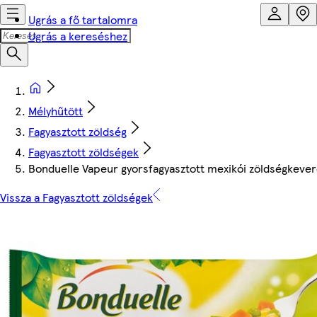
Ugrás a fő tartalomra
Ugrás a kereséshez
Mélyhűtött
Fagyasztott zöldség
Fagyasztott zöldségek
Bonduelle Vapeur gyorsfagyasztott mexikói zöldségkeve
Vissza a Fagyasztott zöldségek