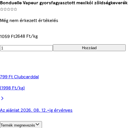
Bonduelle Vapeur gyorsfagyasztott mexikói zöldségkeverék
Még nem érkezett értékelés
2648 Ft/kg
1059 Ft
Hozzáad
799 Ft Clubcarddal
(1998 Ft/kg)
Az ajánlat 2026. 08. 12.-ig érvényes
Termék megnevezés