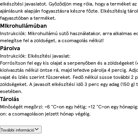
elkészítési javaslatot. Győződjön meg róla, hogy a terméket az
ajánlásunk alapján fogyasztásra készre főzte. Elkészítésig tárol
fagyasztóban a terméket.
Mikrohullámúban
Instrukciók: Mikrohullámú sütő használatakor, arra alkalmas 
melegítse fel a zöldséget, a csomagolás nélkül!
Párolva
Instrukciók: Elkészítési javaslat:
Forrósítson fel egy kis olajat a serpenyőben és a zöldségeket (
kiolvasztás nélkül öntse rá, majd lefedve párolja 4 percig. Adj
vajat és ízlés szerint fűszereket. Fedő nélkül süsse további 2 p
zöldségeket. A javasolt elkészítési idő 3 perc egy adag (150 g)
esetében.
Tárolás
Minőségét megőrzi: -6 °C-on egy hétig; -12 °C-on egy hónapig;
on: a csomagoláson jelzett hónap végéig.
További információ