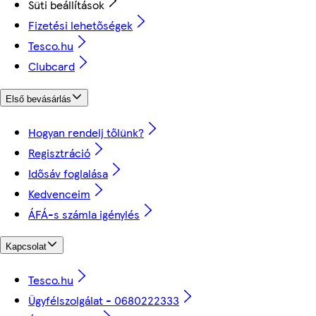
Süti beállítások
Fizetési lehetőségek
Tesco.hu
Clubcard
Első bevásárlás
Hogyan rendelj tőlünk?
Regisztráció
Idősáv foglalása
Kedvenceim
ÁFÁ-s számla igénylés
Kapcsolat
Tesco.hu
Ügyfélszolgálat - 0680222333