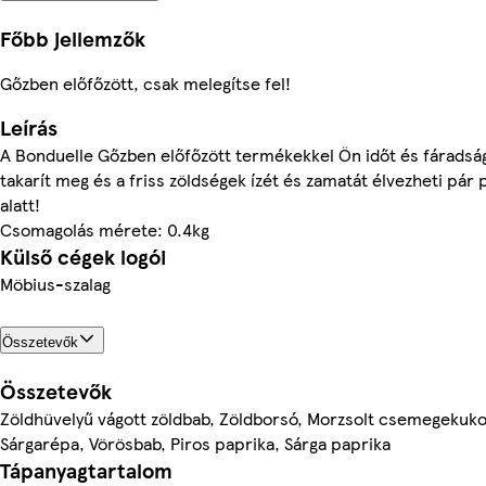
Főbb jellemzők
Gőzben előfőzött, csak melegítse fel!
Leírás
A Bonduelle Gőzben előfőzött termékekkel Ön időt és fáradsá
takarít meg és a friss zöldségek ízét és zamatát élvezheti pár 
alatt!
Csomagolás mérete: 0.4kg
Külső cégek logói
Möbius-szalag
Összetevők
Összetevők
Zöldhüvelyű vágott zöldbab, Zöldborsó, Morzsolt csemegekuko
Sárgarépa, Vörösbab, Piros paprika, Sárga paprika
Tápanyagtartalom