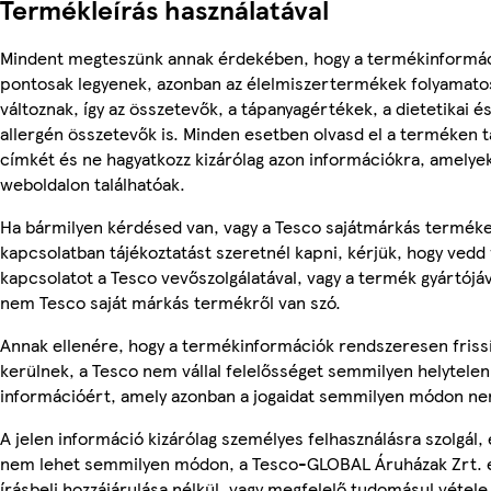
Termékleírás használatával
Mindent megteszünk annak érdekében, hogy a termékinformá
pontosak legyenek, azonban az élelmiszertermékek folyamato
változnak, így az összetevők, a tápanyagértékek, a dietetikai é
allergén összetevők is. Minden esetben olvasd el a terméken t
címkét és ne hagyatkozz kizárólag azon információkra, amelye
weboldalon találhatóak.
Ha bármilyen kérdésed van, vagy a Tesco sajátmárkás termék
kapcsolatban tájékoztatást szeretnél kapni, kérjük, hogy vedd 
kapcsolatot a Tesco vevőszolgálatával, vagy a termék gyártójáv
nem Tesco saját márkás termékről van szó.
Annak ellenére, hogy a termékinformációk rendszeresen friss
kerülnek, a Tesco nem vállal felelősséget semmilyen helytelen
információért, amely azonban a jogaidat semmilyen módon nem
A jelen információ kizárólag személyes felhasználásra szolgál, 
nem lehet semmilyen módon, a Tesco-GLOBAL Áruházak Zrt. 
írásbeli hozzájárulása nélkül, vagy megfelelő tudomásul vétele