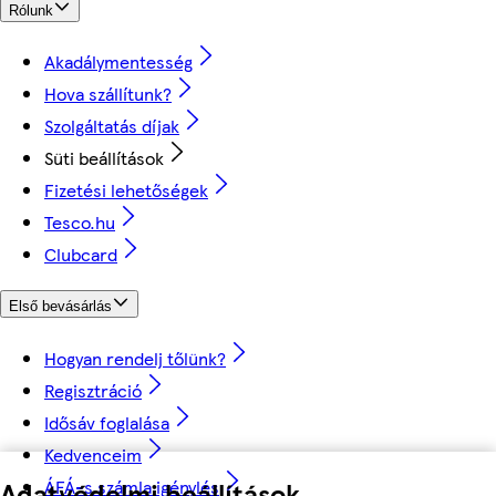
Rólunk
Akadálymentesség
Hova szállítunk?
Szolgáltatás díjak
Süti beállítások
Fizetési lehetőségek
Tesco.hu
Clubcard
Első bevásárlás
Hogyan rendelj tőlünk?
Regisztráció
Idősáv foglalása
Kedvenceim
Adatvédelmi beállítások
ÁFÁ-s számla igénylés