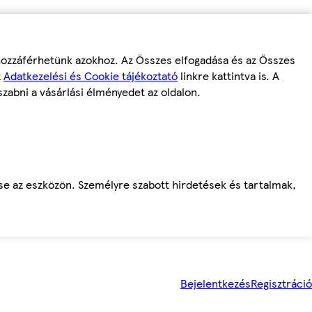
 hozzáférhetünk azokhoz. Az Összes elfogadása és az Összes
z
Adatkezelési és Cookie tájékoztató
linkre kattintva is. A
szabni a vásárlási élményedet az oldalon.
ése az eszközön. Személyre szabott hirdetések és tartalmak,
Bejelentkezés
Regisztráció