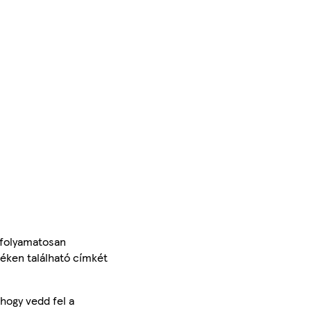
 folyamatosan
méken található címkét
hogy vedd fel a