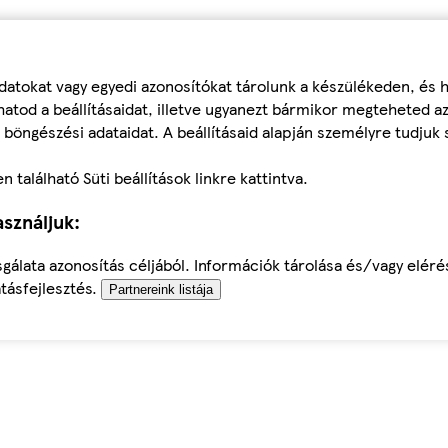
datokat vagy egyedi azonosítókat tárolunk a készülékeden, és
atod a beállításaidat, illetve ugyanezt bármikor megteheted a
 böngészési adataidat. A beállításaid alapján személyre tudjuk 
található Süti beállítások linkre kattintva.
sználjuk:
sgálata azonosítás céljából. Információk tárolása és/vagy elér
tásfejlesztés.
Partnereink listája