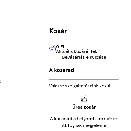
Kosár
0 Ft
Aktuális kosárérték
0 Ft
Aktuális kosárérték
Bevásárlás elküldése
A kosarad
g
Válassz szolgáltatásaink közül
Üres kosár
A kosaradba helyezett termékek
itt fognak megjelenni