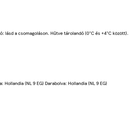
tó: lásd a csomagoláson. Hűtve tárolandó (0°C és +4°C között).
va: Hollandia (NL 9 EG) Darabolva: Hollandia (NL 9 EG)