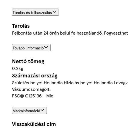
Tárolás és felhasználás
Tárolás
Felbontás után 24 órán belül felhasználandó. Fogyasztha
További információ
Nettó tömeg
0.2kg
Származási ország
Születés helye: Hollandia Hizlalás helye: Hollandia Levág
Vákuumcsomagolt.
FSC® C125136 - Mix
Márkainformáció
Visszaküldési cím