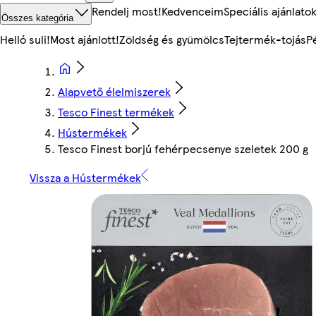
Rendelj most!
Kedvenceim
Speciális ajánlato
Összes kategória
Helló suli!
Most ajánlott!
Zöldség és gyümölcs
Tejtermék-tojás
P
Alapvető élelmiszerek
Tesco Finest termékek
Hústermékek
Tesco Finest borjú fehérpecsenye szeletek 200 g
Vissza a Hústermékek