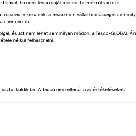
ártójával, ha nem Tesco saját márkás termékről van szó.
frissítésre kerülnek, a Tesco nem vállal felelősséget semmily
on nem érinti.
szolgál, és azt nem lehet semmilyen módon, a Tesco-GLOBAL Ár
étele nélkül felhasználni.
esztül küldik be. A Tesco nem ellenőrzi az értékeléseket.