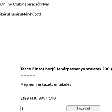
k
Online Club
Inspirációk
Nyár
ékáru
Húsáru
Mélyhűtött
Tesco Finest borjú fehérpecsenye szeletek 200 
Még nem érkezett értékelés
10 995 Ft/kg
2199 Ft
Hozzáad