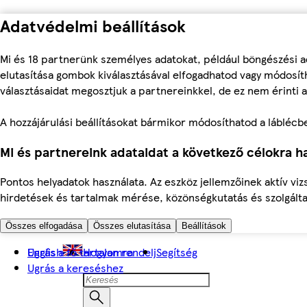
Adatvédelmi beállítások
Mi és 18 partnerünk személyes adatokat, például böngészési a
elutasítása gombok kiválasztásával elfogadhatod vagy módosíth
választásaidat megosztjuk a partnereinkkel, de ez nem érinti a
A hozzájárulási beállításokat bármikor módosíthatod a láblécben 
Mi és partnereink adataidat a következő célokra ha
Pontos helyadatok használata. Az eszköz jellemzőinek aktív viz
hirdetések és tartalmak mérése, közönségkutatás és szolgálta
Összes elfogadása
Összes elutasítása
Beállítások
Ugrás a fő tartalomra
English
Hogyan rendelj
Segítség
Ugrás a kereséshez