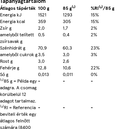
Tápanyagtartalom
Átlagos tápérték
100 g
85 g⁽¹⁾
%RI⁽²⁾/85 g
Energia kJ
1521
1293
15%
Energia kcal
359
305
15%
Zsír g
2,0
1,7
2%
amelyből telített
0,5
0,4
2%
zsírsavak g
Szénhidrát g
70,9
60,3
23%
amelyből cukrok g
3,5
3,0
3%
Rost g
3,0
2,6
Fehérje g
12,8
10,6
22%
Só g
0,013
0,011
0%
⁽¹⁾85 g = Példa egy
-
-
-
adagra. A csomag
körülbelül 12
adagot tartalmaz.
⁽²⁾RI = Referencia
-
-
-
beviteli érték egy
átlagos felnőtt
számára (8400