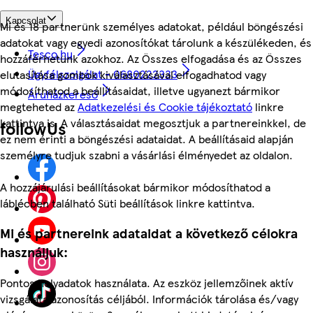
Kapcsolat
Mi és 18 partnerünk személyes adatokat, például böngészési
adatokat vagy egyedi azonosítókat tárolunk a készülékeden, és
Tesco.hu
hozzáférhetünk azokhoz. Az Összes elfogadása és az Összes
Ügyfélszolgálat - 0680222333
elutasítása gombok kiválasztásával elfogadhatod vagy
módosíthatod a beállításaidat, illetve ugyanezt bármikor
Áruházkereső
megteheted az
Adatkezelési és Cookie tájékoztató
linkre
kattintva is. A választásaidat megosztjuk a partnereinkkel, de
followUs
ez nem érinti a böngészési adataidat. A beállításaid alapján
személyre tudjuk szabni a vásárlási élményedet az oldalon.
A hozzájárulási beállításokat bármikor módosíthatod a
láblécben található Süti beállítások linkre kattintva.
Mi és partnereink adataidat a következő célokra
használjuk:
Pontos helyadatok használata. Az eszköz jellemzőinek aktív
vizsgálata azonosítás céljából. Információk tárolása és/vagy