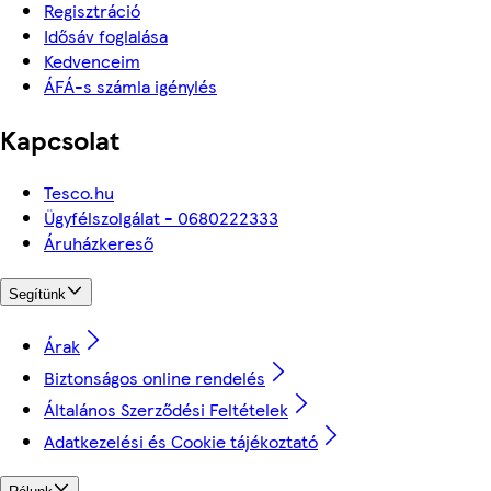
Regisztráció
Idősáv foglalása
Kedvenceim
ÁFÁ-s számla igénylés
Kapcsolat
Tesco.hu
Ügyfélszolgálat - 0680222333
Áruházkereső
Segítünk
Árak
Biztonságos online rendelés
Általános Szerződési Feltételek
Adatkezelési és Cookie tájékoztató