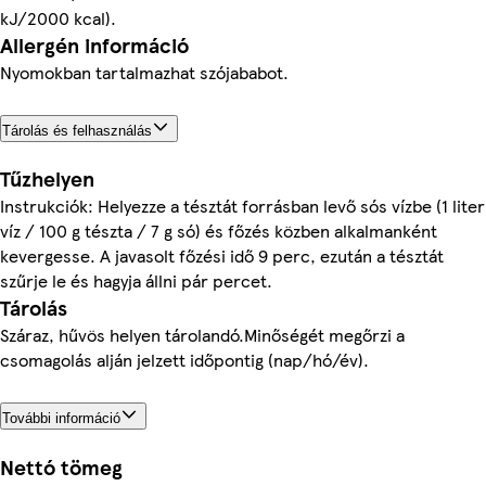
kJ/2000 kcal).
Allergén információ
Nyomokban tartalmazhat szójababot.
Tárolás és felhasználás
Tűzhelyen
Instrukciók: Helyezze a tésztát forrásban levő sós vízbe (1 liter
víz / 100 g tészta / 7 g só) és főzés közben alkalmanként
kevergesse. A javasolt főzési idő 9 perc, ezután a tésztát
szűrje le és hagyja állni pár percet.
Tárolás
Száraz, hűvös helyen tárolandó.Minőségét megőrzi a
csomagolás alján jelzett időpontig (nap/hó/év).
További információ
Nettó tömeg