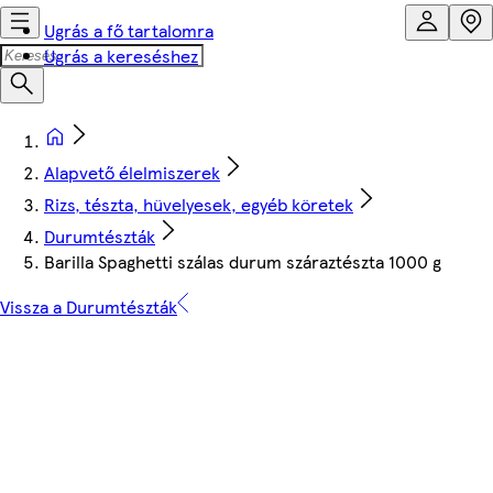
Ugrás a fő tartalomra
Ugrás a kereséshez
Alapvető élelmiszerek
Rizs, tészta, hüvelyesek, egyéb köretek
Durumtészták
Barilla Spaghetti szálas durum száraztészta 1000 g
Vissza a Durumtészták