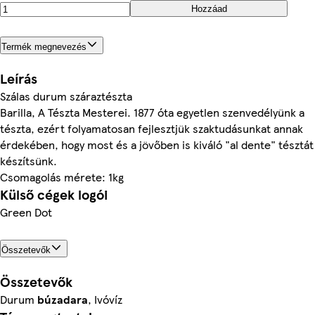
Hozzáad
Termék megnevezés
Leírás
Szálas durum száraztészta
Barilla, A Tészta Mesterei. 1877 óta egyetlen szenvedélyünk a
tészta, ezért folyamatosan fejlesztjük szaktudásunkat annak
érdekében, hogy most és a jövőben is kiváló "al dente" tésztát
készítsünk.
Csomagolás mérete: 1kg
Külső cégek logói
Green Dot
Összetevők
Összetevők
Durum
búzadara
, Ivóvíz