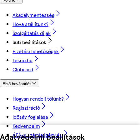
Rólunk
Akadálymentesség
Hova szállítunk?
Szolgáltatás díjak
Süti beállítások
Fizetési lehetőségek
Tesco.hu
Clubcard
Első bevásárlás
Hogyan rendelj tőlünk?
Regisztráció
Idősáv foglalása
Kedvenceim
ÁFÁ-s számla igénylés
Adatvédelmi beállítások