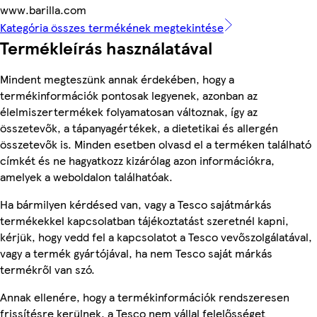
www.barilla.com
Kategória összes termékének megtekintése
Termékleírás használatával
Mindent megteszünk annak érdekében, hogy a
termékinformációk pontosak legyenek, azonban az
élelmiszertermékek folyamatosan változnak, így az
összetevők, a tápanyagértékek, a dietetikai és allergén
összetevők is. Minden esetben olvasd el a terméken található
címkét és ne hagyatkozz kizárólag azon információkra,
amelyek a weboldalon találhatóak.
Ha bármilyen kérdésed van, vagy a Tesco sajátmárkás
termékekkel kapcsolatban tájékoztatást szeretnél kapni,
kérjük, hogy vedd fel a kapcsolatot a Tesco vevőszolgálatával,
vagy a termék gyártójával, ha nem Tesco saját márkás
termékről van szó.
Annak ellenére, hogy a termékinformációk rendszeresen
frissítésre kerülnek, a Tesco nem vállal felelősséget