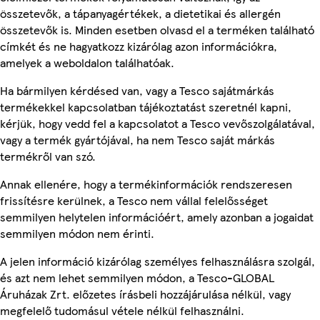
összetevők, a tápanyagértékek, a dietetikai és allergén
összetevők is. Minden esetben olvasd el a terméken található
címkét és ne hagyatkozz kizárólag azon információkra,
amelyek a weboldalon találhatóak.
Ha bármilyen kérdésed van, vagy a Tesco sajátmárkás
termékekkel kapcsolatban tájékoztatást szeretnél kapni,
kérjük, hogy vedd fel a kapcsolatot a Tesco vevőszolgálatával,
vagy a termék gyártójával, ha nem Tesco saját márkás
termékről van szó.
Annak ellenére, hogy a termékinformációk rendszeresen
frissítésre kerülnek, a Tesco nem vállal felelősséget
semmilyen helytelen információért, amely azonban a jogaidat
semmilyen módon nem érinti.
A jelen információ kizárólag személyes felhasználásra szolgál,
és azt nem lehet semmilyen módon, a Tesco-GLOBAL
Áruházak Zrt. előzetes írásbeli hozzájárulása nélkül, vagy
megfelelő tudomásul vétele nélkül felhasználni.