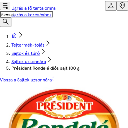
Ugrás a fő tartalomra
Ugrás a kereséshez
Tejtermék-tojás
Sajtok és túró
Sajtok uzsonnára
Président Rondelé diós sajt 100 g
Vissza a Sajtok uzsonnára