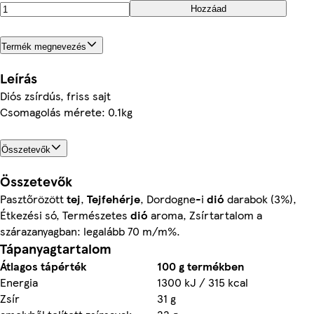
Hozzáad
Termék megnevezés
Leírás
Diós zsírdús, friss sajt
Csomagolás mérete: 0.1kg
Összetevők
Összetevők
Pasztőrözött
tej
,
Tejfehérje
, Dordogne-i
dió
darabok (3%),
Étkezési só, Természetes
dió
aroma, Zsírtartalom a
szárazanyagban: legalább 70 m/m%.
Tápanyagtartalom
Átlagos tápérték
100 g termékben
Energia
1300 kJ / 315 kcal
Zsír
31 g