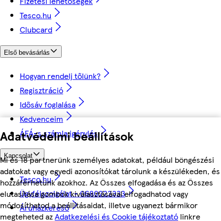
Fizetési lehetőségek
Tesco.hu
Clubcard
Első bevásárlás
Hogyan rendelj tőlünk?
Regisztráció
Idősáv foglalása
Kedvenceim
ÁFÁ-s számla igénylés
Adatvédelmi beállítások
Kapcsolat
Mi és 18 partnerünk személyes adatokat, például böngészési
adatokat vagy egyedi azonosítókat tárolunk a készülékeden, és
Tesco.hu
hozzáférhetünk azokhoz. Az Összes elfogadása és az Összes
Ügyfélszolgálat - 0680222333
elutasítása gombok kiválasztásával elfogadhatod vagy
módosíthatod a beállításaidat, illetve ugyanezt bármikor
Áruházkereső
megteheted az
Adatkezelési és Cookie tájékoztató
linkre