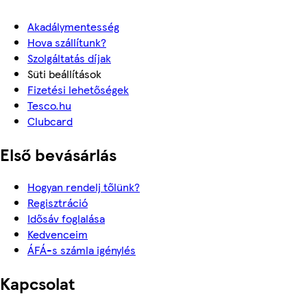
Akadálymentesség
Hova szállítunk?
Szolgáltatás díjak
Süti beállítások
Fizetési lehetőségek
Tesco.hu
Clubcard
Első bevásárlás
Hogyan rendelj tőlünk?
Regisztráció
Idősáv foglalása
Kedvenceim
ÁFÁ-s számla igénylés
Kapcsolat