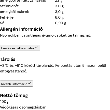
amelyből telített zsírsavak
22 g
Szénhidrát
3,0 g
amelyből cukrok
3,0 g
Fehérje
6,0 g
Só
0,90 g
Allergén információ
Nyomokban csonthéjas gyümölcsöket tartalmazhat.
Tárolás és felhasználás
Tárolás
+2°C és +6°C között tárolandó. Felbontás után 5 napon belül
elfogyasztandó.
További információ
Nettó tömeg
100g
Védőgázas csomagolásban.