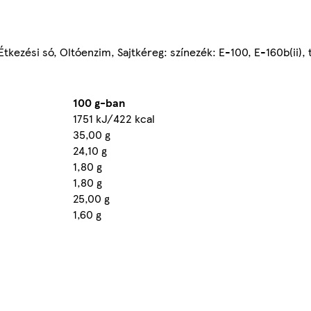
 Étkezési só, Oltóenzim, Sajtkéreg: színezék: E-100, E-160b(ii),
100 g-ban
1751 kJ/422 kcal
35,00 g
24,10 g
1,80 g
1,80 g
25,00 g
1,60 g