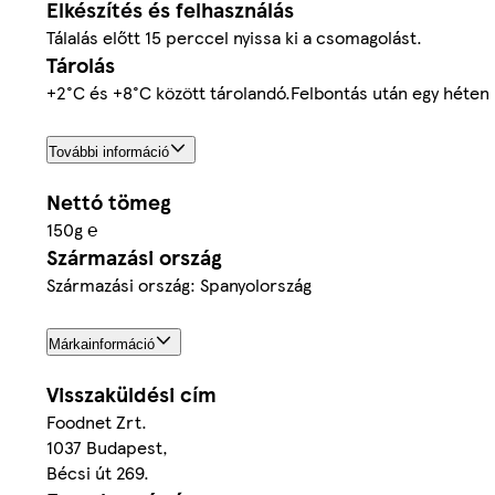
Elkészítés és felhasználás
Tálalás előtt 15 perccel nyissa ki a csomagolást.
Tárolás
+2°C és +8°C között tárolandó.Felbontás után egy héten 
További információ
Nettó tömeg
150g ℮
Származási ország
Származási ország: Spanyolország
Márkainformáció
Visszaküldési cím
Foodnet Zrt.
1037 Budapest,
Bécsi út 269.