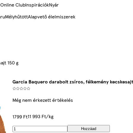
k
Online Club
Inspirációk
Nyár
ru
Mélyhűtött
Alapvető élelmiszerek
ajt 150 g
Garcia Baquero darabolt zsíros, félkemény kecskesajt
Még nem érkezett értékelés
11 993 Ft/kg
1799 Ft
Hozzáad