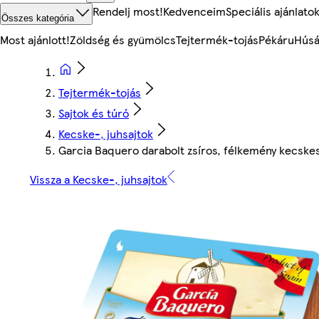
Rendelj most!
Kedvenceim
Speciális ajánlato
Összes kategória
Most ajánlott!
Zöldség és gyümölcs
Tejtermék-tojás
Pékáru
Húsá
Tejtermék-tojás
Sajtok és túró
Kecske-, juhsajtok
Garcia Baquero darabolt zsíros, félkemény kecskes
Vissza a Kecske-, juhsajtok