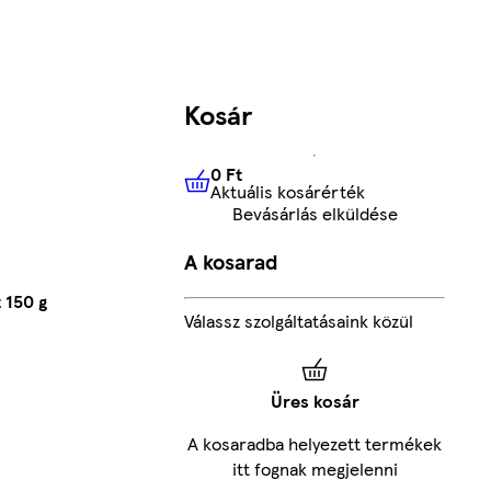
Kosár
0 Ft
Aktuális kosárérték
0 Ft
Aktuális kosárérték
Bevásárlás elküldése
A kosarad
 150 g
Válassz szolgáltatásaink közül
Üres kosár
A kosaradba helyezett termékek
itt fognak megjelenni