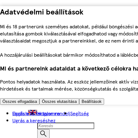
Adatvédelmi beállítások
Mi és 18 partnerünk személyes adatokat, például böngészési a
elutasítása gombok kiválasztásával elfogadhatod vagy módosíth
választásaidat megosztjuk a partnereinkkel, de ez nem érinti a
A hozzájárulási beállításokat bármikor módosíthatod a láblécben 
Mi és partnereink adataidat a következő célokra ha
Pontos helyadatok használata. Az eszköz jellemzőinek aktív viz
hirdetések és tartalmak mérése, közönségkutatás és szolgálta
Összes elfogadása
Összes elutasítása
Beállítások
Ugrás a fő tartalomra
English
Hogyan rendelj
Segítség
Ugrás a kereséshez