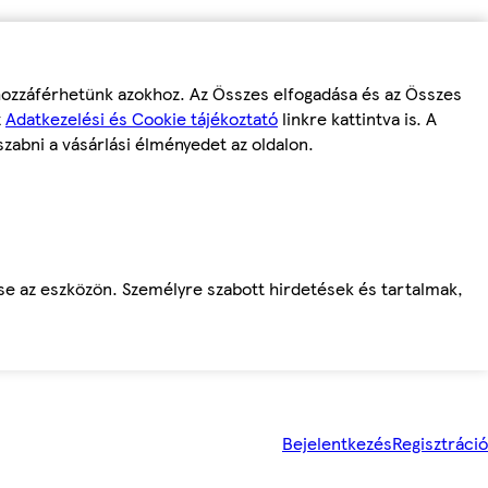
 hozzáférhetünk azokhoz. Az Összes elfogadása és az Összes
z
Adatkezelési és Cookie tájékoztató
linkre kattintva is. A
szabni a vásárlási élményedet az oldalon.
ése az eszközön. Személyre szabott hirdetések és tartalmak,
Bejelentkezés
Regisztráció