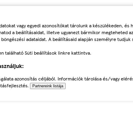
datokat vagy egyedi azonosítókat tárolunk a készülékeden, és
atod a beállításaidat, illetve ugyanezt bármikor megteheted a
 böngészési adataidat. A beállításaid alapján személyre tudjuk 
található Süti beállítások linkre kattintva.
sználjuk:
sgálata azonosítás céljából. Információk tárolása és/vagy elér
tásfejlesztés.
Partnereink listája