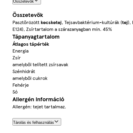
Összetevők
Összetevők
Pasztőrözött
kecsketej
, Tejsavbaktérium-kultúrák (
tej
),
E124), Zsírtartalom a szárazanyagban min. 45%
Tápanyagtartalom
Átlagos tápérték
Energia
Zsír
amelyből telített zsírsavak
Szénhidrát
amelyből cukrok
Fehérje
Só
Allergén információ
Allergén: tejet tartalmaz.
Tárolás és felhasználás