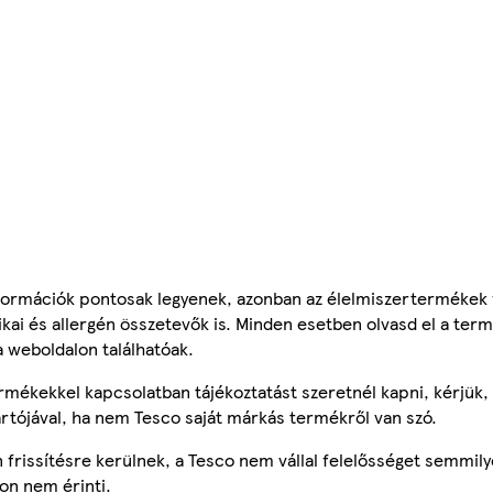
ormációk pontosak legyenek, azonban az élelmiszertermékek
tikai és allergén összetevők is. Minden esetben olvasd el a ter
a weboldalon találhatóak.
mékekkel kapcsolatban tájékoztatást szeretnél kapni, kérjük, 
ártójával, ha nem Tesco saját márkás termékről van szó.
frissítésre kerülnek, a Tesco nem vállal felelősséget semmily
on nem érinti.