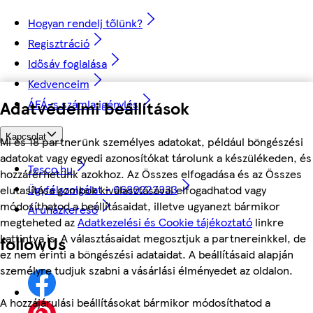
Hogyan rendelj tőlünk?
Regisztráció
Idősáv foglalása
Kedvenceim
Adatvédelmi beállítások
ÁFÁ-s számla igénylés
Kapcsolat
Mi és 18 partnerünk személyes adatokat, például böngészési
adatokat vagy egyedi azonosítókat tárolunk a készülékeden, és
Tesco.hu
hozzáférhetünk azokhoz. Az Összes elfogadása és az Összes
Ügyfélszolgálat - 0680222333
elutasítása gombok kiválasztásával elfogadhatod vagy
módosíthatod a beállításaidat, illetve ugyanezt bármikor
Áruházkereső
megteheted az
Adatkezelési és Cookie tájékoztató
linkre
kattintva is. A választásaidat megosztjuk a partnereinkkel, de
followUs
ez nem érinti a böngészési adataidat. A beállításaid alapján
személyre tudjuk szabni a vásárlási élményedet az oldalon.
A hozzájárulási beállításokat bármikor módosíthatod a