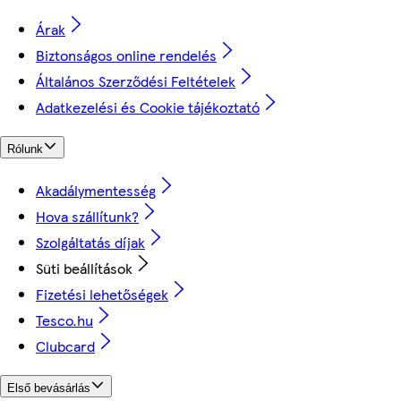
Árak
Biztonságos online rendelés
Általános Szerződési Feltételek
Adatkezelési és Cookie tájékoztató
Rólunk
Akadálymentesség
Hova szállítunk?
Szolgáltatás díjak
Süti beállítások
Fizetési lehetőségek
Tesco.hu
Clubcard
Első bevásárlás