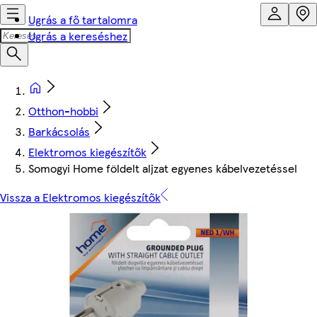
Ugrás a fő tartalomra
Ugrás a kereséshez
Otthon-hobbi
Barkácsolás
Elektromos kiegészítők
Somogyi Home földelt aljzat egyenes kábelvezetéssel
Vissza a Elektromos kiegészítők