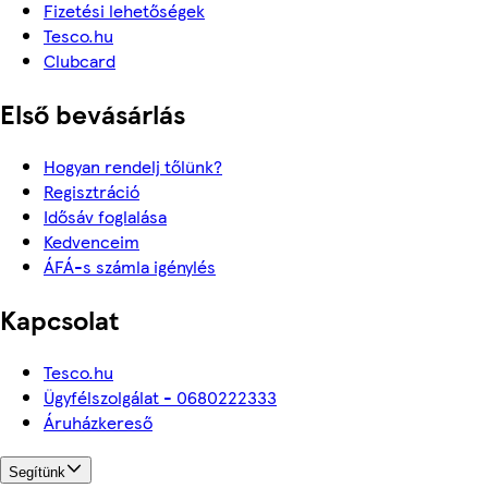
Fizetési lehetőségek
Tesco.hu
Clubcard
Első bevásárlás
Hogyan rendelj tőlünk?
Regisztráció
Idősáv foglalása
Kedvenceim
ÁFÁ-s számla igénylés
Kapcsolat
Tesco.hu
Ügyfélszolgálat - 0680222333
Áruházkereső
Segítünk