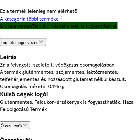
Ez a termék jelenleg nem elérhető
A kategória többi terméke
Gluténmentes
Tejcukor-érzékenyek is fogyaszthatják
Termék megnevezés
Leírás
Zala felvágott, szeletelt, védőgázas csomagolásban
A termék gluténmentes, szójamentes, laktózmentes,
tejfehérjementes és hozzáadott glutamát nélkül készült.
Csomagolás mérete: 0.125kg
Külső cégek logói
Gluténmentes, Tejcukor-érzékenyek is fogyaszthatják, Hazai
Feldolgozású Termék
Összetevők
Összetevők