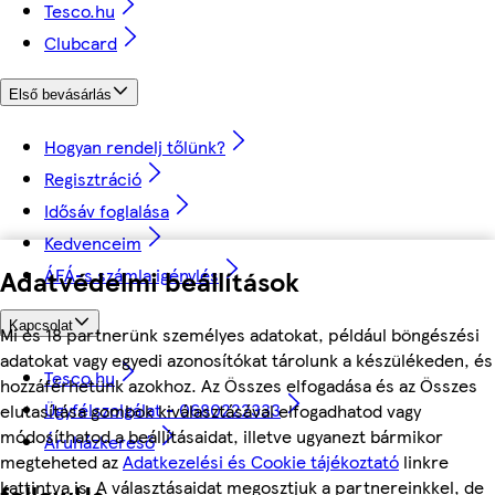
Tesco.hu
Clubcard
Első bevásárlás
Hogyan rendelj tőlünk?
Regisztráció
Idősáv foglalása
Kedvenceim
ÁFÁ-s számla igénylés
Adatvédelmi beállítások
Kapcsolat
Mi és 18 partnerünk személyes adatokat, például böngészési
adatokat vagy egyedi azonosítókat tárolunk a készülékeden, és
Tesco.hu
hozzáférhetünk azokhoz. Az Összes elfogadása és az Összes
Ügyfélszolgálat - 0680222333
elutasítása gombok kiválasztásával elfogadhatod vagy
módosíthatod a beállításaidat, illetve ugyanezt bármikor
Áruházkereső
megteheted az
Adatkezelési és Cookie tájékoztató
linkre
kattintva is. A választásaidat megosztjuk a partnereinkkel, de
followUs