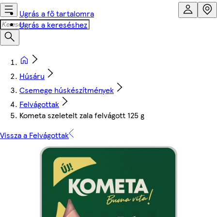
Ugrás a fő tartalomra
Ugrás a kereséshez
Húsáru
Csemege húskészítmények
Felvágottak
Kometa szeletelt zala felvágott 125 g
Vissza a Felvágottak