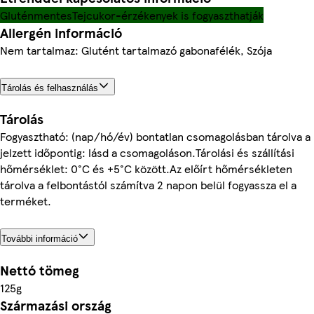
Gluténmentes
Tejcukor-érzékenyek is fogyaszthatják
Allergén információ
Nem tartalmaz: Glutént tartalmazó gabonafélék, Szója
Tárolás és felhasználás
Tárolás
Fogyasztható: (nap/hó/év) bontatlan csomagolásban tárolva a
jelzett időpontig: lásd a csomagoláson.Tárolási és szállítási
hőmérséklet: 0°C és +5°C között.Az előírt hőmérsékleten
tárolva a felbontástól számítva 2 napon belül fogyassza el a
terméket.
További információ
Nettó tömeg
125g
Származási ország