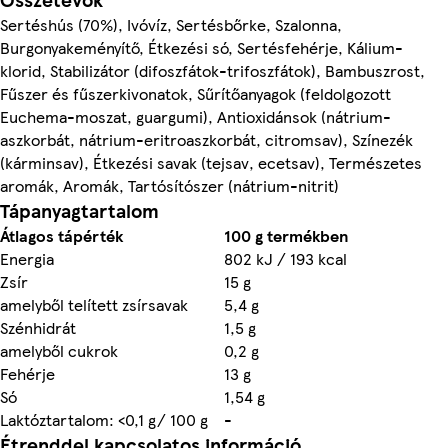
Sertéshús (70%), Ivóvíz, Sertésbőrke, Szalonna,
Burgonyakeményítő, Étkezési só, Sertésfehérje, Kálium-
klorid, Stabilizátor (difoszfátok-trifoszfátok), Bambuszrost,
Fűszer és fűszerkivonatok, Sűrítőanyagok (feldolgozott
Euchema-moszat, guargumi), Antioxidánsok (nátrium-
aszkorbát, nátrium-eritroaszkorbát, citromsav), Színezék
(kárminsav), Étkezési savak (tejsav, ecetsav), Természetes
aromák, Aromák, Tartósítószer (nátrium-nitrit)
Tápanyagtartalom
Átlagos tápérték
100 g termékben
Energia
802 kJ / 193 kcal
Zsír
15 g
amelyből telített zsírsavak
5,4 g
Szénhidrát
1,5 g
amelyből cukrok
0,2 g
Fehérje
13 g
Só
1,54 g
Laktóztartalom: <0,1 g/ 100 g
-
Étrenddel kapcsolatos információ