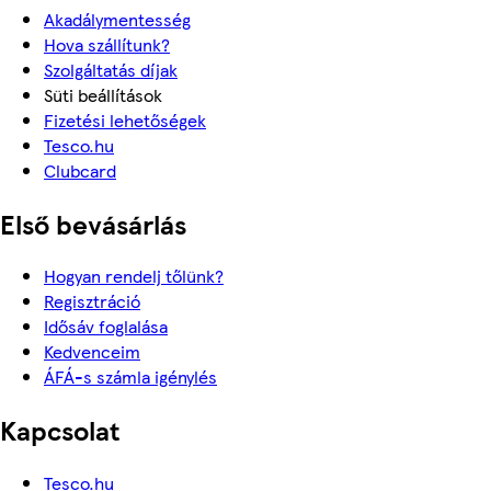
Akadálymentesség
Hova szállítunk?
Szolgáltatás díjak
Süti beállítások
Fizetési lehetőségek
Tesco.hu
Clubcard
Első bevásárlás
Hogyan rendelj tőlünk?
Regisztráció
Idősáv foglalása
Kedvenceim
ÁFÁ-s számla igénylés
Kapcsolat
Tesco.hu