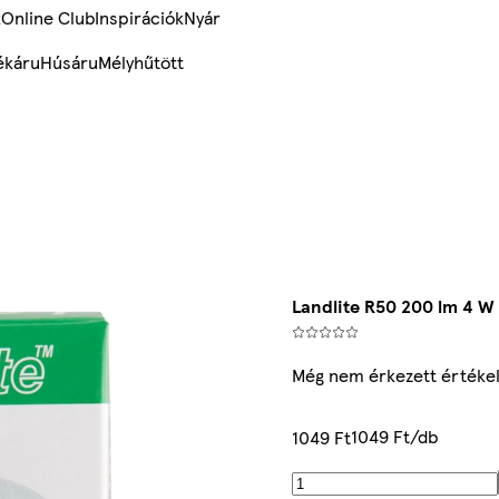
k
Online Club
Inspirációk
Nyár
ékáru
Húsáru
Mélyhűtött
Landlite R50 200 lm 4 W
Még nem érkezett értéke
1049 Ft/db
1049 Ft