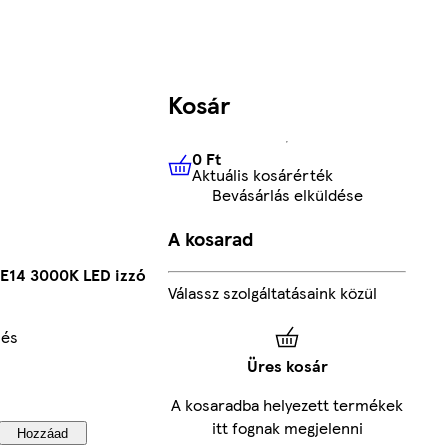
Kosár
0 Ft
Aktuális kosárérték
0 Ft
Aktuális kosárérték
Bevásárlás elküldése
A kosarad
 E14 3000K LED izzó
Válassz szolgáltatásaink közül
lés
Üres kosár
A kosaradba helyezett termékek
itt fognak megjelenni
Hozzáad