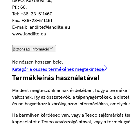
DEPO, Raktárváros,
Pf.: 66.
Tel: +36-23-511460
Fax: +36-23-511461
E-mail: landlite@landlite.eu
www.landlite.eu
Biztonsági információ
Ne nézzen hosszan bele.
Kategória összes termékének megtekintése
Termékleírás használatával
Mindent megteszünk annak érdekében, hogy a termékinf
változnak, így az összetevők, a tápanyagértékek, a diete
és ne hagyatkozz kizárólag azon információkra, amelyek 
Ha bármilyen kérdésed van, vagy a Tesco sajátmárkás ter
kapcsolatot a Tesco vevőszolgálatával, vagy a termék gy