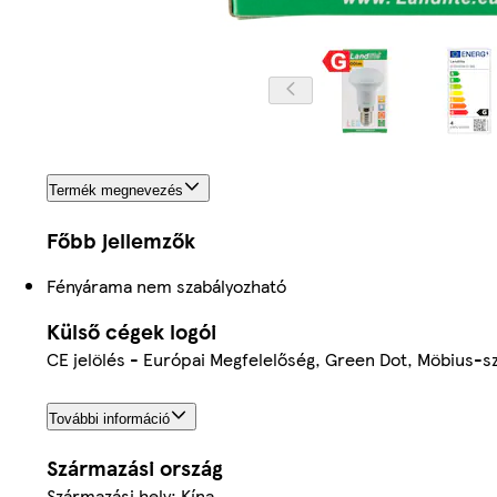
Termék megnevezés
Főbb jellemzők
Fényárama nem szabályozható
Külső cégek logói
CE jelölés - Európai Megfelelőség, Green Dot, Möbius-s
További információ
Származási ország
Származási hely: Kína