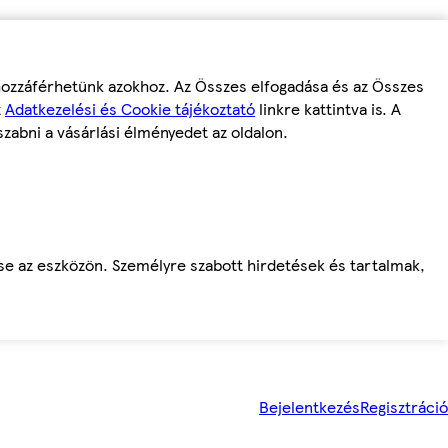
 hozzáférhetünk azokhoz. Az Összes elfogadása és az Összes
z
Adatkezelési és Cookie tájékoztató
linkre kattintva is. A
szabni a vásárlási élményedet az oldalon.
ése az eszközön. Személyre szabott hirdetések és tartalmak,
Bejelentkezés
Regisztráció