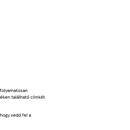
 folyamatosan
méken található címkét
hogy vedd fel a