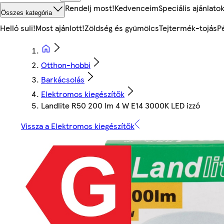
Rendelj most!
Kedvenceim
Speciális ajánlato
Összes kategória
Helló suli!
Most ajánlott!
Zöldség és gyümölcs
Tejtermék-tojás
P
Otthon-hobbi
Barkácsolás
Elektromos kiegészítők
Landlite R50 200 lm 4 W E14 3000K LED izzó
Vissza a Elektromos kiegészítők