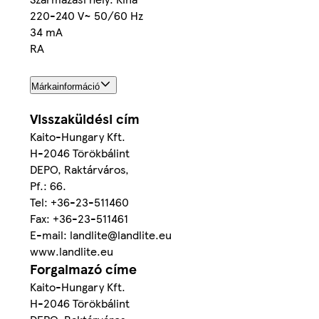
220-240 V~ 50/60 Hz
34 mA
RA
Márkainformáció
Visszaküldési cím
Kaito-Hungary Kft.
H-2046 Törökbálint
DEPO, Raktárváros,
Pf.: 66.
Tel: +36-23-511460
Fax: +36-23-511461
E-mail: landlite@landlite.eu
www.landlite.eu
Forgalmazó címe
Kaito-Hungary Kft.
H-2046 Törökbálint