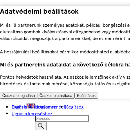
Adatvédelmi beállítások
Mi és 18 partnerünk személyes adatokat, például böngészési a
elutasítása gombok kiválasztásával elfogadhatod vagy módosíth
választásaidat megosztjuk a partnereinkkel, de ez nem érinti a
A hozzájárulási beállításokat bármikor módosíthatod a láblécben 
Mi és partnereink adataidat a következő célokra ha
Pontos helyadatok használata. Az eszköz jellemzőinek aktív viz
hirdetések és tartalmak mérése, közönségkutatás és szolgálta
Összes elfogadása
Összes elutasítása
Beállítások
Ugrás a fő tartalomra
English
Hogyan rendelj
Segítség
Ugrás a kereséshez