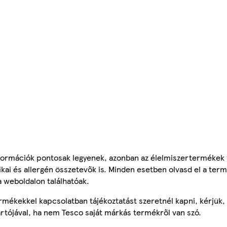
ormációk pontosak legyenek, azonban az élelmiszertermékek
tikai és allergén összetevők is. Minden esetben olvasd el a ter
a weboldalon találhatóak.
mékekkel kapcsolatban tájékoztatást szeretnél kapni, kérjük, 
ártójával, ha nem Tesco saját márkás termékről van szó.