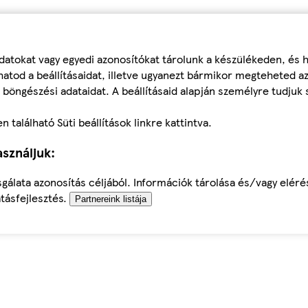
datokat vagy egyedi azonosítókat tárolunk a készülékeden, és
atod a beállításaidat, illetve ugyanezt bármikor megteheted a
 böngészési adataidat. A beállításaid alapján személyre tudjuk 
található Süti beállítások linkre kattintva.
sználjuk:
sgálata azonosítás céljából. Információk tárolása és/vagy elér
tásfejlesztés.
Partnereink listája