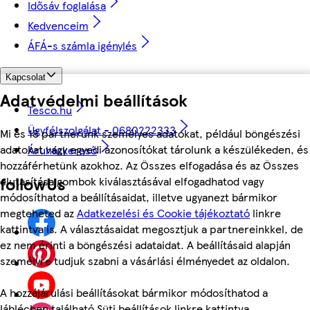
Idősáv foglalása
Kedvenceim
ÁFÁ-s számla igénylés
Kapcsolat
Adatvédelmi beállítások
Tesco.hu
Ügyfélszolgálat - 0680222333
Mi és 18 partnerünk személyes adatokat, például böngészési
adatokat vagy egyedi azonosítókat tárolunk a készülékeden, és
Áruházkereső
hozzáférhetünk azokhoz. Az Összes elfogadása és az Összes
followUs
elutasítása gombok kiválasztásával elfogadhatod vagy
módosíthatod a beállításaidat, illetve ugyanezt bármikor
megteheted az
Adatkezelési és Cookie tájékoztató
linkre
kattintva is. A választásaidat megosztjuk a partnereinkkel, de
ez nem érinti a böngészési adataidat. A beállításaid alapján
személyre tudjuk szabni a vásárlási élményedet az oldalon.
A hozzájárulási beállításokat bármikor módosíthatod a
láblécben található Süti beállítások linkre kattintva.