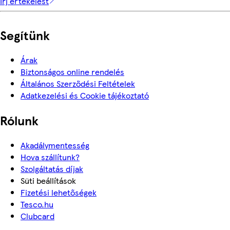
Írj értékelést
Segítünk
Árak
Biztonságos online rendelés
Általános Szerződési Feltételek
Adatkezelési és Cookie tájékoztató
Rólunk
Akadálymentesség
Hova szállítunk?
Szolgáltatás díjak
Süti beállítások
Fizetési lehetőségek
Tesco.hu
Clubcard