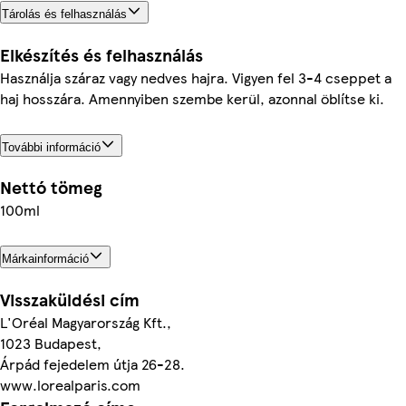
Tárolás és felhasználás
Elkészítés és felhasználás
Használja száraz vagy nedves hajra. Vigyen fel 3-4 cseppet a
haj hosszára. Amennyiben szembe kerül, azonnal öblítse ki.
További információ
Nettó tömeg
100ml
Márkainformáció
Visszaküldési cím
L'Oréal Magyarország Kft.,
1023 Budapest,
Árpád fejedelem útja 26-28.
www.lorealparis.com