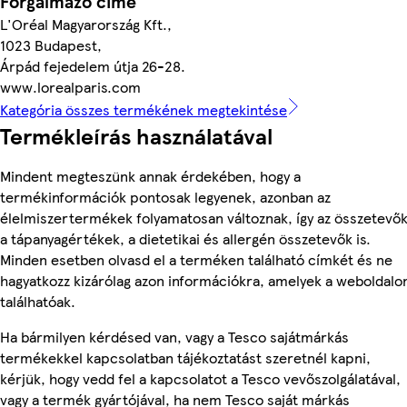
Forgalmazó címe
L'Oréal Magyarország Kft.,
1023 Budapest,
Árpád fejedelem útja 26-28.
www.lorealparis.com
Kategória összes termékének megtekintése
Termékleírás használatával
Mindent megteszünk annak érdekében, hogy a
termékinformációk pontosak legyenek, azonban az
élelmiszertermékek folyamatosan változnak, így az összetevők
a tápanyagértékek, a dietetikai és allergén összetevők is.
Minden esetben olvasd el a terméken található címkét és ne
hagyatkozz kizárólag azon információkra, amelyek a weboldalo
találhatóak.
Ha bármilyen kérdésed van, vagy a Tesco sajátmárkás
termékekkel kapcsolatban tájékoztatást szeretnél kapni,
kérjük, hogy vedd fel a kapcsolatot a Tesco vevőszolgálatával,
vagy a termék gyártójával, ha nem Tesco saját márkás