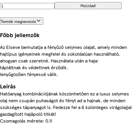
Hozzáad
Termék megnevezés
Főbb jellemzők
Az Elseve bemutatja a fényűző selymes olajat, amely minden
hajtípus igényeinek megfelel és sokoldalúan használható,
ahogyan csak szeretné. Használata után a haja:
tápláltnak és védettnek érződik.
lenyűgözően fényessé válik.
Leírás
Hatóanyag kombinációjának köszönhetően ez a luxus selymes
olaj nem csupán puhaságot és fényt ad a hajnak, de minden
szükséges tápanyagot is. Fedezze fel a 6 különleges virágolajjal
gazdagított hajápoló titkát!
Csomagolás mérete: 0.1l