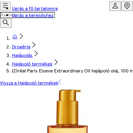
Ugrás a fő tartalomra
Ugrás a kereséshez
Drogéria
Hajápolás
Hajápoló termékek
ĽOréal Paris Elseve Extraordinary Oil hajápoló olaj, 100 m
Vissza a Hajápoló termékek