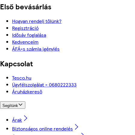
Első bevásárlás
Hogyan rendelj tőlünk?
Regisztráció
Idősáv foglalása
Kedvenceim
ÁFÁ-s számla igénylés
Kapcsolat
Tesco.hu
Ügyfélszolgálat - 0680222333
Áruházkereső
Segítünk
Árak
Biztonságos online rendelés