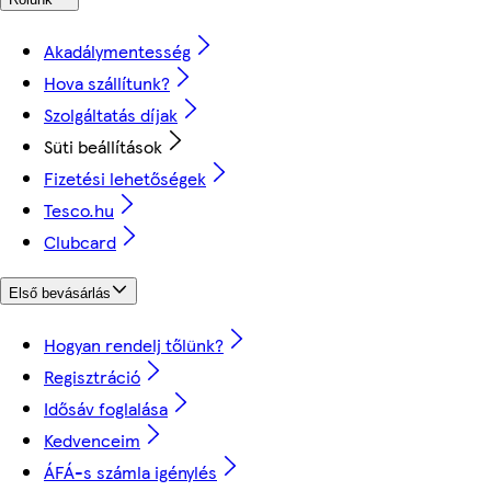
Akadálymentesség
Hova szállítunk?
Szolgáltatás díjak
Süti beállítások
Fizetési lehetőségek
Tesco.hu
Clubcard
Első bevásárlás
Hogyan rendelj tőlünk?
Regisztráció
Idősáv foglalása
Kedvenceim
ÁFÁ-s számla igénylés