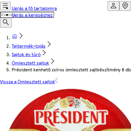
Ugrás a fő tartalomra
Ugrás a kereséshez
Tejtermék-tojás
Sajtok és túró
Ömlesztett sajtok
Président kenhető zsíros ömlesztett sajtkészítmény 8 db
Vissza a Ömlesztett sajtok