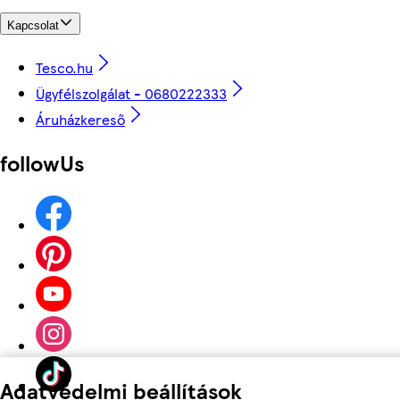
Kapcsolat
Tesco.hu
Ügyfélszolgálat - 0680222333
Áruházkereső
followUs
Adatvédelmi beállítások