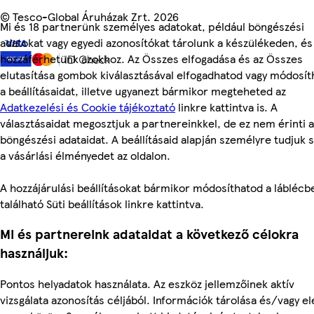
©
Tesco-Global Áruházak Zrt. 2026
Mi és 18 partnerünk személyes adatokat, például böngészési
adatokat vagy egyedi azonosítókat tárolunk a készülékeden, és
hozzáférhetünk azokhoz. Az Összes elfogadása és az Összes
elutasítása gombok kiválasztásával elfogadhatod vagy módosít
a beállításaidat, illetve ugyanezt bármikor megteheted az
Adatkezelési és Cookie tájékoztató
linkre kattintva is. A
választásaidat megosztjuk a partnereinkkel, de ez nem érinti a
böngészési adataidat. A beállításaid alapján személyre tudjuk 
a vásárlási élményedet az oldalon.
A hozzájárulási beállításokat bármikor módosíthatod a láblécb
található Süti beállítások linkre kattintva.
Mi és partnereink adataidat a következő célokra
használjuk:
Pontos helyadatok használata. Az eszköz jellemzőinek aktív
vizsgálata azonosítás céljából. Információk tárolása és/vagy e