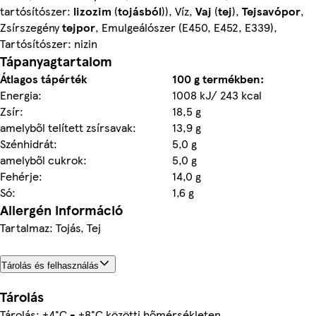
tartósítószer:
lizozim
(
tojásból
)), Víz,
Vaj
(
tej
),
Tejsavópor
,
Zsírszegény
tejpor
, Emulgeálószer (E450, E452, E339),
Tartósítószer: nizin
Tápanyagtartalom
Átlagos tápérték
100 g termékben:
Energia:
1008 kJ/ 243 kcal
Zsír:
18,5 g
amelyből telített zsírsavak:
13,9 g
Szénhidrát:
5,0 g
amelyből cukrok:
5,0 g
Fehérje:
14,0 g
Só:
1,6 g
Allergén információ
Tartalmaz: Tojás, Tej
Tárolás és felhasználás
Tárolás
Tárolás: +4°C - +8°C közötti hőmérsékleten.