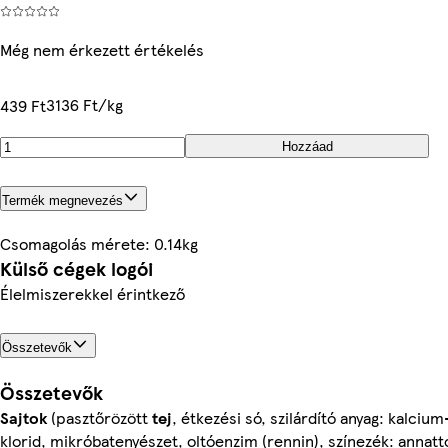
Még nem érkezett értékelés
3136 Ft/kg
439 Ft
Hozzáad
Termék megnevezés
Csomagolás mérete: 0.14kg
Külső cégek logói
Élelmiszerekkel érintkező
Összetevők
Összetevők
Sajtok
(pasztőrözött
tej
, étkezési só, szilárdító anyag: kalcium
klorid, mikróbatenyészet, oltóenzim (rennin), színezék: annatt