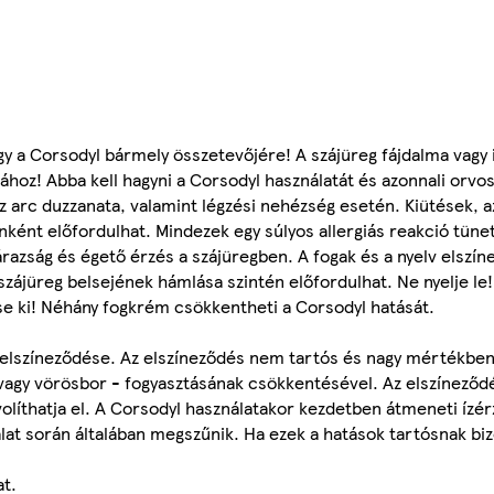
agy a Corsodyl bármely összetevőjére! A szájüreg fájdalma vagy 
hoz! Abba kell hagyni a Corsodyl használatát és azonnali orvosi
az arc duzzanata, valamint légzési nehézség esetén. Kiütések, az
nként előfordulhat. Mindezek egy súlyos allergiás reakció tüne
razság és égető érzés a szájüregben. A fogak és a nyelv elszín
zájüreg belsejének hámlása szintén előfordulhat. Ne nyelje le! 
se ki! Néhány fogkrém csökkentheti a Corsodyl hatását.
i elszíneződése. Az elszíneződés nem tartós és nagy mértékbe
é vagy vörösbor - fogyasztásának csökkentésével. Az elszínező
volíthatja el. A Corsodyl használatakor kezdetben átmeneti ízér
lat során általában megszűnik. Ha ezek a hatások tartósnak biz
at.