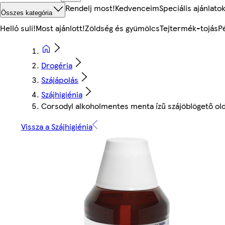
Rendelj most!
Kedvenceim
Speciális ajánlato
Összes kategória
Helló suli!
Most ajánlott!
Zöldség és gyümölcs
Tejtermék-tojás
P
Drogéria
Szájápolás
Szájhigiénia
Corsodyl alkoholmentes menta ízű szájöblögető ol
Vissza a Szájhigiénia