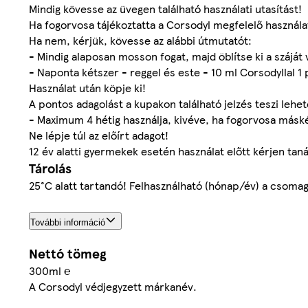
Mindig kövesse az üvegen található használati utasítást!
Ha fogorvosa tájékoztatta a Corsodyl megfelelő használa
Ha nem, kérjük, kövesse az alábbi útmutatót:
- Mindig alaposan mosson fogat, majd öblítse ki a száját 
- Naponta kétszer - reggel és este - 10 ml Corsodyllal 
Használat után köpje ki!
A pontos adagolást a kupakon található jelzés teszi lehető
- Maximum 4 hétig használja, kivéve, ha fogorvosa máské
Ne lépje túl az előírt adagot!
12 év alatti gyermekek esetén használat előtt kérjen tan
Tárolás
25°C alatt tartandó! Felhasználható (hónap/év) a csomago
További információ
Nettó tömeg
300ml ℮
A Corsodyl védjegyzett márkanév.