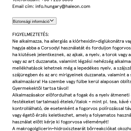
Email cím: info.hungary@haleon.com
Biztonsági információ
FIGYELMEZTETÉS:
Ne alkalmazza, ha allergiás a klórhexidin-diglükonátra v
hagyja abba a Corsodyl használatát és forduljon fogorvosá
ha kiütések jelentkeznek, az ajkak, a nyelv, a torok vagy 
vagy az art duzzanata, valamint légzési nehézség alkalma
mellékhatások lehetnek még a lepedékes nyelv, a szájszá
szájüregben és az arc mirigyeinek duzzanata, valamint a s
alkalmazásra! Ha szembe vagy fülbe kerül alaposan öblít
Gyermekektől tartsa távol!
Alkalmazásakor előfordulhat a fogak és a nyelv átmenet
festékeket tartalmazó ételek/italok - mint pl. tea, káv
kontrollálható, de esetenként a fogorvos polírozással tá
vagy égető érzés keletkezhet, amely a folyamatos haszná
használat előtt kérje ki fogorvosa véleményét!
A makrogolglicerin-hidroxisztearát bőrreakciókat okozh