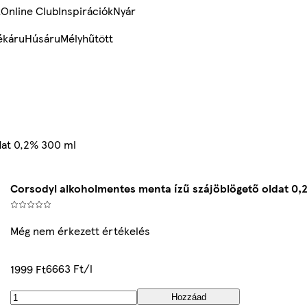
k
Online Club
Inspirációk
Nyár
ékáru
Húsáru
Mélyhűtött
dat 0,2% 300 ml
Corsodyl alkoholmentes menta ízű szájöblögető oldat 0,
Még nem érkezett értékelés
6663 Ft/l
1999 Ft
Hozzáad