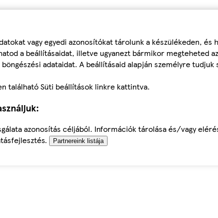
datokat vagy egyedi azonosítókat tárolunk a készülékeden, és
atod a beállításaidat, illetve ugyanezt bármikor megteheted a
 böngészési adataidat. A beállításaid alapján személyre tudjuk 
található Süti beállítások linkre kattintva.
sználjuk:
sgálata azonosítás céljából. Információk tárolása és/vagy elér
tásfejlesztés.
Partnereink listája