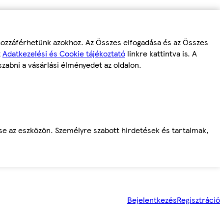
 hozzáférhetünk azokhoz. Az Összes elfogadása és az Összes
z
Adatkezelési és Cookie tájékoztató
linkre kattintva is. A
szabni a vásárlási élményedet az oldalon.
ése az eszközön. Személyre szabott hirdetések és tartalmak,
Bejelentkezés
Regisztráció