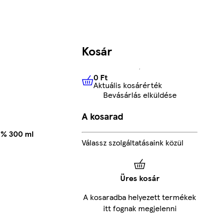
Kosár
0 Ft
Aktuális kosárérték
0 Ft
Aktuális kosárérték
Bevásárlás elküldése
A kosarad
2% 300 ml
Válassz szolgáltatásaink közül
Üres kosár
A kosaradba helyezett termékek
itt fognak megjelenni