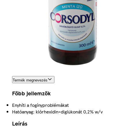
Termék megnevezés
Főbb jellemzők
Enyhíti a fogínyproblémákat
Hatóanyag: klórhexidin-diglükonát 0,2% w/v
Leírás