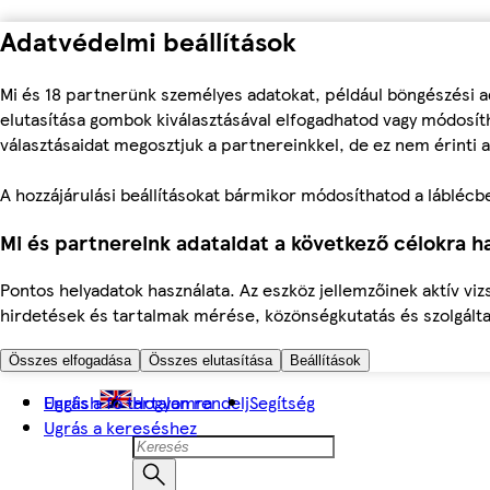
Adatvédelmi beállítások
Mi és 18 partnerünk személyes adatokat, például böngészési a
elutasítása gombok kiválasztásával elfogadhatod vagy módosíth
választásaidat megosztjuk a partnereinkkel, de ez nem érinti a
A hozzájárulási beállításokat bármikor módosíthatod a láblécben 
Mi és partnereink adataidat a következő célokra ha
Pontos helyadatok használata. Az eszköz jellemzőinek aktív viz
hirdetések és tartalmak mérése, közönségkutatás és szolgálta
Összes elfogadása
Összes elutasítása
Beállítások
Ugrás a fő tartalomra
English
Hogyan rendelj
Segítség
Ugrás a kereséshez