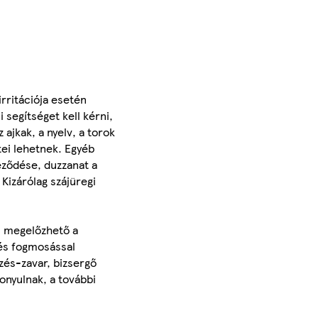
irritációja esetén
 segítséget kell kérni,
 ajkak, a nyelv, a torok
tei lehetnek. Egyéb
eződése, duzzanat a
Kizárólag szájüregi
n megelőzhető a
dés fogmosással
zés-zavar, bizsergő
onyulnak, a további