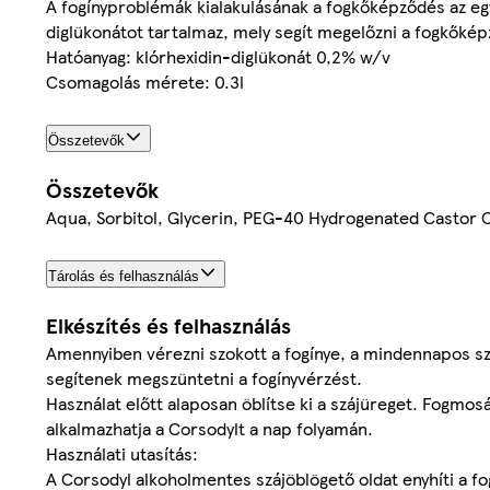
A fogínyproblémák kialakulásának a fogkőképződés az egy
diglükonátot tartalmaz, mely segít megelőzni a fogkőkép
Hatóanyag: klórhexidin-diglükonát 0,2% w/v
Csomagolás mérete: 0.3l
Összetevők
Összetevők
Aqua, Sorbitol, Glycerin, PEG-40 Hydrogenated Castor O
Tárolás és felhasználás
Elkészítés és felhasználás
Amennyiben vérezni szokott a fogínye, a mindennapos s
segítenek megszüntetni a fogínyvérzést.
Használat előtt alaposan öblítse ki a szájüreget. Fogmos
alkalmazhatja a Corsodylt a nap folyamán.
Használati utasítás:
A Corsodyl alkoholmentes szájöblögető oldat enyhíti a f