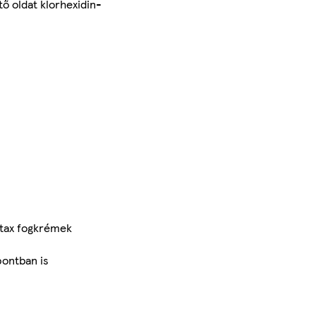
ő oldat klorhexidin-
ntax fogkrémek
pontban is