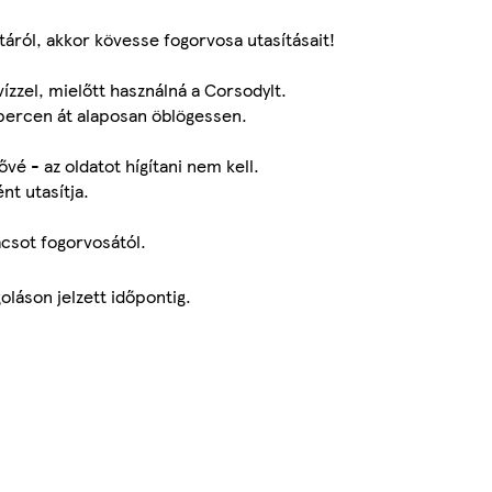
táról, akkor kövesse fogorvosa utasításait!
vízzel, mielőtt használná a Corsodylt.
1 percen át alaposan öblögessen.
vé - az oldatot hígítani nem kell.
nt utasítja.
ácsot fogorvosától.
láson jelzett időpontig.