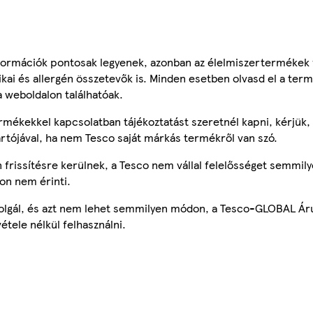
ormációk pontosak legyenek, azonban az élelmiszertermékek
tikai és allergén összetevők is. Minden esetben olvasd el a ter
a weboldalon találhatóak.
mékekkel kapcsolatban tájékoztatást szeretnél kapni, kérjük, 
ártójával, ha nem Tesco saját márkás termékről van szó.
frissítésre kerülnek, a Tesco nem vállal felelősséget semmily
on nem érinti.
szolgál, és azt nem lehet semmilyen módon, a Tesco-GLOBAL Ár
étele nélkül felhasználni.