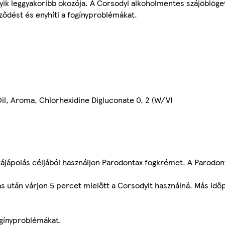
ik leggyakoribb okozója. A Corsodyl alkoholmentes szájöblöget
ződést és enyhíti a fogínyproblémákat.
il, Aroma, Chlorhexidine Digluconate 0, 2 (W/V)
zájápolás céljából használjon Parodontax fogkrémet. A Parodo
ás után várjon 5 percet mielőtt a Corsodylt használná. Más idő
ogínyproblémákat.