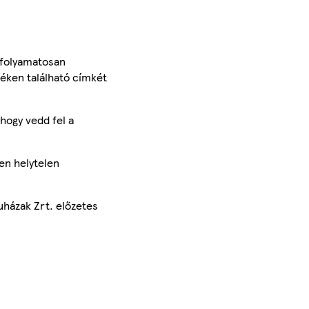
 folyamatosan
méken található címkét
hogy vedd fel a
en helytelen
uházak Zrt. előzetes