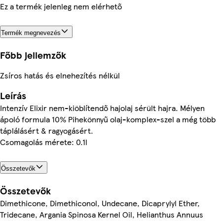
Ez a termék jelenleg nem elérhető
Termék megnevezés
Főbb jellemzők
Zsíros hatás és elnehezítés nélkül
Leírás
Intenzív Elixir nem-kiöblítendő hajolaj sérült hajra. Mélyen
ápoló formula 10% Pihekönnyű olaj-komplex-szel a még több
táplálásért & ragyogásért.
Csomagolás mérete: 0.1l
Összetevők
Összetevők
Dimethicone, Dimethiconol, Undecane, Dicaprylyl Ether,
Tridecane, Argania Spinosa Kernel Oil, Helianthus Annuus