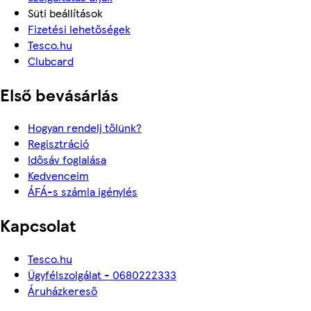
Süti beállítások
Fizetési lehetőségek
Tesco.hu
Clubcard
Első bevásárlás
Hogyan rendelj tőlünk?
Regisztráció
Idősáv foglalása
Kedvenceim
ÁFÁ-s számla igénylés
Kapcsolat
Tesco.hu
Ügyfélszolgálat - 0680222333
Áruházkereső