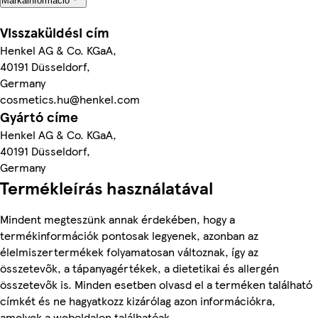
Márkainformáció
Visszaküldési cím
Henkel AG & Co. KGaA,
40191 Düsseldorf,
Germany
cosmetics.hu@henkel.com
Gyártó címe
Henkel AG & Co. KGaA,
40191 Düsseldorf,
Germany
Termékleírás használatával
Mindent megteszünk annak érdekében, hogy a
termékinformációk pontosak legyenek, azonban az
élelmiszertermékek folyamatosan változnak, így az
összetevők, a tápanyagértékek, a dietetikai és allergén
összetevők is. Minden esetben olvasd el a terméken található
címkét és ne hagyatkozz kizárólag azon információkra,
amelyek a weboldalon találhatóak.