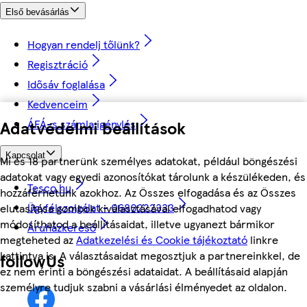
Első bevásárlás
Hogyan rendelj tőlünk?
Regisztráció
Idősáv foglalása
Kedvenceim
ÁFÁ-s számla igénylés
Adatvédelmi beállítások
Kapcsolat
Mi és 18 partnerünk személyes adatokat, például böngészési
adatokat vagy egyedi azonosítókat tárolunk a készülékeden, és
Tesco.hu
hozzáférhetünk azokhoz. Az Összes elfogadása és az Összes
Ügyfélszolgálat - 0680222333
elutasítása gombok kiválasztásával elfogadhatod vagy
módosíthatod a beállításaidat, illetve ugyanezt bármikor
Áruházkereső
megteheted az
Adatkezelési és Cookie tájékoztató
linkre
kattintva is. A választásaidat megosztjuk a partnereinkkel, de
followUs
ez nem érinti a böngészési adataidat. A beállításaid alapján
személyre tudjuk szabni a vásárlási élményedet az oldalon.