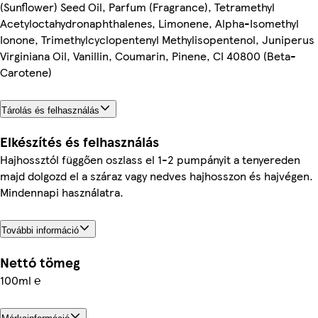
(Sunflower) Seed Oil, Parfum (Fragrance), Tetramethyl
Acetyloctahydronaphthalenes, Limonene, Alpha-Isomethyl
Ionone, Trimethylcyclopentenyl Methylisopentenol, Juniperus
Virginiana Oil, Vanillin, Coumarin, Pinene, CI 40800 (Beta-
Carotene)
Tárolás és felhasználás
Elkészítés és felhasználás
Hajhossztól függően oszlass el 1-2 pumpányit a tenyereden
majd dolgozd el a száraz vagy nedves hajhosszon és hajvégen.
Mindennapi használatra.
További információ
Nettó tömeg
100ml ℮