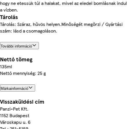
hogy ne etessük túl a halakat, mivel az eledel bomlásnak indul
a vízben.
Tárolás
Tárolás: Száraz, hűvös helyen.Minőségét megőrzi / Gyártási
szám: lásd a csomagoláson.
További információ
Nettó tömeg
135ml
Nettó mennyiség: 25 g
Márkainformáció
Visszaküldési cím
Panzi-Pet Kft.
1152 Budapest
Városkapu u. 6
Tel.: 251-5159