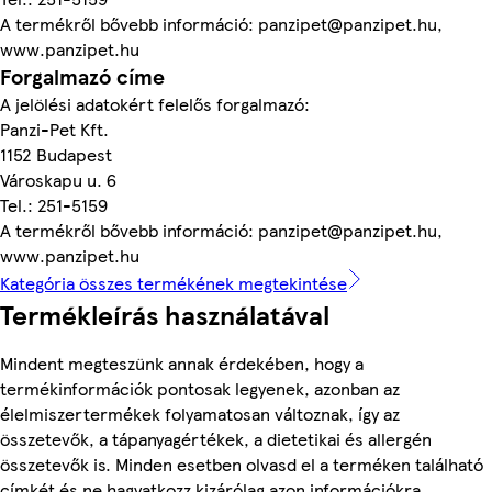
A termékről bővebb információ: panzipet@panzipet.hu,
www.panzipet.hu
Forgalmazó címe
A jelölési adatokért felelős forgalmazó:
Panzi-Pet Kft.
1152 Budapest
Városkapu u. 6
Tel.: 251-5159
A termékről bővebb információ: panzipet@panzipet.hu,
www.panzipet.hu
Kategória összes termékének megtekintése
Termékleírás használatával
Mindent megteszünk annak érdekében, hogy a
termékinformációk pontosak legyenek, azonban az
élelmiszertermékek folyamatosan változnak, így az
összetevők, a tápanyagértékek, a dietetikai és allergén
összetevők is. Minden esetben olvasd el a terméken található
címkét és ne hagyatkozz kizárólag azon információkra,