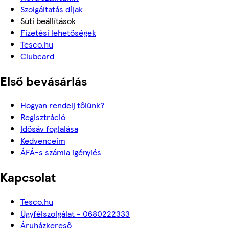
Szolgáltatás díjak
Süti beállítások
Fizetési lehetőségek
Tesco.hu
Clubcard
Első bevásárlás
Hogyan rendelj tőlünk?
Regisztráció
Idősáv foglalása
Kedvenceim
ÁFÁ-s számla igénylés
Kapcsolat
Tesco.hu
Ügyfélszolgálat - 0680222333
Áruházkereső