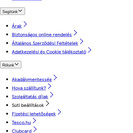
Segítünk
Árak
Biztonságos online rendelés
Általános Szerződési Feltételek
Adatkezelési és Cookie tájékoztató
Rólunk
Akadálymentesség
Hova szállítunk?
Szolgáltatás díjak
Süti beállítások
Fizetési lehetőségek
Tesco.hu
Clubcard