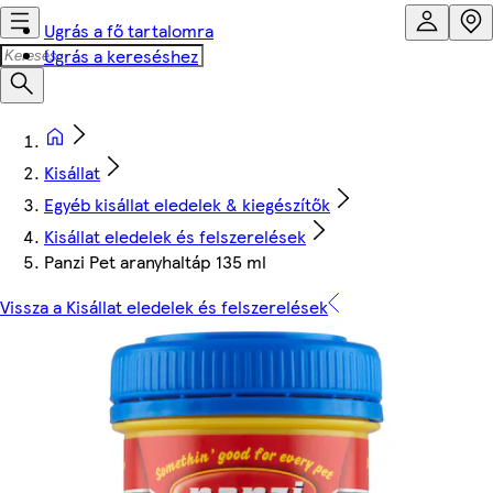
Ugrás a fő tartalomra
Ugrás a kereséshez
Kisállat
Egyéb kisállat eledelek & kiegészítők
Kisállat eledelek és felszerelések
Panzi Pet aranyhaltáp 135 ml
Vissza a Kisállat eledelek és felszerelések