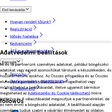
Első bevásárlás
Hogyan rendelj tőlünk?
Regisztráció
Idősáv foglalása
Kedvenceim
ÁFÁ-s számla igénylés
Adatvédelmi beállítások
Kapcsolat
Mi és 18 partnerünk személyes adatokat, például böngészési
adatokat vagy egyedi azonosítókat tárolunk a készülékeden, és
Tesco.hu
hozzáférhetünk azokhoz. Az Összes elfogadása és az Összes
Ügyfélszolgálat - 0680222333
elutasítása gombok kiválasztásával elfogadhatod vagy
módosíthatod a beállításaidat, illetve ugyanezt bármikor
Áruházkereső
megteheted az
Adatkezelési és Cookie tájékoztató
linkre
kattintva is. A választásaidat megosztjuk a partnereinkkel, de
followUs
ez nem érinti a böngészési adataidat. A beállításaid alapján
személyre tudjuk szabni a vásárlási élményedet az oldalon.