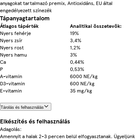
anyagokat tartalmazó premix, Antioxidáns, EU által
engedélyezett színezék
Tápanyagtartalom
Átlagos tápérték
Analitikai összetevők:
Nyers fehérje
19%
Nyers zsír
3,4%
Nyers rost
1,2%
Nyers hamu
3%
Ca
0,44%
P
0,53%
A-vitamin
6000 NE/kg
D3-vitamin
600 NE/kg
E-vitamin
35 mg/kg
Tárolás és felhasználás
Elkészítés és felhasználás
Adagolás:
Amennyit a halak 2-3 percen belül elfogyasztanak. Ügyeljünk