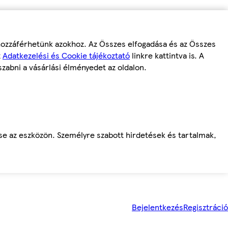
 hozzáférhetünk azokhoz. Az Összes elfogadása és az Összes
z
Adatkezelési és Cookie tájékoztató
linkre kattintva is. A
szabni a vásárlási élményedet az oldalon.
ése az eszközön. Személyre szabott hirdetések és tartalmak,
Bejelentkezés
Regisztráció