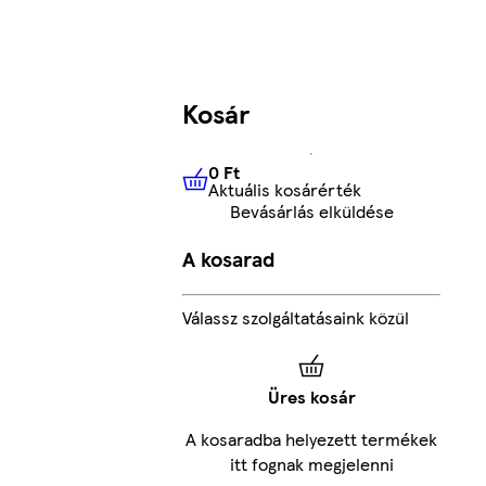
Kosár
0 Ft
Aktuális kosárérték
0 Ft
Aktuális kosárérték
Bevásárlás elküldése
A kosarad
Válassz szolgáltatásaink közül
Üres kosár
A kosaradba helyezett termékek
itt fognak megjelenni