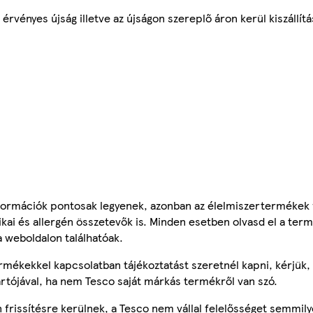
érvényes újság illetve az újságon szereplő áron kerül kiszállítá
ormációk pontosak legyenek, azonban az élelmiszertermékek
tikai és allergén összetevők is. Minden esetben olvasd el a ter
a weboldalon találhatóak.
mékekkel kapcsolatban tájékoztatást szeretnél kapni, kérjük, 
ártójával, ha nem Tesco saját márkás termékről van szó.
frissítésre kerülnek, a Tesco nem vállal felelősséget semmily