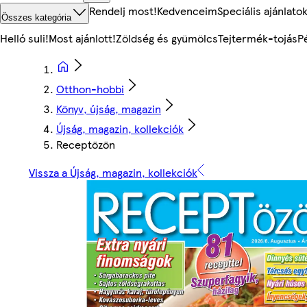
Rendelj most!
Kedvenceim
Speciális ajánlato
Összes kategória
Helló suli!
Most ajánlott!
Zöldség és gyümölcs
Tejtermék-tojás
P
Otthon-hobbi
Könyv, újság, magazin
Újság, magazin, kollekciók
Receptözön
Vissza a Újság, magazin, kollekciók