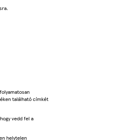
sra.
 folyamatosan
méken található címkét
hogy vedd fel a
en helytelen