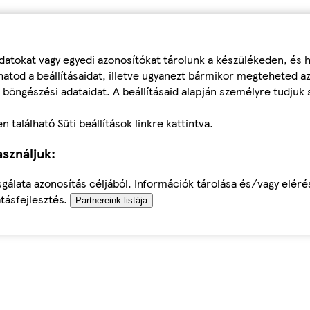
datokat vagy egyedi azonosítókat tárolunk a készülékeden, és
atod a beállításaidat, illetve ugyanezt bármikor megteheted a
 böngészési adataidat. A beállításaid alapján személyre tudjuk 
található Süti beállítások linkre kattintva.
sználjuk:
sgálata azonosítás céljából. Információk tárolása és/vagy elér
tásfejlesztés.
Partnereink listája