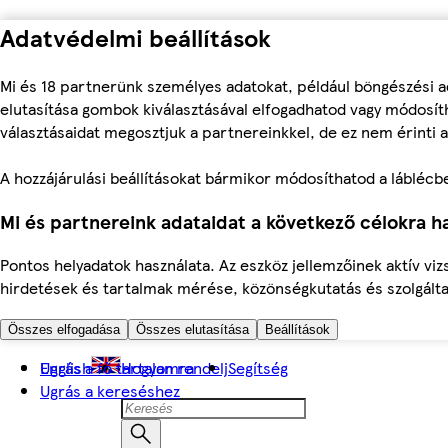
Adatvédelmi beállítások
Mi és 18 partnerünk személyes adatokat, például böngészési a
elutasítása gombok kiválasztásával elfogadhatod vagy módosíth
választásaidat megosztjuk a partnereinkkel, de ez nem érinti a
A hozzájárulási beállításokat bármikor módosíthatod a láblécben 
Mi és partnereink adataidat a következő célokra ha
Pontos helyadatok használata. Az eszköz jellemzőinek aktív viz
hirdetések és tartalmak mérése, közönségkutatás és szolgálta
Összes elfogadása
Összes elutasítása
Beállítások
Ugrás a fő tartalomra
English
Hogyan rendelj
Segítség
Ugrás a kereséshez