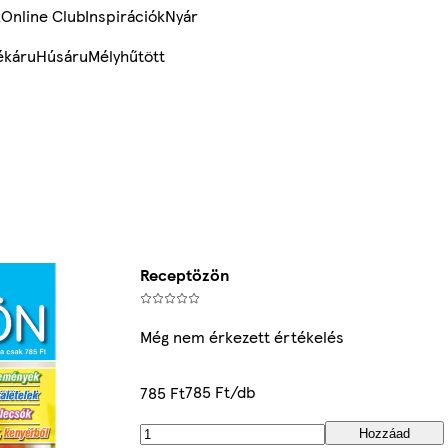
k
Online Club
Inspirációk
Nyár
ékáru
Húsáru
Mélyhűtött
Receptözön
Még nem érkezett értékelés
785 Ft/db
785 Ft
Hozzáad