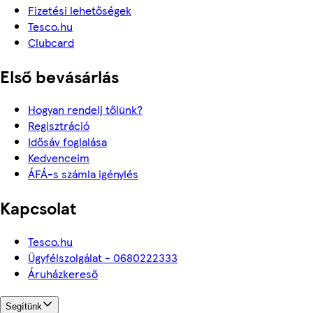
Fizetési lehetőségek
Tesco.hu
Clubcard
Első bevásárlás
Hogyan rendelj tőlünk?
Regisztráció
Idősáv foglalása
Kedvenceim
ÁFÁ-s számla igénylés
Kapcsolat
Tesco.hu
Ügyfélszolgálat - 0680222333
Áruházkereső
Segítünk