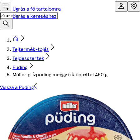
Ugrás a fő tartalomra
Ugrás a kereséshez
Tejtermék-tojás
Tejdesszertek
Puding
Müller grízpuding meggy ízű öntettel 450 g
Vissza a Puding