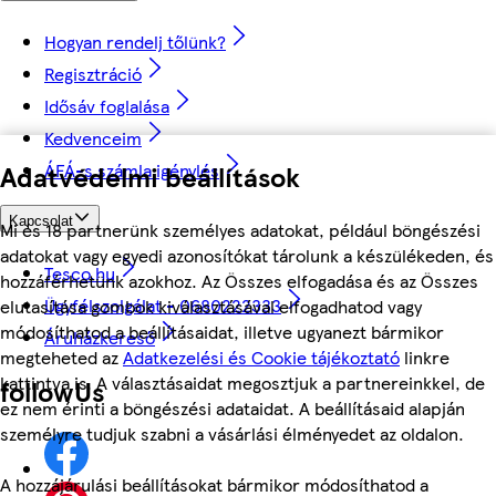
Hogyan rendelj tőlünk?
Regisztráció
Idősáv foglalása
Kedvenceim
ÁFÁ-s számla igénylés
Adatvédelmi beállítások
Kapcsolat
Mi és 18 partnerünk személyes adatokat, például böngészési
adatokat vagy egyedi azonosítókat tárolunk a készülékeden, és
Tesco.hu
hozzáférhetünk azokhoz. Az Összes elfogadása és az Összes
Ügyfélszolgálat - 0680222333
elutasítása gombok kiválasztásával elfogadhatod vagy
módosíthatod a beállításaidat, illetve ugyanezt bármikor
Áruházkereső
megteheted az
Adatkezelési és Cookie tájékoztató
linkre
kattintva is. A választásaidat megosztjuk a partnereinkkel, de
followUs
ez nem érinti a böngészési adataidat. A beállításaid alapján
személyre tudjuk szabni a vásárlási élményedet az oldalon.
A hozzájárulási beállításokat bármikor módosíthatod a