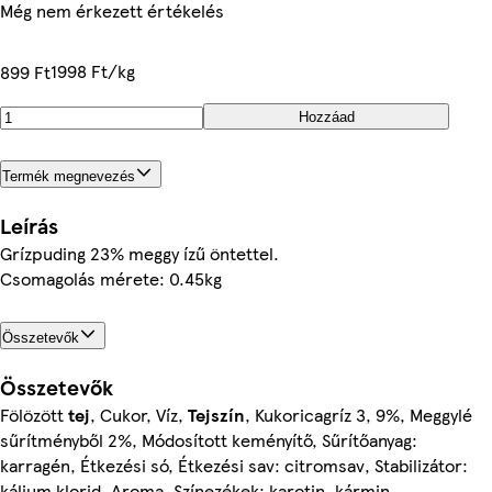
Még nem érkezett értékelés
1998 Ft/kg
899 Ft
Hozzáad
Termék megnevezés
Leírás
Grízpuding 23% meggy ízű öntettel.
Csomagolás mérete: 0.45kg
Összetevők
Összetevők
Fölözött
tej
, Cukor, Víz,
Tejszín
, Kukoricagríz 3, 9%, Meggylé
sűrítményből 2%, Módosított keményítő, Sűrítőanyag:
karragén, Étkezési só, Étkezési sav: citromsav, Stabilizátor:
kálium klorid, Aroma, Színezékek: karotin, kármin