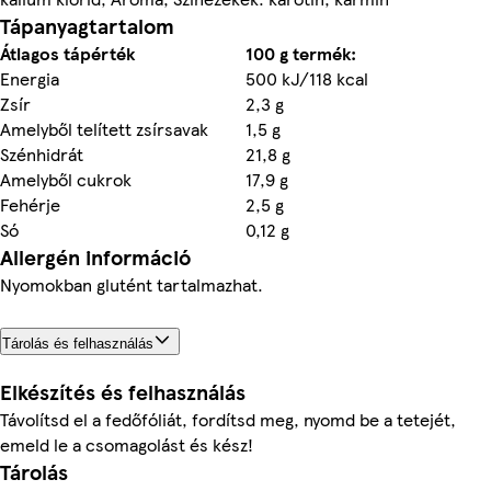
Tápanyagtartalom
Átlagos tápérték
100 g termék:
Energia
500 kJ/118 kcal
Zsír
2,3 g
Amelyből telített zsírsavak
1,5 g
Szénhidrát
21,8 g
Amelyből cukrok
17,9 g
Fehérje
2,5 g
Só
0,12 g
Allergén információ
Nyomokban glutént tartalmazhat.
Tárolás és felhasználás
Elkészítés és felhasználás
Távolítsd el a fedőfóliát, fordítsd meg, nyomd be a tetejét,
emeld le a csomagolást és kész!
Tárolás