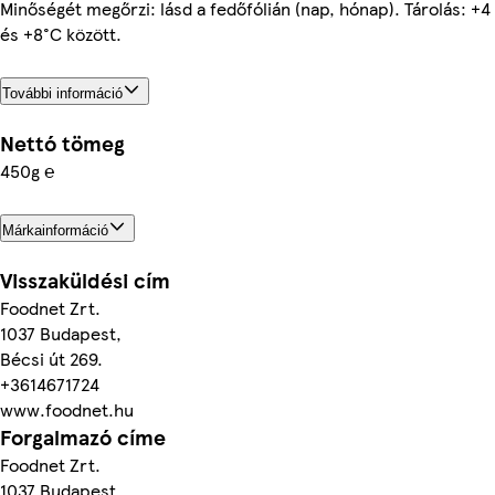
Minőségét megőrzi: lásd a fedőfólián (nap, hónap). Tárolás: +4
és +8°C között.
További információ
Nettó tömeg
450g ℮
Márkainformáció
Visszaküldési cím
Foodnet Zrt.
1037 Budapest,
Bécsi út 269.
+3614671724
www.foodnet.hu
Forgalmazó címe
Foodnet Zrt.
1037 Budapest,