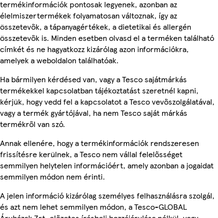
termékinformációk pontosak legyenek, azonban az
élelmiszertermékek folyamatosan változnak, így az
összetevők, a tápanyagértékek, a dietetikai és allergén
összetevők is. Minden esetben olvasd el a terméken található
címkét és ne hagyatkozz kizárólag azon információkra,
amelyek a weboldalon találhatóak.
Ha bármilyen kérdésed van, vagy a Tesco sajátmárkás
termékekkel kapcsolatban tájékoztatást szeretnél kapni,
kérjük, hogy vedd fel a kapcsolatot a Tesco vevőszolgálatával,
vagy a termék gyártójával, ha nem Tesco saját márkás
termékről van szó.
Annak ellenére, hogy a termékinformációk rendszeresen
frissítésre kerülnek, a Tesco nem vállal felelősséget
semmilyen helytelen információért, amely azonban a jogaidat
semmilyen módon nem érinti.
A jelen információ kizárólag személyes felhasználásra szolgál,
és azt nem lehet semmilyen módon, a Tesco-GLOBAL
Áruházak Zrt. előzetes írásbeli hozzájárulása nélkül, vagy