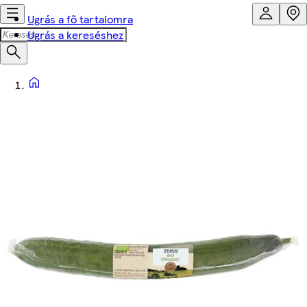
Ugrás a fő tartalomra
Ugrás a kereséshez