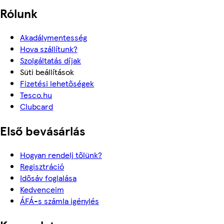
Rólunk
Akadálymentesség
Hova szállítunk?
Szolgáltatás díjak
Süti beállítások
Fizetési lehetőségek
Tesco.hu
Clubcard
Első bevásárlás
Hogyan rendelj tőlünk?
Regisztráció
Idősáv foglalása
Kedvenceim
ÁFÁ-s számla igénylés