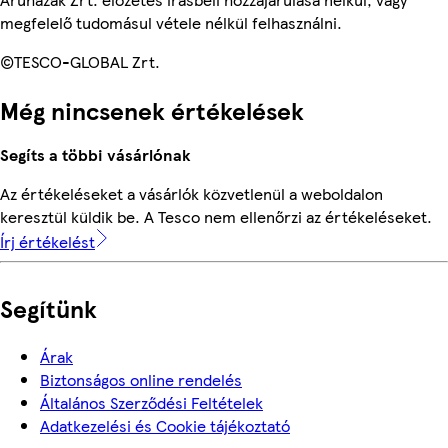
megfelelő tudomásul vétele nélkül felhasználni.
©TESCO-GLOBAL Zrt.
Még nincsenek értékelések
Segíts a többi vásárlónak
Az értékeléseket a vásárlók közvetlenül a weboldalon
keresztül küldik be. A Tesco nem ellenőrzi az értékeléseket.
Írj értékelést
Segítünk
Árak
Biztonságos online rendelés
Általános Szerződési Feltételek
Adatkezelési és Cookie tájékoztató