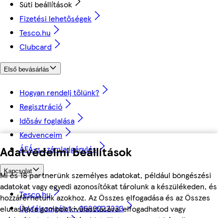
Süti beállítások
Fizetési lehetőségek
Tesco.hu
Clubcard
Első bevásárlás
Hogyan rendelj tőlünk?
Regisztráció
Idősáv foglalása
Kedvenceim
Adatvédelmi beállítások
ÁFÁ-s számla igénylés
Kapcsolat
Mi és 18 partnerünk személyes adatokat, például böngészési
adatokat vagy egyedi azonosítókat tárolunk a készülékeden, és
Tesco.hu
hozzáférhetünk azokhoz. Az Összes elfogadása és az Összes
Ügyfélszolgálat - 0680222333
elutasítása gombok kiválasztásával elfogadhatod vagy