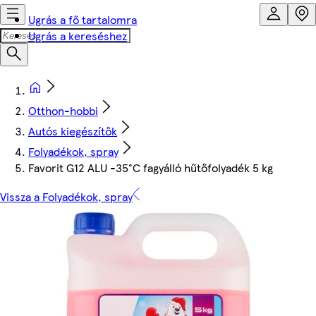
Ugrás a fő tartalomra
Ugrás a kereséshez
Otthon-hobbi
Autós kiegészítők
Folyadékok, spray
Favorit G12 ALU -35°C fagyálló hűtőfolyadék 5 kg
Vissza a Folyadékok, spray