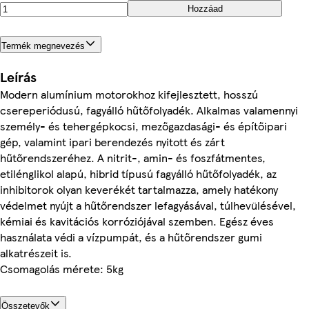
Hozzáad
Termék megnevezés
Leírás
Modern alumínium motorokhoz kifejlesztett, hosszú
csereperiódusú, fagyálló hűtőfolyadék. Alkalmas valamennyi
személy- és tehergépkocsi, mezőgazdasági- és építőipari
gép, valamint ipari berendezés nyitott és zárt
hűtőrendszeréhez. A nitrit-, amin- és foszfátmentes,
etilénglikol alapú, hibrid típusú fagyálló hűtőfolyadék, az
inhibitorok olyan keverékét tartalmazza, amely hatékony
védelmet nyújt a hűtőrendszer lefagyásával, túlhevülésével,
kémiai és kavitációs korróziójával szemben. Egész éves
használata védi a vízpumpát, és a hűtőrendszer gumi
alkatrészeit is.
Csomagolás mérete: 5kg
Összetevők