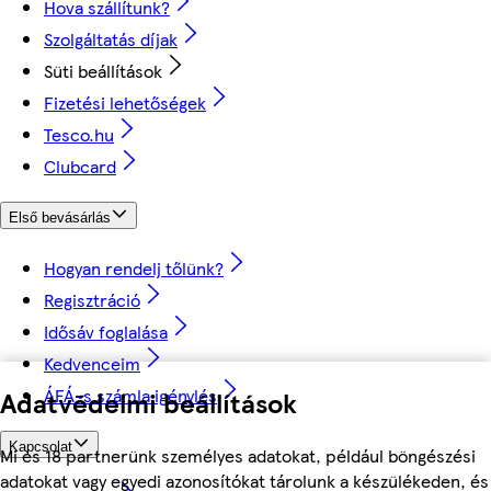
Hova szállítunk?
Szolgáltatás díjak
Süti beállítások
Fizetési lehetőségek
Tesco.hu
Clubcard
Első bevásárlás
Hogyan rendelj tőlünk?
Regisztráció
Idősáv foglalása
Kedvenceim
ÁFÁ-s számla igénylés
Adatvédelmi beállítások
Kapcsolat
Mi és 18 partnerünk személyes adatokat, például böngészési
adatokat vagy egyedi azonosítókat tárolunk a készülékeden, és