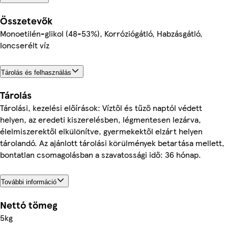
Összetevők
Monoetilén-glikol (48-53%), Korróziógátló, Habzásgátló,
Ioncserélt víz
Tárolás és felhasználás
Tárolás
Tárolási, kezelési előírások: Víztől és tűző naptól védett
helyen, az eredeti kiszerelésben, légmentesen lezárva,
élelmiszerektől elkülönítve, gyermekektől elzárt helyen
tárolandó. Az ajánlott tárolási körülmények betartása mellett,
bontatlan csomagolásban a szavatossági idő: 36 hónap.
További információ
Nettó tömeg
5kg