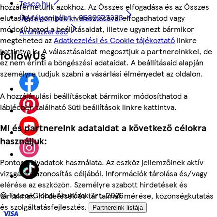
Tesco.hu
hozzáférhetünk azokhoz. Az Összes elfogadása és az Összes
Ügyfélszolgálat - 0680222333
elutasítása gombok kiválasztásával elfogadhatod vagy
módosíthatod a beállításaidat, illetve ugyanezt bármikor
Áruházkereső
megteheted az
Adatkezelési és Cookie tájékoztató
linkre
kattintva is. A választásaidat megosztjuk a partnereinkkel, de
followUs
ez nem érinti a böngészési adataidat. A beállításaid alapján
személyre tudjuk szabni a vásárlási élményedet az oldalon.
A hozzájárulási beállításokat bármikor módosíthatod a
láblécben található Süti beállítások linkre kattintva.
Mi és partnereink adataidat a következő célokra
használjuk:
Pontos helyadatok használata. Az eszköz jellemzőinek aktív
vizsgálata azonosítás céljából. Információk tárolása és/vagy
elérése az eszközön. Személyre szabott hirdetések és
©
Tesco-Global Áruházak Zrt. 2026
tartalmak, hirdetések és tartalmak mérése, közönségkutatás
és szolgáltatásfejlesztés.
Partnereink listája