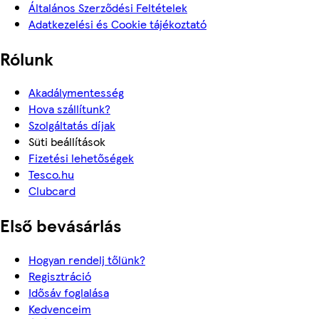
Általános Szerződési Feltételek
Adatkezelési és Cookie tájékoztató
Rólunk
Akadálymentesség
Hova szállítunk?
Szolgáltatás díjak
Süti beállítások
Fizetési lehetőségek
Tesco.hu
Clubcard
Első bevásárlás
Hogyan rendelj tőlünk?
Regisztráció
Idősáv foglalása
Kedvenceim