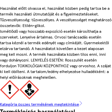
Használat előtt olvassa el, használat közben pedig tartsa be a
termék használati útmutatóját és a figyelmeztetéseket.
Tűzveszélyesség: tűzveszélyes. A veszélyességet meghatározó
összetevők: Etilén-glikol.
Ismétlődő vagy hosszabb expozíció esetén károsíthatja a
szerveket. Lenyelve ártalmas. Orvosi tanácsadás esetén
tartsa kéznél a termék edényét vagy címkéjét. Gyermekektől
elzárva tartandó. A használatot követően a kezet alaposan
meg kell mosni. A termék használata közben tilos enni, inni
vagy dohányozni. LENYELÉS ESETÉN: Rosszullét esetén
forduljon TOXIKOLÓGIAI KÖZPONTHOZ vagy orvoshoz. A szájat
ki kell öblíteni. A tartalom/edény elhelyezése hulladékként: a
helyi előírásoknak megfelelően.
Kategória összes termékének megtekintése
Termékleírás használatával