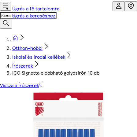
Ugrás a fő tartalomra
Ugrás a kereséshez
Otthon-hobbi
Iskolai és irodai kellékek
Írószerek
ICO Signetta eldobható golyósirón 10 db
Vissza a Írószerek