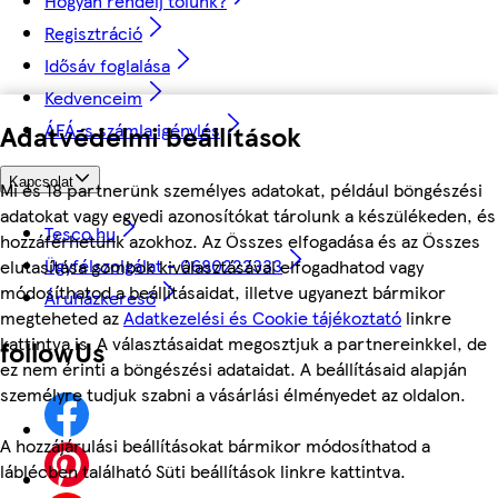
Hogyan rendelj tőlünk?
Regisztráció
Idősáv foglalása
Kedvenceim
Adatvédelmi beállítások
ÁFÁ-s számla igénylés
Kapcsolat
Mi és 18 partnerünk személyes adatokat, például böngészési
adatokat vagy egyedi azonosítókat tárolunk a készülékeden, és
Tesco.hu
hozzáférhetünk azokhoz. Az Összes elfogadása és az Összes
Ügyfélszolgálat - 0680222333
elutasítása gombok kiválasztásával elfogadhatod vagy
módosíthatod a beállításaidat, illetve ugyanezt bármikor
Áruházkereső
megteheted az
Adatkezelési és Cookie tájékoztató
linkre
kattintva is. A választásaidat megosztjuk a partnereinkkel, de
followUs
ez nem érinti a böngészési adataidat. A beállításaid alapján
személyre tudjuk szabni a vásárlási élményedet az oldalon.
A hozzájárulási beállításokat bármikor módosíthatod a
láblécben található Süti beállítások linkre kattintva.