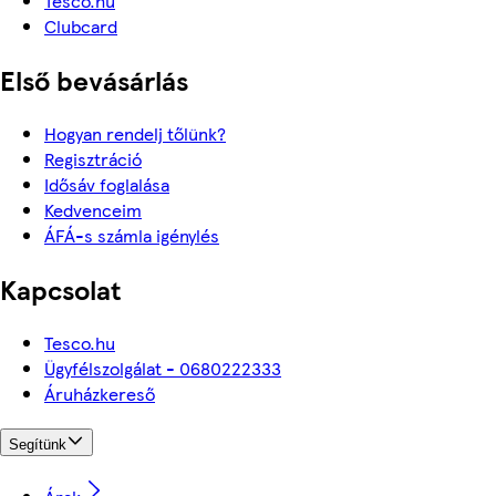
Tesco.hu
Clubcard
Első bevásárlás
Hogyan rendelj tőlünk?
Regisztráció
Idősáv foglalása
Kedvenceim
ÁFÁ-s számla igénylés
Kapcsolat
Tesco.hu
Ügyfélszolgálat - 0680222333
Áruházkereső
Segítünk