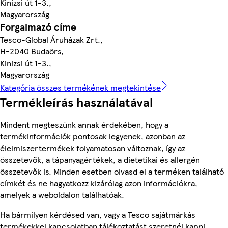
Kinizsi út 1-3.,
Magyarország
Forgalmazó címe
Tesco-Global Áruházak Zrt.,
H-2040 Budaörs,
Kinizsi út 1-3.,
Magyarország
Kategória összes termékének megtekintése
Termékleírás használatával
Mindent megteszünk annak érdekében, hogy a
termékinformációk pontosak legyenek, azonban az
élelmiszertermékek folyamatosan változnak, így az
összetevők, a tápanyagértékek, a dietetikai és allergén
összetevők is. Minden esetben olvasd el a terméken található
címkét és ne hagyatkozz kizárólag azon információkra,
amelyek a weboldalon találhatóak.
Ha bármilyen kérdésed van, vagy a Tesco sajátmárkás
termékekkel kapcsolatban tájékoztatást szeretnél kapni,