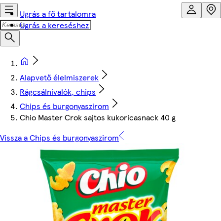
Ugrás a fő tartalomra
Ugrás a kereséshez
Alapvető élelmiszerek
Rágcsálnivalók, chips
Chips és burgonyaszirom
Chio Master Crok sajtos kukoricasnack 40 g
Vissza a Chips és burgonyaszirom