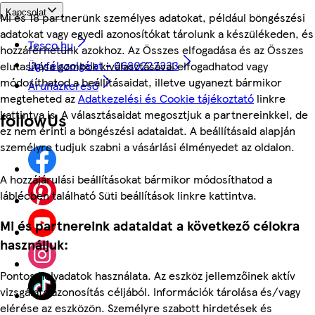
Kapcsolat
Mi és 18 partnerünk személyes adatokat, például böngészési
adatokat vagy egyedi azonosítókat tárolunk a készülékeden, és
Tesco.hu
hozzáférhetünk azokhoz. Az Összes elfogadása és az Összes
Ügyfélszolgálat - 0680222333
elutasítása gombok kiválasztásával elfogadhatod vagy
módosíthatod a beállításaidat, illetve ugyanezt bármikor
Áruházkereső
megteheted az
Adatkezelési és Cookie tájékoztató
linkre
kattintva is. A választásaidat megosztjuk a partnereinkkel, de
followUs
ez nem érinti a böngészési adataidat. A beállításaid alapján
személyre tudjuk szabni a vásárlási élményedet az oldalon.
A hozzájárulási beállításokat bármikor módosíthatod a
láblécben található Süti beállítások linkre kattintva.
Mi és partnereink adataidat a következő célokra
használjuk:
Pontos helyadatok használata. Az eszköz jellemzőinek aktív
vizsgálata azonosítás céljából. Információk tárolása és/vagy
elérése az eszközön. Személyre szabott hirdetések és