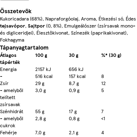
Összetevők
Kukoricadara (68%), Napraforgóolaj, Aroma, Étkezési só, Édes
tejsavópor
,
Sajtpor
(0, 8%), Emulgeálószer (zsírsavak mono-
és digliceridjei), Élesztőkivonat, Színezék (paprikakivonat),
Fokhagyma
Tápanyagtartalom
Átlagos
100 g
30 g
%* (30 g)
tápérték
Energia
2157 kJ
656 kJ
-
516 kcal
157 kcal
8
Zsír
29 g
8,7 g
12
- amelyből
3,0 g
0,9 g
5
telített
zsírsavak
Szénhidrát
55 g
17 g
7
- amelyből
2,8 g
0,8 g
<1
cukrok
Fehérje
7,0 g
2,1 g
4