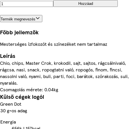
Hozzáad
Termék megnevezés
Főbb jellemzők
Mesterséges ízfokozót és színezéket nem tartalmaz
Leírás
Chio, chips, Master Crok, krokodil, sajt, sajtos, rágcsálnivaló,
rágcsa, nasi, snack, ropogtatni való, ropogós, finom, fincsi,
nassolni való, nyami, buli, parti, foci, barátok, szórakozás, suli,
nyaralás.
Csomagolás mérete: 0.04kg
Külső cégek logói
Green Dot
30 g-os adag
Energia
656kJ
157kcal