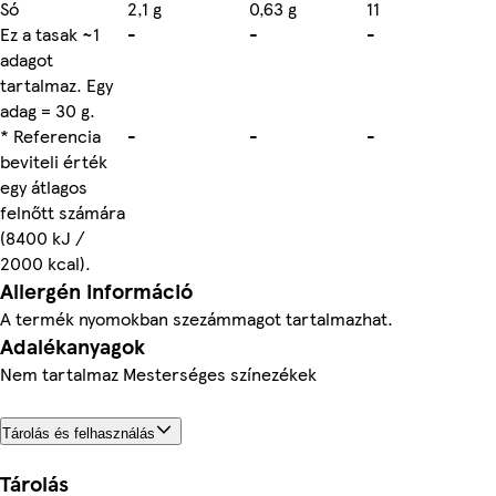
Só
2,1 g
0,63 g
11
Ez a tasak ~1
-
-
-
adagot
tartalmaz. Egy
adag = 30 g.
* Referencia
-
-
-
beviteli érték
egy átlagos
felnőtt számára
(8400 kJ /
2000 kcal).
Allergén információ
A termék nyomokban szezámmagot tartalmazhat.
Adalékanyagok
Nem tartalmaz Mesterséges színezékek
Tárolás és felhasználás
Tárolás