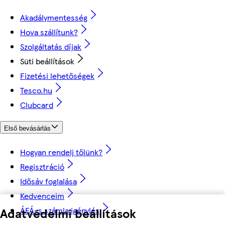
Akadálymentesség
Hova szállítunk?
Szolgáltatás díjak
Süti beállítások
Fizetési lehetőségek
Tesco.hu
Clubcard
Első bevásárlás
Hogyan rendelj tőlünk?
Regisztráció
Idősáv foglalása
Kedvenceim
Adatvédelmi beállítások
ÁFÁ-s számla igénylés