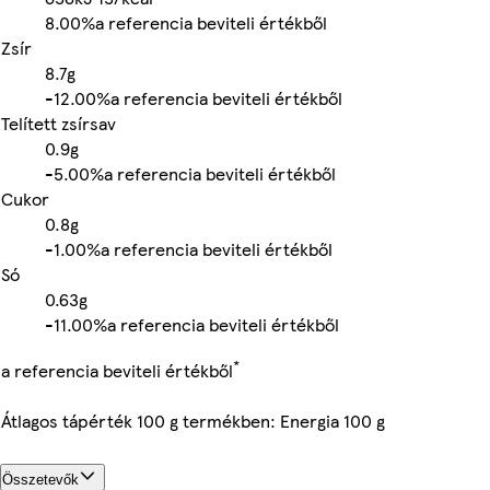
8.00%
a referencia beviteli értékből
Zsír
8.7g
-
12.00%
a referencia beviteli értékből
Telített zsírsav
0.9g
-
5.00%
a referencia beviteli értékből
Cukor
0.8g
-
1.00%
a referencia beviteli értékből
Só
0.63g
-
11.00%
a referencia beviteli értékből
*
a referencia beviteli értékből
Átlagos tápérték 100 g termékben: Energia 100 g
Összetevők